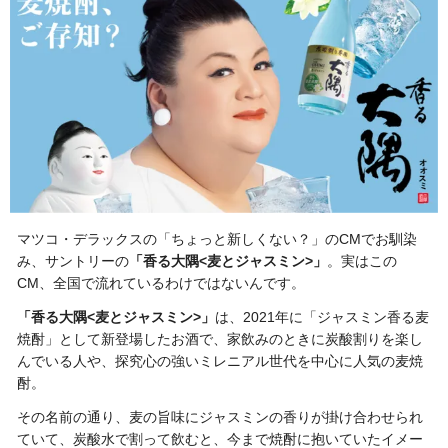
マツコ・デラックスの「ちょっと新しくない？」のCMでお馴染
み、サントリーの
「香る大隅<麦とジャスミン>」
。実はこの
CM、全国で流れているわけではないんです。
「香る大隅<麦とジャスミン>」
は、2021年に「ジャスミン香る麦
焼酎」として新登場したお酒で、家飲みのときに炭酸割りを楽し
んでいる人や、探究心の強いミレニアル世代を中心に人気の麦焼
酎。
その名前の通り、麦の旨味にジャスミンの香りが掛け合わせられ
ていて、炭酸水で割って飲むと、今まで焼酎に抱いていたイメー