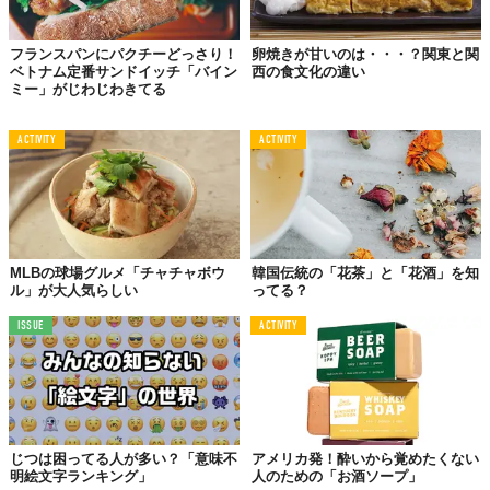
フランスパンにパクチーどっさり！
卵焼きが甘いのは・・・？関東と関
ベトナム定番サンドイッチ「バイン
西の食文化の違い
ミー」がじわじわきてる
ACTIVITY
ACTIVITY
MLBの球場グルメ「チャチャボウ
韓国伝統の「花茶」と「花酒」を知
ル」が大人気らしい
ってる？
ISSUE
ACTIVITY
じつは困ってる人が多い？「意味不
アメリカ発！酔いから覚めたくない
明絵文字ランキング」
人のための「お酒ソープ」