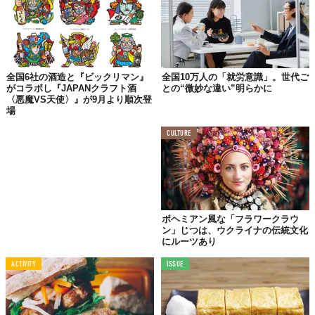
全国6社の酒造と『ビックリマン』
全国10万人の「就労意識」。世代ご
がコラボし『JAPANクラフト酒
との“微妙な違い”明らかに
〈悪魔VS天使〉』が9月より順次登
場
CULTURE
ボヘミアン風な「フラワークラウ
ン」じつは、ウクライナの伝統文化
にルーツあり
ACTIVITY
ISSUE