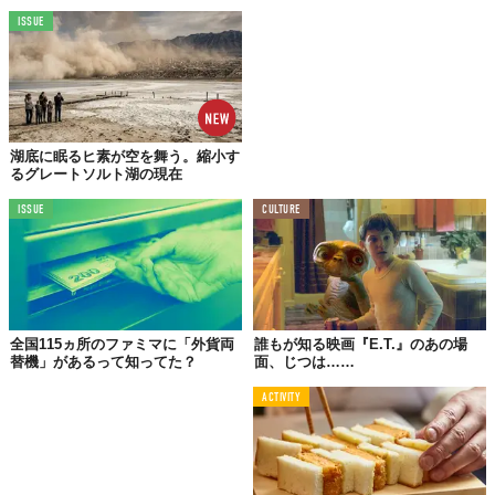
ISSUE
湖底に眠るヒ素が空を舞う。縮小す
るグレートソルト湖の現在
ISSUE
CULTURE
全国115ヵ所のファミマに「外貨両
誰もが知る映画『E.T.』のあの場
替機」があるって知ってた？
面、じつは……
ACTIVITY