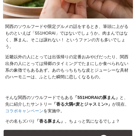
関西のソウルフードや限定グルメの話をするとき、筆頭に上がる
ものといえば「551HORAI」ではないでしょうか。肉まんではな
く、豚まん。そこは譲れない！ というファンの方も多いでしょ
う。
近畿以外の人にとっては出張帰りの定番おみやげだったり、関西
出身の人にとっては帰郷のタイミングでたまにしか食べられない
系の象徴でもあるあず。あのもっちもちな皮とジューシーな具材
のハーモニーは、ふとした瞬間に恋しくなるもの。
そんな関西のソウルフードでもある
「551HORAIの豚まん」
と、
先に紹介したサントリー
「香る大隅<麦とジャスミン>」
が現在、
コラボキャンペーン
を実施中。
その名もズバり
「香る豚まん」
。ちょっと気になるでしょ？