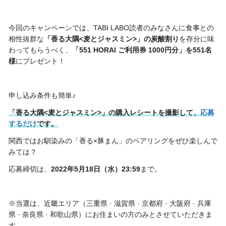
今回のキャンペーンでは、TABI LABO読者のみなさんに食事との
相性抜群な
「香る大隅<麦とジャスミン>」の炭酸割り
を存分に味
わってもらうべく、
「551 HORAI ご利用券 1000円分」を551名
様
にプレゼント！
申し込み条件も簡単♪
「香る大隅<麦とジャスミン>」の購入レシートを撮影して、
応募
するだけ
です。
関西ではお馴染みの「香る×豚まん」のペアリングをぜひ楽しんで
みては？
応募締切は、
2022年5月18日（水）23:59
まで。
※当選は、近畿エリア（三重県 · 滋賀県 · 京都府 · 大阪府 · 兵庫
県 · 奈良県 · 和歌山県）にお住まいの方のみとさせていただきま
す。