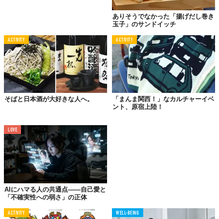
ありそうでなかった「揚げだし巻き
玉子」のサンドイッチ
ACTIVITY
ACTIVITY
そばと日本酒が大好きな人へ。
「まんま関西！」なカルチャーイベ
ント、原宿上陸！
LOVE
AIにハマる人の共通点——自己愛と
「不確実性への弱さ」の正体
ACTIVITY
WELL-BEING