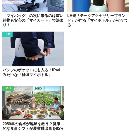
「マイバッグ」の次に来るのは重い
LA発「テックアクセサリーブラン
荷物も安心の「マイカート」で決ま
ド」が作る「マイボトル」がイケて
©カタニ産業株式会社
り！
る！
そう、「ストロー」である。
ITEM
ストローはストローでも、この製品は
陶磁器製
。
ガラスより丈夫で、紙製のようによれず、シリコンやゴム特有の
臭いもなく、金属よりもあたたかみがある。
古来より
食器
として使用されてきた陶磁器を、薄づくりに優れる
パンツのポケットにも入る！iPad
美濃焼
で再現し、なめらかな口当たりと、味わい深い造形も美し
みたいな「極薄マイボトル」
い。
第1弾となる今回は
6種
のデザインが登場。涼しげな青を基調とし
ISSUE
たデザインが多く、描かれている模様はすべて
イングレース
とい
う技法を使って絵の具を染み込ませているそう。
これによって絵柄の剥がれや飲み物への混入も避けられ、たくさ
ん使っても色褪せることはない。
2050年の食卓が地球を救う？健康
面倒そうなお手入れも専用ブラシで楽々こなせて、ステンレスケ
的な食事シフトが農業排出量を85%