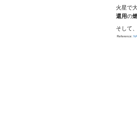
火星で
還用
の
そして
Reference:
NA