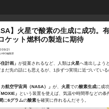
ASA】火星で酸素の生成に成功。
ロケット燃料の製造に期待
2/09/21
I LABO編集部
移住計画」
が提案されるなど、人類は
火星
へ進出しよう
だまだ先の話にも思えるが、1歩ずつ実現に近づいている
カ航空宇宙局（NASA）」
が、
火星
での
酸素生成
に成
MOXIE」
という装置を使えば、気温や時間帯などの条
間
に
6グラム
の
酸素
を確実に作れるんだそう。