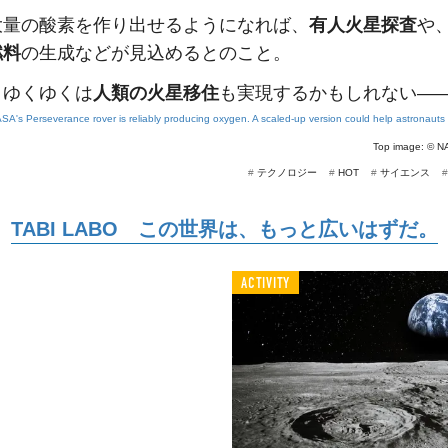
大量の酸素を作り出せるようになれば、
有人火星探査
や
燃料
の生成などが見込めるとのこと。
、ゆくゆくは
人類の火星移住
も実現するかもしれない—
SA's Perseverance rover is reliably producing oxygen. A scaled-up version could help astronaut
Top image: ©
NA
#
テクノロジー
#
HOT
#
サイエンス
TABI LABO この世界は、もっと広いはずだ。
ACTIVITY