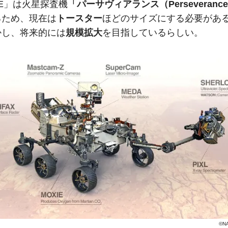
IE」は火星探査機
「パーサヴィアランス（Perseveranc
るため、現在は
トースター
ほどのサイズにする必要があ
かし、将来的には
規模拡大
を目指しているらしい。
©NA