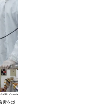
SA/JPL-Caltech
炭素を燃