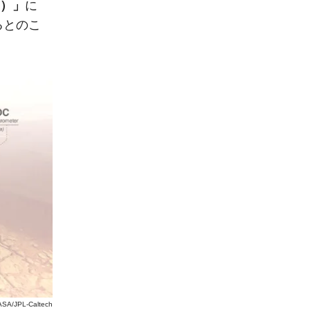
e）」
に
るとのこ
SA/JPL-Caltech