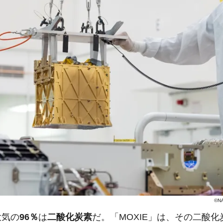
©NA
大気の
96％
は
二酸化炭素
だ。「MOXIE」は、その二酸化