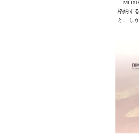
「MOX
格納す
と。し