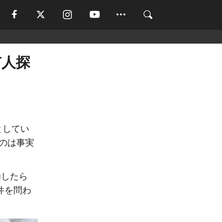
有人探
としてい
のは事実
功したら
件を問わ