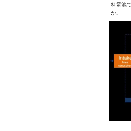
料電池
か。