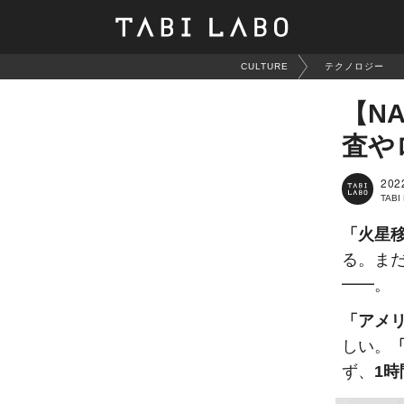
CULTURE
テクノロジー
【N
査や
202
TAB
「火星
る。ま
━━。
「アメリ
しい。
「
ず、
1時