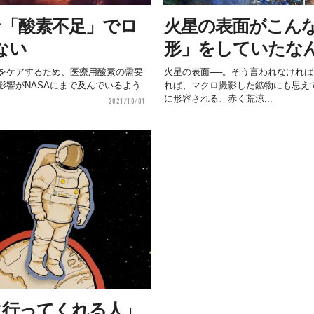
な「酸素不足」でロ
火星の表面がこん
ない
形」をしていたな
をケアするため、医療用酸素の需要
火星の表面──。そう言われなけれ
影響がNASAにまで及んでいるよう
れば、マクロ撮影した鉱物にも思えてしま
に形容される、赤く荒涼...
2021/10/01
に行ってくれる人」