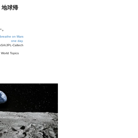
、
地球帰
—。
s breathe on Mars
one day.
SA/JPL-Caltech
#
World Topics