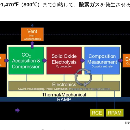
で
1,470℉（800℃）
まで加熱して、
酸素ガス
を発生させ
©NA