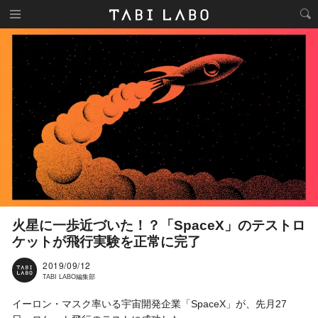
火星に一歩近づいた！？「SpaceX」のテストロ
ケットが飛行実験を正常に完了
2019/09/12
TABI LABO編集部
イーロン・マスク率いる宇宙開発企業「SpaceX」が、先月27