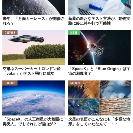
来年、「月面カーレース」が開催さ
新薬の新たなテスト方法が、動物実
れる？
験に終止符を打つ可能性
CULTURE
ISSUE
空飛ぶスーパーカー！ロンドン産
「SpaceX」と「Blue Origin」は宇
「volar」がテスト飛行に成功
宙の邪魔者？
CULTURE
CULTURE
「SpaceX」の人工衛星が大気圏に
火星の表面がこんなにも「多様な地
再突入。でもそれには理由が？
形」をしていたなんて・・・