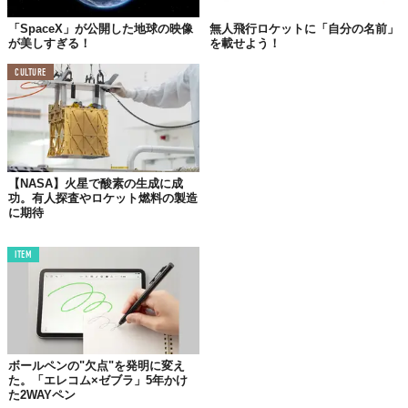
One day Starship will land on the rusty sands of Mars 
「SpaceX」が公開した地球の映像
無人飛行ロケットに「自分の名前」
pic.twitter.com/EfENYVdOzM
が美しすぎる！
を載せよう！
— Elon Musk (@elonmusk) 
August 27, 2019
CULTURE
【NASA】火星で酸素の生成に成
功。有人探査やロケット燃料の製造
に期待
ITEM
Top image: ©
iStock.com/Swillklitch
ボールペンの"欠点"を発明に変え
TABI LABO
た。「エレコム×ゼブラ」5年かけ
た2WAYペン
この世界は、もっと広いはずだ。