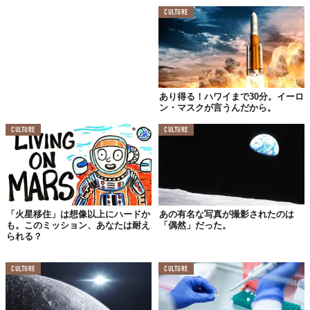
CULTURE
あり得る！ハワイまで30分。イーロ
ン・マスクが言うんだから。
CULTURE
CULTURE
「火星移住」は想像以上にハードか
あの有名な写真が撮影されたのは
も。このミッション、あなたは耐え
「偶然」だった。
られる？
CULTURE
CULTURE