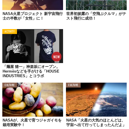
NASA火星プロジェクト 新宇宙飛行
世界初披露の「空飛ぶクルマ」がテ
士の半数が「女性」に！
スト飛行に成功！
ACTIVITY
「麺屋 猪一」神楽坂にオープン。
Hermèsなどを手がける「HOUSE
INDUSTRIES」とコラボ
CULTURE
CULTURE
NASAが、火星で育つジャガイモを
NASA「火星の大気のほとんどは、
栽培実験中！
宇宙へ出て行ってしまったんだよ」