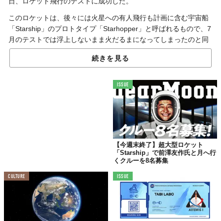
日、ロケット飛行のテストに成功した。
このロケットは、後々には火星への有人飛行も計画に含む宇宙船
「Starship」のプロトタイプ「Starhopper」と呼ばれるもので、7
月のテストでは浮上しないまま火だるまになってしまったのと同
一機体。
続きを見る
今回は、しっかり地面から打ち上がり、上空500フィート（約
150m）ほどに達したのちに着陸。飛行は1分弱続いた。着陸後も
ISSUE
機体に損傷はなし。この様子については記事の最後に貼った
YouTubeで見ることができるのでチェックしてほしい。
火星へ民間ロケットが有人飛行なんて、きっとまだまだ先の
話……と思っていると、思わぬ早さで実現になるかもしれない。
先日、中国のネット大手・アリババ集団のジャック・マー氏との
【今週末終了】超大型ロケット
対談でも、常人の理解のはるか先をいくAI観を語っていたイーロ
「Starship」で前澤友作氏と月へ行
ン・マスク氏が仕掛けていることなので、我々が考えるよりずっ
くクルーを8名募集
と、火星までの“距離が縮んだ”と感じているはずだ。
CULTURE
ISSUE
今回の飛行テストの成功を受け、マスク氏は「いつかStarshipは
火星の粗い砂の上に着陸するだろう」ともツイートしている。