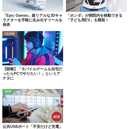
Cabined Accountsの実装に踏み切ったそう。
今年の始め、同社は「レゴ」と提携して
子どもの創作活動を推進
「Epic Games」超リアルな3Dキャ
「ホンダ」が病院内を移動できる
するメタバース空間
も立ち上げている。
ラクターを手軽に生み出すツールを
「子ども用EV」を開発！
発表
教育と保護、二つの側面から若年プレイヤーへアプローチする
CULTURE
Epic Gamesの新制度は、今後オンライン空間のスタンダードとな
っていくのだろうか。
Reference:
Introducing Cabined Accounts: A New Way for Kids to Join the Metaverse/Epic
Games
Top image: ©
iStock.com/Savusia Konstantin
【朗報】「モバイルゲームも自宅だ
TABI LABO
ったらPCでやりたい！」というア
ナタに
この世界は、もっと広いはずだ。
ISSUE
公共USBポート「不安だけど充電」