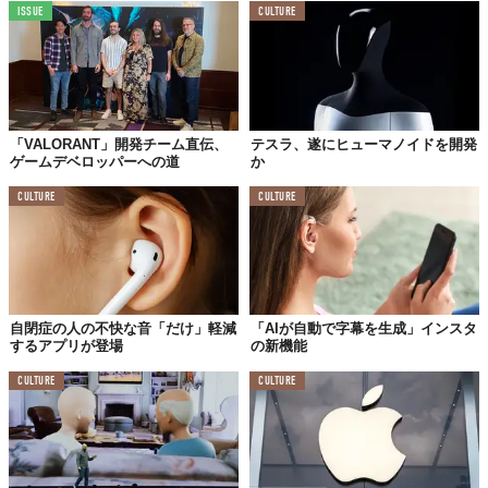
ISSUE
CULTURE
「VALORANT」開発チーム直伝、
テスラ、遂にヒューマノイドを開発
ゲームデベロッパーへの道
か
CULTURE
CULTURE
自閉症の人の不快な音「だけ」軽減
「AIが自動で字幕を生成」インスタ
するアプリが登場
の新機能
CULTURE
CULTURE