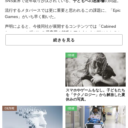
SNS業界で近年取り沙汰されている、
子どもへの悪影響
の問題。
流行するメタバースでは更に重要と思われるこの課題に、「Epic
Games」がいち早く動いた。
声明によると、今後同社が展開するコンテンツでは「Cabined
Accounts」と呼ばれる
児童用の特殊なアカウント
が設けられると
いう。
続きを見る
この特殊アカウントでは、
チャット機能
やリアルマネーを伴う
購
入機能
などが
制限
される。
ISSUE
また、信頼できる保護者のメールアドレスの登録が必須になり、3
つのゲーム（『Fortnite』『Rocket League』『Fall Guys』）以
外のコンテンツへのアクセスには
保護者の同意
が必要になる。
該当するのは、13歳未満またはその国が定めるデジタルコンセン
スマホやゲームもなし。子どもたち
トの年齢に満たない児童。
を「テクノロジー」から解放した夏
休みの写真。
Epic Gamesは「
これを制約だと思わず、年齢詐称はしないでほし
い
」と語る。
CULTURE
ISSUE
他のアプローチとして、親の許可を得ないと完全にロックアウト
されるという手段もあるが、これは最適ではないと判断。