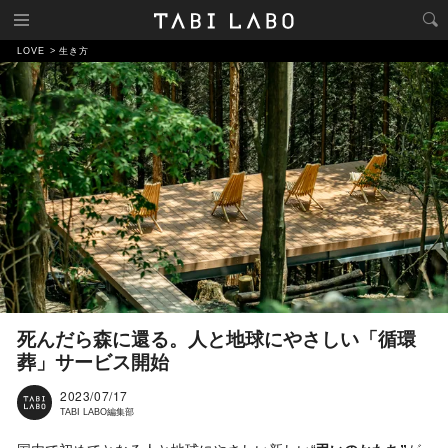
LOVE
生き方
死んだら森に還る。人と地球にやさしい「循環
葬」サービス開始
2023/07/17
TABI LABO編集部