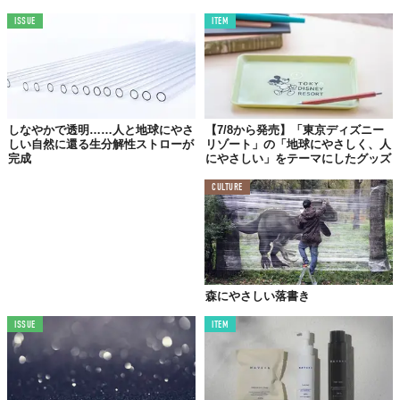
売上の一部は、拠点となる森の保全活動に充てるとともに森林保
ISSUE
ITEM
全団体に寄付され、誰にでも訪れる“死”を自然豊かな未来への貢
献につなげるとのこと。
しなやかで透明……人と地球にやさ
【7/8から発売】「東京ディズニー
しい自然に還る生分解性ストローが
リゾート」の「地球にやさしく、人
完成
にやさしい」をテーマにしたグッズ
CULTURE
森にやさしい落書き
ISSUE
ITEM