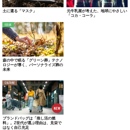
土に還る「マスク」
元牛乳屋が考えた、地球にやさしい
「コカ・コーラ」
ISSUE
森の中で眠る「グリーン葬」テクノ
ロジーが導く、パーソナライズ葬の
未来
CULTURE
循環葬当日イメージ ©at FOREST株式会社
今年4月には
予約の受付
も開始していた同サービス。
日本全国の寺院所有の森（墓地）を拠点に、墓標もなにも残さず
ブランドバッグは「推し活の燃
埋蔵する「RETURN TO NATURE」では、遺骨を土に還りやすく
料」。Z世代が選ぶ理由は、見栄で
はなく自己充足
加工し、埋蔵後に自然との循環を促す方法をとる。