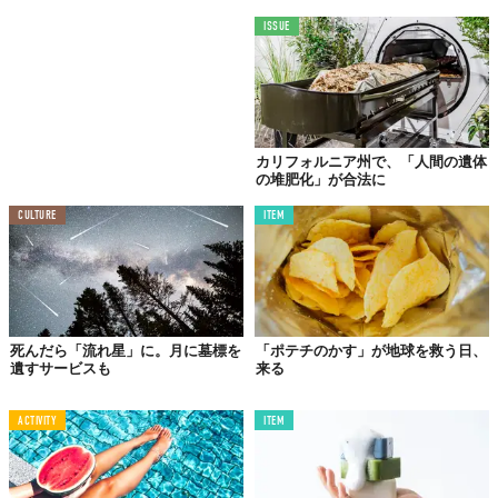
ISSUE
©at FOREST株式会社
カリフォルニア州で、「人間の遺体
の堆肥化」が合法に
『循環葬「RETURN TO NATURE」』
【URL】
CULTURE
ITEM
https://returntonature.jp/
Top image: ©
at FOREST株式会社
TABI LABO
死んだら「流れ星」に。月に墓標を
「ポテチのかす」が地球を救う日、
遺すサービスも
来る
この世界は、もっと広いはずだ。
ACTIVITY
ITEM