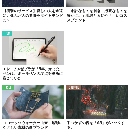
【衝撃のサービス】愛しい人を永遠
「余計なものを省き、必要なものを
に。死んだ人の遺骨をダイヤモンド
豊かに。」地球と人にやさしいコス
に？
メブランド
ITEM
©at FOREST株式会社
森に訪れ、緑と大地へ向かい弔いの心を傾ける。
目の前の木々や土として新たな生命（いのち）に循環されたその
場へ祈りは、親しかった故人への偲びだけでなく人と地球に対す
る安寧の祈りにもなるだろう。
エレコム×ゼブラが「5年」かけた
ペンは、ボールペンの弱点を長所に
変えていた
ISSUE
CULTURE
ココナッツウォーター由来、地球に
手つかずの森を「AR」がハックす
やさしい素材の新ブランド
る。