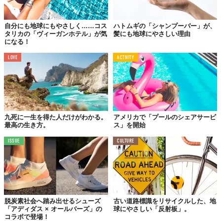
自分にも地球にもやさしく……コス
ハトムギの「シャンプーバー」が、
タリカの「ヴィーガンホテル」が気
髪にも地球にやさしい理由
になる！
LOVE
ACTIVITY
九死に一生を得た人だけがわかる。
アメリカで「プールのシェアサービ
最高の生き方。
ス」を開始
ISSUE
CULTURE
脱炭素社会へ踏み出せるシューズ
古い道路標識をリサイクルした、地
「アディダス × オールバーズ」の
球にやさしい「反射板」。
コラボで登場！