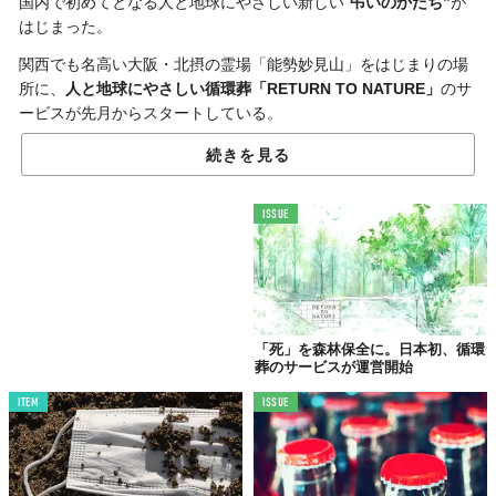
国内で初めてとなる人と地球にやさしい新しい“
弔いのかたち”
が
はじまった。
関西でも名高い大阪・北摂の霊場「能勢妙見山」をはじまりの場
所に、
人と地球にやさしい循環葬「RETURN TO NATURE」
のサ
ービスが先月からスタートしている。
続きを見る
ISSUE
「死」を森林保全に。日本初、循環
葬のサービスが運営開始
ITEM
ISSUE