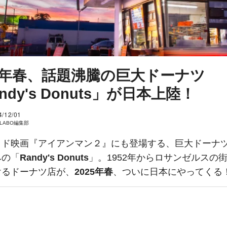
25年春、話題沸騰の巨大ドーナツ
ndy's Donuts」が日本上陸！
4/12/01
I LABO編集部
ッド映画『アイアンマン２』にも登場する、巨大ドーナ
みの「
Randy's Donuts
」。1952年からロサンゼルスの
けるドーナツ店が、
2025年春
、ついに日本にやってくる