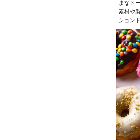
まなド
素材や
ション