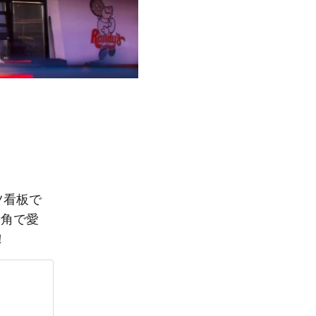
ツ看板で
街角で愛
！