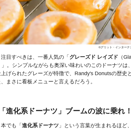
©グリット・インターナ
も注目すべきは、一番人気の「
グレーズド レイズド
（Gla
ed）」。シンプルながらも奥深い味わいのこのドーナツは
上げられたグレーズが特徴で、Randy's Donutsの歴史
た、まさに看板メニューと言えるだろう。
「進化系ドーナツ」ブームの波に乗れ
日本でも「
進化系ドーナツ
」という言葉が生まれるほど