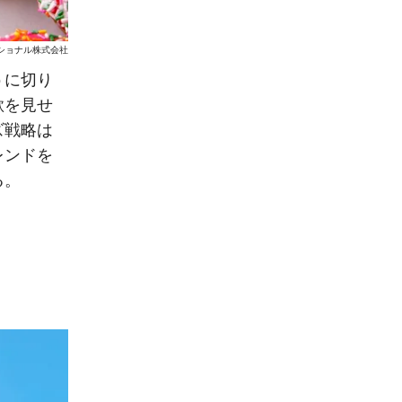
ショナル株式会社
うに切り
欲を見せ
ズ戦略は
レンドを
る。