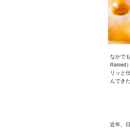
なかで
Rais
リッと仕
んでき
近年、