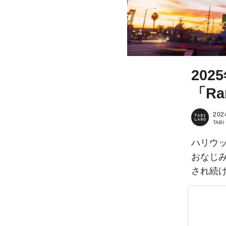
20
「Ra
202
TAB
ハリウ
おなじ
され続