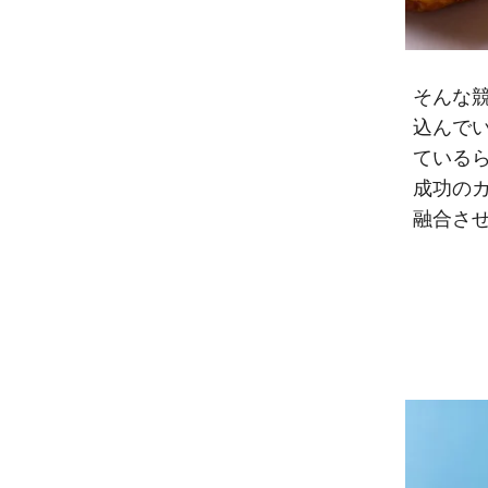
そんな競
込んで
ている
成功のカ
融合さ