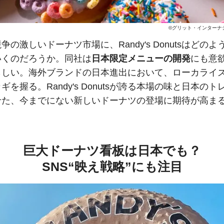
©グリット・インターナ
争の激しいドーナツ市場に、Randy's Donutsはどのよ
いくのだろうか。同社は
日本限定メニューの開発
にも意
らしい。海外ブランドの日本進出において、ローカライ
ギを握る。Randy's Donutsが誇る本場の味と日本のト
せた、今までにない新しいドーナツの登場に期待が高ま
巨大ドーナツ看板は日本でも？
SNS“映え戦略”にも注目