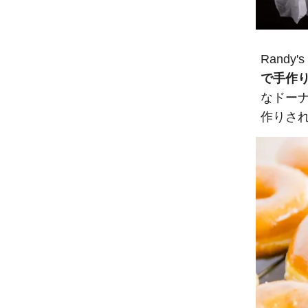
Rand
で手作
なドー
作りさ