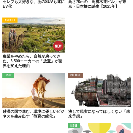
セレブも大好きな、あのSUVも遂に
高さ70mの「高層木造ビル」が東
EV化
京・日本橋に誕生【2025年】
文化が教える自然との関係性
歴史を振り返れば、ニンゲンにとっての“地球”とは、ある時は母
ACTIVITY
であり、またある時は機械でありました。自然環境のすべてが彼
ら中心に考えられてきた歴史と、この考え方が引き起こした“イ
マ”に鑑みれば、本来私たちに求められている
地球への態度
とは自
然に対する尊敬と畏怖から見出すことができそうです。
農業をやめたら、自然が戻ってき
デンマークの打ち出した施策とはまさに自然に対する尊敬と畏怖
た。3,500エーカーの「放置」が世
に裏打ちされた、地球との調和を目的とするものと見ることもで
界を変えた理由
きます。実はこうした態度、歴史的文化的には、古来より既に萌
芽を見ることができるんです。
ISSUE
CULTURE
たとえば私たち日本人は太古の昔から、この尊敬と畏怖と共に自
然と共存してきました。土地の神を畏れ敬い祠を建てていた様子
は、まさに現代に繋がる自然保護の一つの形であると言うことが
できます。
砂漠の国で進む、環境に優しいビジ
決して現実になってほしくない「未
適当な距離を保ちながら干渉しすぎず、でも放置しすぎず。こう
ネスを生み出す「教育の緑化」
来予想」
した態度が調和という名の下、尊敬と畏怖という言葉たちによっ
ISSUE
て表されていると考えることができます。デンマークが挑戦を始