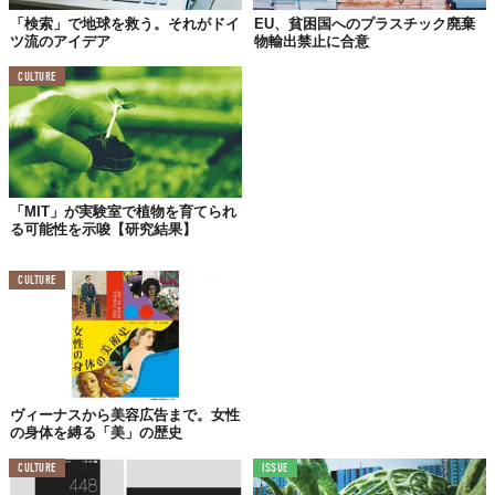
こともできます。
既に
430億クローネ（約61億ドル）が予算とし
「検索」で地球を救う。それがドイ
EU、貧困国へのプラスチック廃棄
て確保されているんだそうで、この莫大な額の資金は今後20年間
ツ流のアイデア
物輸出禁止に合意
で農家から土地を買い上げるために使われます。
CULTURE
世界が注目する「グリーン転換」
現在、国土の14.6％が森林で覆われているデンマークですが、さ
らに
25万ヘクタール（東京ドーム約5.3万個分）もの森林の拡大が
「MIT」が実験室で植物を育てられ
る可能性を示唆【研究結果】
必要なんだそう。これは、現在
気候に悪影響を及ぼす低地で耕作
されている14万ヘクタール（東京ドーム約3万個分）もの土地を
自然に戻すことで達成することのできる数字。
CULTURE
デンマークにとってはこの「農地改革」とも言える政策は、同国
が環境問題に取り組むうえで急務なことがわかるでしょう。
また、同国では既に、2030年より畜産農家が牛、羊、豚から排出
される温室効果ガスに対する
課税
を行うことを発表しています。
ヴィーナスから美容広告まで。女性
地球温暖化にもっとも影響を与える気体のひとつであるメタンガ
の身体を縛る「美」の歴史
スの主要排出源をターゲットとする政策であり、これは世界初と
CULTURE
ISSUE
なる試み。