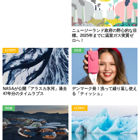
めたように、絶妙な地球と人間との関係性を構築していくことが
私たちには迫られているのかもしれませんね。
Reference:
Denmark will plant 1 billion trees and convert 10% of farmland into forest
Top image: ©
iStock.com/borchee
ニュージーランド政府の野心的な目
標。2025年までに温室ガス実質ゼ
TABI LABO
ロへ！
この世界は、もっと広いはずだ。
ACTIVITY
ISSUE
NASAが公開「アラスカ氷河」過去
デンマーク発！洗って繰り返し使え
47年分のタイムラプス
る「ティッシュ」
ISSUE
ACTIVITY