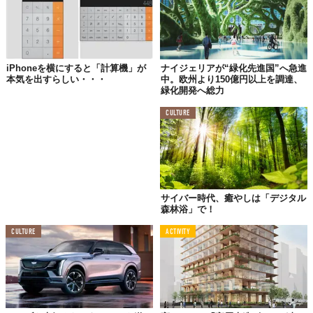
環境問題に対して強気なデンマーク。しかし、こうした革新的な
政策郡の裏には課題も山積みです。
iPhoneを横にすると「計算機」が
ナイジェリアが“緑化先進国”へ急進
環境と人、どちらが大切？
本気を出すらしい・・・
中。欧州より150億円以上を調達、
緑化開発へ総力
まず、耕作地を自然に還すことにより起こる、
作物の収穫量の減
CULTURE
少
にはどのように対応するのでしょうか？家畜に対する課税は、
農家の活動を縮小化させ、市場における肉の価格の高騰をまねく
のではないでしょうか？
そして、自然には生態系を守るための
管理
が必須になるわけです
が、農地の買い戻しや自然の維持費による国庫の減少と引き換え
サイバー時代、癒やしは「デジタル
に豊かな自然を手に入れることができると本当に言う事ができる
森林浴」で！
のでしょうか？ さらには、自然は非常にゆっくりと繁栄していき
ます。その間人々がいかなる被害も被ることなくこの施策を守り
CULTURE
ACTIVITY
続けることができるのでしょうか……？
まさに“挑戦”と呼ぶにふさわしい取り組みですが、世界が大きな
注目を寄せている理由もわかりますよね。