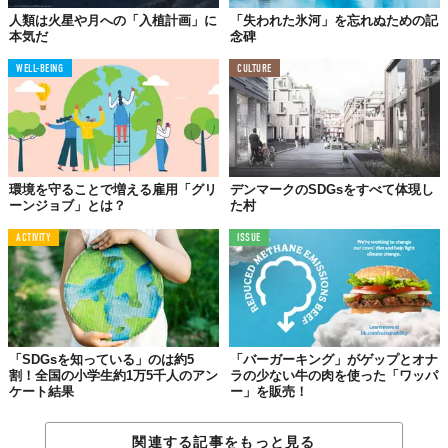
人類は火星や月への「入植計画」に
「失われた氷河」を忘れぬための記
本気だ
念碑
WELL-BEING
CULTURE
環境を守ることで増える雇用「グリ
デンマークのSDGsをすべて体現し
ーンジョブ」とは？
た村
ACTIVITY
ISSUE
「SDGsを知っている」のは約5
「バーガーキング」がゲップとオナ
割！全国の小学生約1万5千人のアン
ラの少ない牛の肉を使った「ワッパ
ケート結果
ー」を販売！
関連する記事をもっと見る