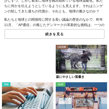
少しずつ、しかし着実に地球を蝕み始めている地球温暖化。私た
ちに何かを伝えようとしているようにも見えます。それはニンゲ
ンの犯してきた過ちの代償か、それとも、地球の脆さなのか？
私たちと地球との関係性に関する長い議論の歴史のなかで、昨年
11月、「AP通信」の報じたデンマークの革新的な挑戦は、一つの
終着点を示しているかもしれません。
続きを見る
東京ドーム約52万個分
CULTURE
10億本の木々が織りなす緑の未来
記事
によると、デンマークの議員らは、とある驚くべき取り組み
に合意したようです。その取り組みとは、今後
20年間で10億本の
植林
と
農地の10%を森林や自然の生息地に転換し、肥料の使用量
森にやさしい落書き
を削減する
というもの。この政策により、今後100年間でデンマ
ークの風景は大きな変化を遂げることになるでしょう。
ITEM
ISSUE
「デンマークの自然は、
1864年に湿地帯が干拓されて以来の大き
な変貌を遂げることとなります」
とは、環境大臣Jeppe Bruus氏
の弁。同取り組みは
農家、関わる各業界、労働組合、環境保護団
体の支持を得たものでもあり、絶大な期待を背負った政策という