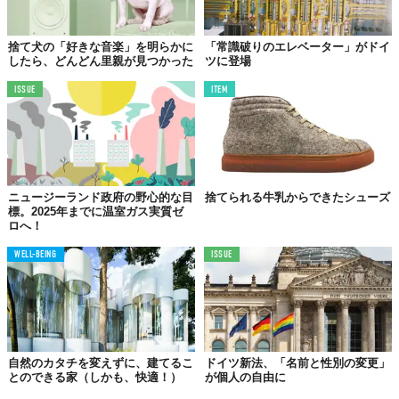
捨て犬の「好きな音楽」を明らかに
「常識破りのエレベーター」がドイ
したら、どんどん里親が見つかった
ツに登場
ISSUE
ITEM
ニュージーランド政府の野心的な目
捨てられる牛乳からできたシューズ
標。2025年までに温室ガス実質ゼ
ロへ！
WELL-BEING
ISSUE
自然のカタチを変えずに、建てるこ
ドイツ新法、「名前と性別の変更」
とのできる家（しかも、快適！）
が個人の自由に