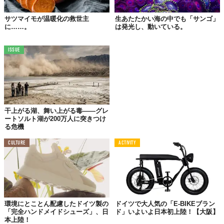
サツマイモが温暖化の救世主
生あたたかい海の中でも「サンゴ」
に……。
は発光し、動いている。
ISSUE
干上がる湖、舞い上がる毒——グレ
ートソルト湖が200万人に突きつけ
る危機
CULTURE
ACTIVITY
環境にとことん配慮したドイツ製の
ドイツで大人気の「E-BIKEブラン
「完全ハンドメイドシューズ」、日
ド」いよいよ日本初上陸！【大阪】
本上陸！