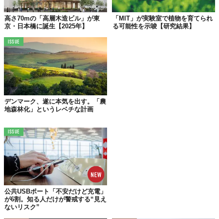
高さ70mの「高層木造ビル」が東
「MIT」が実験室で植物を育てられ
京・日本橋に誕生【2025年】
る可能性を示唆【研究結果】
ISSUE
デンマーク、遂に本気を出す。「農
地森林化」というレベチな計画
ISSUE
公共USBポート「不安だけど充電」
が6割。知る人だけが警戒する“見え
ないリスク”