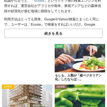
結論から言うと、「
Ecosia
」というドイツ発の検索エンジンを利
用すれば、運営会社がアフリカや南米、東南アジアなどの森林伐
採や砂漠化が進む地域に植樹をしてくれます。
利用方法はとっても簡単。GoogleやYahoo!検索とまったく同じ
で、ユーザーは「Ecosia」で検索をすればいいだけ。Google
Chromeの拡張機能としてもインストールできるようになってい
続きを見る
ます。
WEBサイトで確認すると、これまでに約4000万本の木が植えられ
ISSUE
たといいます。そのすべての資金をまかなうのは広告収入。
しかも、「Ecosia」を開発したChristian Krollさんは、大学時代の
頃にこのアイデアを考えたそう。スゴい！
Reference:
ECOSIA
Top image: ©
iStock.com/anyaberkut
もしも、人類が「総ベジタリアン
化」したならば…。
TABI LABO
ACTIVITY
CULTURE
この世界は、もっと広いはずだ。