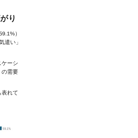
広がり
.1%）
気遣い」
ニケーシ
」の需要
も表れて