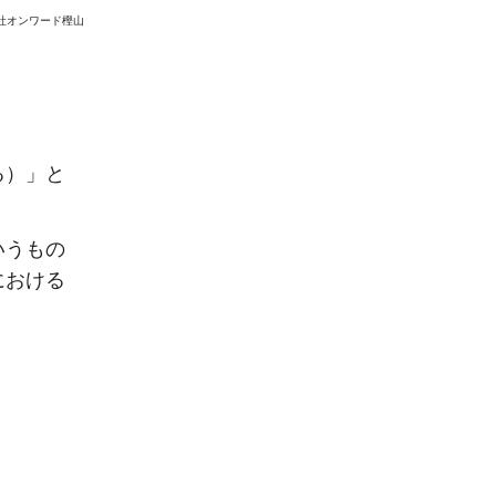
会社オンワード樫山
る）」と
いうもの
における