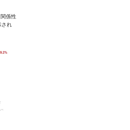
。
、関係性
示され