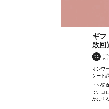
ギフ
敗回
202
TAB
オンワ
ケート
この調査
で、コ
かにす