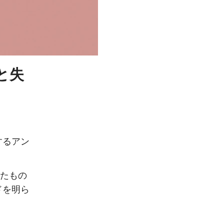
と失
するアン
れたもの
ドを明ら