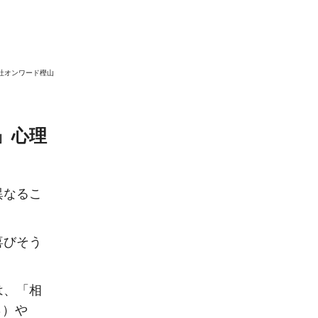
会社オンワード樫山
」心理
異なるこ
喜びそう
は、「相
％）や