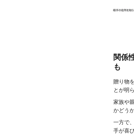
関係
も
贈り物
とが明
家族や
かどうか
一方で
手が喜び