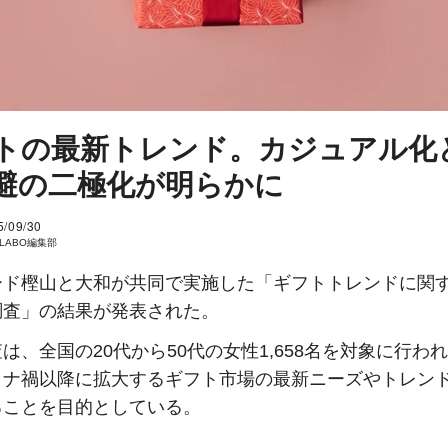
トの最新トレンド。カジュアル化
避の二極化が明らかに
5/09/30
I LABO編集部
ード樫山と大和が共同で実施した「ギフトトレンドに関
調査」の結果が発表された。
は、全国の20代から50代の女性1,658名を対象に行わ
ロナ禍以降に拡大するギフト市場の最新ニーズやトレン
ることを目的としている。