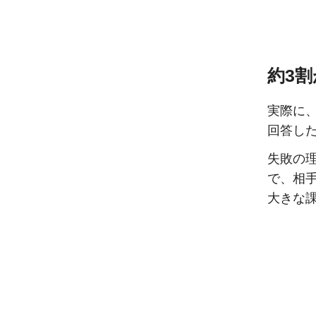
約3
実際に
回答し
失敗の
で、相
大きな