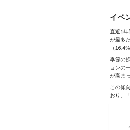
イベ
直近1年
が最多
（16.
季節の
ョンの
が高ま
この傾
おり、「