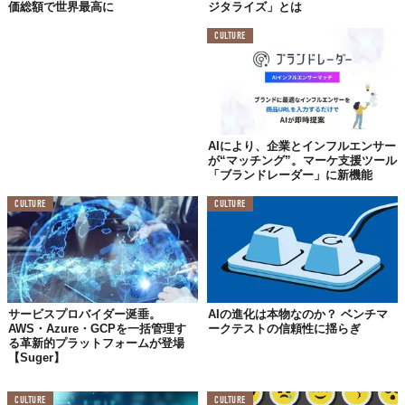
価総額で世界最高に
ジタライズ」とは
CULTURE
AIにより、企業とインフルエンサー
が“マッチング”。マーケ支援ツール
「ブランドレーダー」に新機能
CULTURE
CULTURE
サービスプロバイダー涎垂。
AIの進化は本物なのか？ ベンチマ
AWS・Azure・GCPを一括管理す
ークテストの信頼性に揺らぎ
る革新的プラットフォームが登場
【Suger】
CULTURE
CULTURE