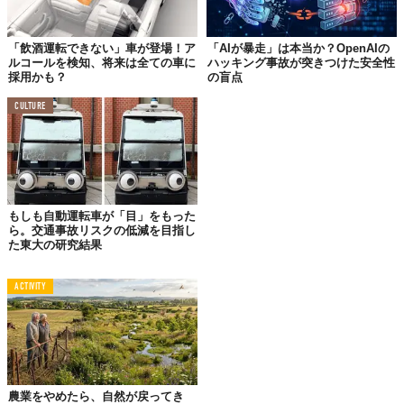
重傷（KSI）事故は少数派です。従来のAIは、全体的な的中率（正
解率）を上げようとするあまり、この少数派である重大事故を正
「飲酒運転できない」車が登場！ア
「AIが暴走」は本当か？OpenAIの
しく分類できず、見落としてしまう傾向がありました。
ルコールを検知、将来は全ての車に
ハッキング事故が突きつけた安全性
採用かも？
の盲点
CULTURE
AIの「判断基準」が抱える誤り
多くのAIモデルは、デフォルトの確率閾値（0.5）で「重大事故か
否か」を判断します。しかし、事故の現場では「重大事故を見逃
す」リスクは、警告が誤って鳴る（誤報）リスクよりもはるかに
深刻です。この研究では、この閾値を最適化することが、検出力
もしも自動運転車が「目」をもった
を劇的に向上させる鍵であることを示しました。
ら。交通事故リスクの低減を目指し
た東大の研究結果
予測の信頼性を高める確率校正
ACTIVITY
AIが出す「確率」がどの程度現実に即しているかを示すのが確率
校正です。この研究では、モデルが提示するリスク確率が、現実
の事故発生率とどれだけ一致しているかを厳密に検証し、現場の
意思決定に使える信頼性の高い確率算出を実現しました。
農業をやめたら、自然が戻ってき