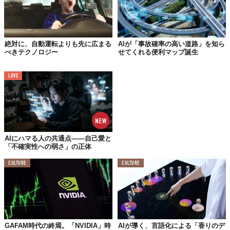
緊急対応リソースの先行的な配置を行うなど、事故が起きる前の
「予測的介入」が可能になります。これは、人的ミスや偶発性に
依存しない、データに基づく安全設計の核となります。
絶対に、自動運転よりも先に広まる
AIが「事故確率の高い道路」を知ら
べきテクノロジー
せてくれる便利マップ誕生
アルゴリズムの性能を超えた「安全性重視」の哲学
LOVE
本件で最も重要なメッセージは、「精度の高いアルゴリズム」を
作ること自体がゴールではないという点です。どれほど高度な計
算を行っても、事故予測の評価基準を「事故の深刻度」に最適化
しなければ、現場の命を守るツールにはなりません。今後、医療
や防災など、重大な結果を伴う分野においても、このように「安
全に対するコスト（見落としの代償）を組み込んだAI設計」が不
AIにハマる人の共通点——自己愛と
可欠な基準となっていくでしょう。
「不確実性への弱さ」の正体
Reference:
Safety-oriented and explainable machine learning for KSI crash risk prediction:
CULTURE
CULTURE
Evidence from the United Kingdom
画像: AIによる生成
TABI LABO
この世界は、もっと広いはずだ。
GAFAM時代の終焉。「NVIDIA」時
AIが導く、言語化による「香りのデ