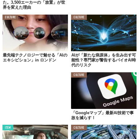
た。3,500エーカーの「放置」が世
界を変えた理由
「ブラックボックス」を解明するSHAP分析
CULTURE
CULTURE
AIがなぜその結果を導き出したのか。SHAPという手法を用いて、
速度制限、道路の種類、照明条件などがどのようにKSIリスクに寄
与しているかを可視化しました。これにより、AIが予測の根拠を
提示できる「説明可能なAI」としての実用性を高めています。
最先端テクノロジーで魅せる「AIの
AIが「新たな病原体」を生み出す可
事故リスク予測から見る今後の展望
エキシビション」in ロンドン
能性？専門家が警告するバイオAI時
代のリスク
本研究は、機械学習において「単なる計算能力」よりも「何のた
CULTURE
めにそのAIを作るのか」という目的意識の重要性を強く示唆して
います。今後の交通安全対策において、このアプローチがどのよ
うな変革をもたらすのか考察します。
リスクベースの意思決定へのシフト
「Googleマップ」最新AI技術で事
故を減らす！
これからの交通安全管理は、AIの予測結果を「警報」として活用
するプロアクティブな体制へ移行すべきです。具体的には、予測
ITEM
CULTURE
リスクが閾値を超えた地域や時間帯に対して、交通規制の強化や