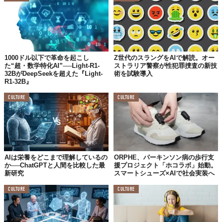
1000ドル以下で革命を起こし
Z世代のスラングをAIで解読。オー
た“超・数学特化AI”──Light-R1-
ストラリア警察が性犯罪捜査の新技
32BがDeepSeekを超えた『Light-
術を試験導入
R1-32B』
CULTURE
CULTURE
AIは栄養をどこまで理解しているの
ORPHE、パーキンソン病の歩行支
か──ChatGPTと人間を比較した最
援プロジェクト「ホコラボ」始動。
新研究
スマートシューズ×AIで社会実装へ
CULTURE
CULTURE