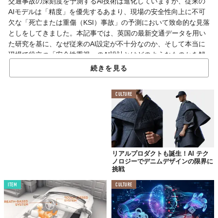
交通事故の深刻度を予測するAI技術は進化していますが、従来の
AIモデルは「精度」を優先するあまり、現場の安全性向上に不可
欠な「死亡または重傷（KSI）事故」の予測において致命的な見落
としをしてきました。本記事では、英国の最新交通データを用い
た研究を基に、なぜ従来のAI設定が不十分なのか、そして本当に
現場で役立つ「安全性重視」のAI設計とはどのようなものかを解
説します。交通安全対策に関わる専門家や、データ活用に関心の
続きを見る
ある読者にとって、リスク予測の常識が変わるヒントをお届けし
ます。
CULTURE
AI予測の落とし穴と新たな安全性重視アプローチ
これまでの交通事故予測AIには、実用上の大きな課題がいくつか
存在していました。本研究では、それらを解決するために英国の5
リアルプロダクトも誕生！AI テク
年間の交通データ（2020〜2024年）を分析し、新しい枠組みを提
ノロジーでデニムデザインの限界に
案しています。
挑戦
ITEM
CULTURE
不均衡データによる精度の偽装
実際の道路交通データでは、軽微な事故が大部分を占め、死亡・