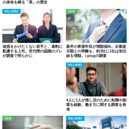
の身体を縛る「美」の歴史
境で育つ子どもたちが労働市場に参入したとき、テクノロジーと
の向き合い方そのものが、世代間で根本的に異なる可能性は十分
WELL-BEING
ISSUE
にあるでしょう。
企業に求められる「共鳴」の設計
一方で、注意持続時間の短さや、テンポの速いコンテンツへの慣
迷惑をかけたくない若手と、過剰に
新卒の希望年収が増額傾向。企業提
配慮する上司。世代間の認識のズレ
示額との乖離も、約3社に1社は初任
れといった課題も指摘されています。IQ PARTNERSの記事で
が調査で明らかに
給を増額。i-plugの調査
も、Gen Alphaは前世代と比べて集中力が持続しにくい傾向があ
ると述べられていました。
WELL-BEING
しかし、それは単なる「弱点」として片づけられるものでしょう
か。むしろ、短時間で本質を見抜き、効率的に情報を処理する能
力の裏返しとも捉えられます。OECDが推進する「Education
2030」プロジェクトでも、未来の教育に求められるのは知識の詰
4人に1人が推し活のために転職や副
め込みではなく、自ら課題を発見し解決する力だとされていま
業を経験。働き方に関する調査を発
す。Gen Alphaの「自律的な学習者」としての特性は、まさにこ
表
の方向と合致しているように見えます。
ISSUE
WELL-BEING
同記事は最後に、企業の成功はこの新世代を惹きつけ、採用する