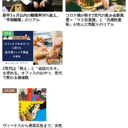
知され、YouTuberやクリエイターエコノミーが「職業」として成
立する時代に育った子どもたちにとって、「雇われる」ことはも
はや唯一の道ではないのかもしれません。
新卒3ヵ月以内の離職率50%超え。
コロナ禍が映すZ世代の飲み会新風
「早期離職」のリアル
景＝「マス目意識」と「共感性羞
恥」が生んだ気配りのリアル
デジタルが「母語」である強み
ISSUE
IQ PARTNERSの記事では、Gen Alphaを特徴づける5つの要素が
挙げられています。なかでも際立つのが「デジタル習熟度」で
す。スマートフォンやタブレットに囲まれて育った彼らにとっ
て、テクノロジーの活用は「学んだスキル」ではなく「第二の天
Z世代は「映え」と「会話のタネ」
性」だと同記事は表現しています。
を求める。オフィスのおやつ、世代
で変わる価値観
実際、同調査では
40%がAI（人工知能）やVR（仮想現実）、スマ
ートアシスタントといったテクノロジーが将来のキャリアに不可
欠になると考えている
という結果も出ています。Gen Zがデジタ
CULTURE
ルネイティブと呼ばれてきましたが、Gen Alphaはさらにその先
──AIネイティブとでも呼ぶべき感覚を持ち合わせているのかもし
れません。
日本に目を向けても、総務省の情報通信白書が示すように、低年
ヴィーナスから美容広告まで。女性
齢層のインターネット利用率は年々上昇しています。こうした環