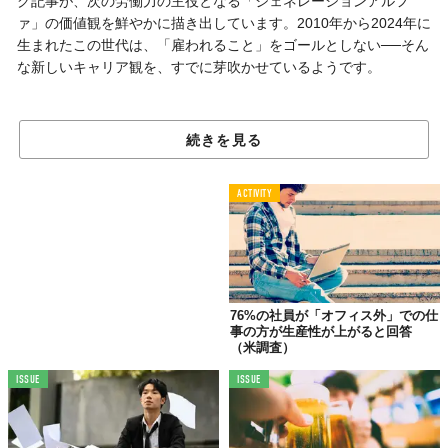
グ記事が、次の労働力の主役となる「ジェネレーションアルフ
ァ」の価値観を鮮やかに描き出しています。2010年から2024年に
生まれたこの世代は、「雇われること」をゴールとしない──そん
な新しいキャリア観を、すでに芽吹かせているようです。
「就職」がゴールではない世代
続きを見る
ジェネレーションアルファとは、21世紀に完全に生まれた最初の
世代のこと。オーストラリアの社会調査会社McCrindleが命名した
ACTIVITY
この世代名は、いまや世界中の人事・教育の現場で使われるよう
になりました。
彼らを語るうえで欠かせないのが、Visaの調査で示された一つの
数字です。なんと
76%が「自分自身がボスになること」または
「副業（サイドハッスル）を持つこと」を志向している
とのこ
76%の社員が「オフィス外」での仕
事の方が生産性が上がると回答
と。まだ多くが10代にも届いていない年齢でありながら、従来型
（米調査）
の「就職して安定を得る」というキャリアモデルに対して、すで
に別の選択肢を描いているわけです。
ISSUE
ISSUE
この傾向は、親世代であるミレニアル世代の影響も大きいのでは
ないでしょうか。副業やフリーランスという働き方が社会的に認