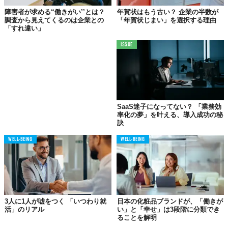
障害者が求める“働きがい’’とは？
年賀状はもう古い？ 企業の半数が
調査から見えてくるのは企業との
「年賀状じまい」を選択する理由
「すれ違い」
ISSUE
SaaS迷子になってない？ 「業務効
率化の夢」を叶える、導入成功の秘
訣
WELL-BEING
WELL-BEING
3人に1人が嘘をつく 「いつわり就
日本の化粧品ブランドが、「働きが
活」のリアル
い」と「幸せ」は3段階に分類でき
ることを解明