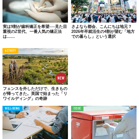
能力にかかっていると結んでいます。ここで重要なのは、従来の
「選ぶ側」としての採用戦略が通用しなくなるかもしれないとい
う視点です。多様性と包摂性を当然のものとして育ち、環境問題
への意識も高いこの世代に対して、企業は「ポジションを与え
実は9割が歯科矯正を希望──見た目
さよなら都会、こんにちは地元？
る」のではなく、「共に価値を生む関係」を提示する必要がある
重視のZ世代、一番人気の矯正法
2026年卒就活生の4割が望む「地方
のではないでしょうか。
は……
での暮らし」という選択
Gen Alphaが本格的に労働市場へ参入するのは、まだ数年先のこ
と。けれど、76%が「自分がボスになりたい」と答える世代の足
ACTIVITY
音は、もうすぐそこまで来ています。その足音に耳を傾け、いま
から準備を始めることが、未来の組織づくりにおける最初の一歩
になるはずです。
Reference:
Gen Alpha is already planning to be your boss
,
Generation Alpha and
environmental consciousness
,
Future of Education and Skills 2030/2040
,
情報通信白書
フェンスを外しただけで、生きもの
Top image: ©
iStock.com / RichVintage
が帰ってきた。英国で始まった「リ
ワイルディング」の奇跡
TABI LABO
WELL-BEING
ISSUE
この世界は、もっと広いはずだ。