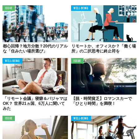
ISSUE
WELL-BEING
都心回帰？地方分散？20代のリアル
リモートか、オフィスか？「働く場
な「住みたい場所選び」
所」の二択思考に終止符を
WELL-BEING
ISSUE
「リモート会議」寝癖＆パジャマは
【脱・時間貧乏】ロマンスカーで
OK？ 世界21ヵ国、6万人に聞いて
「ひとり時間」を満喫！
みた
ISSUE
WELL-BEING