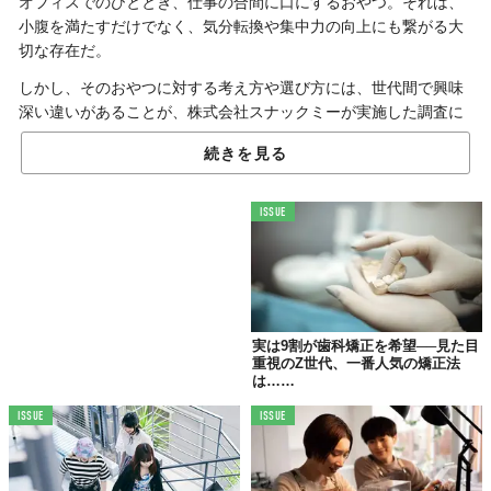
オフィスでのひととき、仕事の合間に口にするおやつ。それは、
小腹を満たすだけでなく、気分転換や集中力の向上にも繋がる大
切な存在だ。
しかし、そのおやつに対する考え方や選び方には、世代間で興味
深い違いがあることが、株式会社スナックミーが実施した調査に
よって明らかになった。
続きを見る
特に1995年以降に生まれたZ世代は、おやつをコミュニケーショ
ンのきっかけとして捉える傾向が強く、その背景には彼ら特有の
ISSUE
価値観が見え隠れする。
Z世代のおやつ事情 「ヘルシー志向」と「SNS映
え」、そして「繋がるきっかけ」
実は9割が歯科矯正を希望──見た目
スナックミーが2025年4月7日から4月14日にかけて、20歳から59
重視のZ世代、一番人気の矯正法
は……
歳の会社員614人を対象に行った「オフィスで食べるおやつにつ
いての調査」では、X世代、Y世代、そしてZ世代の三世代を比較
ISSUE
ISSUE
分析している。
この調査で最もオフィスでのおやつを食べる頻度が高かったのは