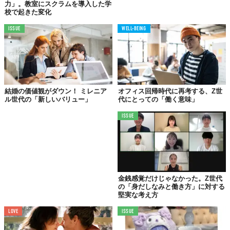
力」。教室にスクラムを導入した学
校で起きた変化
ISSUE
WELL-BEING
結婚の価値観がダウン！ ミレニア
オフィス回帰時代に再考する、Z世
ル世代の「新しいバリュー」
代にとっての「働く意味」
ISSUE
© 株式会社スナックミー
おやつ選びで重視する点においても、Z世代の独自性は際立つ。
金銭感覚だけじゃなかった。Z世代
「美味しさ」（40.7%）がトップであるものの、「写真映え」
の「身だしなみと働き方」に対する
堅実な考え方
（12.7%）はX世代の約6.5倍、「インフルエンサーのおすすめ」
（16.1%）もX世代の約5.5倍と、SNSでの見栄えや流行を意識す
LOVE
ISSUE
る傾向が強い。実際にオフィスで食べるおやつとして、「野菜ジ