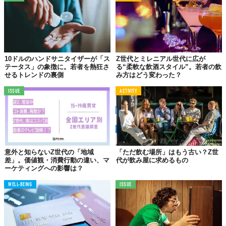
10ドルのハンドサニタイザーが「ス
Z世代とミレニアル世代に広が
テータス」の象徴に。若者を熱狂さ
る“柔軟な飲酒スタイル”。若者の飲
せるトレンドの裏側
み方はどう変わった？
ISSUE
ACTIVITY
© 株式会社スナックミー
意外と知らないZ世代の「地域
「ただ飲む場所」はもう古い？Z世
X世代は「質実剛健」、Y世代は「バランス」、おやつ
差」。価値観・消費行動の違い、マ
代が飲み屋に求めるもの
に求めるものの世代差
ーケティングへの影響は？
WELL-BEING
ISSUE
一方、X世代のおやつに対するスタンスは「実用性＆品質重視」
だ。
おやつを食べる頻度は三世代で最も低く、3割以上がオフィスで間
食をしない。食べる理由も「小腹満たし」と「リフレッシュ」が