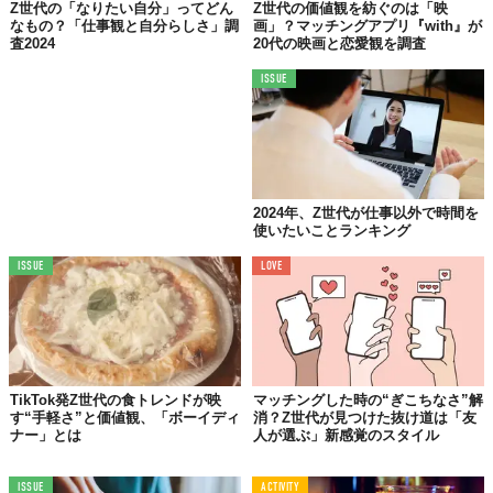
Z世代の「なりたい自分」ってどん
Z世代の価値観を紡ぐのは「映
なもの？「仕事観と自分らしさ」調
画」？マッチングアプリ『with』が
査2024
20代の映画と恋愛観を調査
ISSUE
© 株式会社スナックミー
2024年、Z世代が仕事以外で時間を
使いたいことランキング
ISSUE
LOVE
TikTok発Z世代の食トレンドが映
マッチングした時の“ぎこちなさ”解
す“手軽さ”と価値観、「ボーイディ
消？Z世代が見つけた抜け道は「友
ナー」とは
人が選ぶ」新感覚のスタイル
ISSUE
ACTIVITY