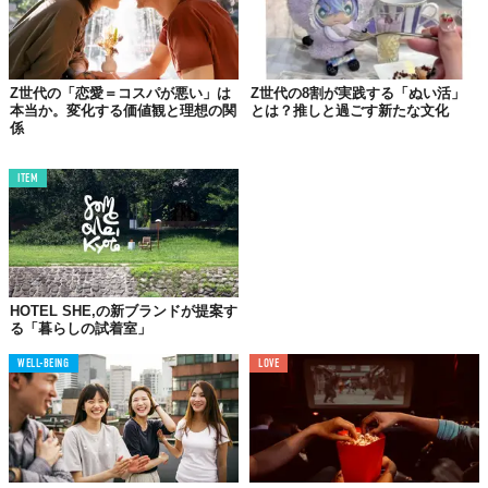
ュース・スムージー」や「エナジードリンク」、「ドライフルー
ツ」といった、ヘルシーかつトレンド感のあるものが他世代より
多く選ばれている。
さらに興味深いのは、おやつから得られる効果として「同僚との
Z世代の「恋愛＝コスパが悪い」は
Z世代の8割が実践する「ぬい活」
本当か。変化する価値観と理想の関
とは？推しと過ごす新たな文化
コミュニケーションが増える」（22.0%）という回答がX世代の約
係
1.9倍にのぼることだ。
そして、世代間コミュニケーションへの関心度では、Z世代の7割
ITEM
以上が「職場で世代間交流のきっかけを求める」と回答してお
り、おやつがその潤滑油としての役割を担うことへの期待がうか
がえる。
HOTEL SHE,の新ブランドが提案す
る「暮らしの試着室」
WELL-BEING
LOVE