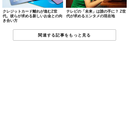
中心で、おやつ選びでは「手軽さ」「美味しさ」「量」といった
クレジットカード離れが進むZ世
テレビの「未来」は誰の手に？ Z世
基本的な品質を優先する。実際に食べるおやつも「チョコレー
代。彼らが求める新しいお金との向
代が求めるエンタメの現在地
ト」や「クッキー類」、「米菓」といった伝統的で落ち着いたも
き合い方
のが好まれる傾向にある。
Y世代は「コミュニケーション＆実用志向」とされ、X世代とZ世
関連する記事をもっと見る
代の中間的な特徴を持つ。おやつを食べる頻度はX世代より高
く、約4割が週3回以上。食べる理由はX世代同様に小腹満たしや
気分転換が主だが、「同僚とのコミュニケーション重視」という
回答も見られ、人との繋がりも意識している。おやつ選びでは手
軽さを最優先しつつ、「シェアしやすさ」も重視するバランス感
覚が特徴的だ。
オフィスにあったら嬉しいおやつの特徴については、三世代共通
で「手を汚さない」「個包装」といった利便性が挙げられた。
しかし、Z世代はこれらに加えて「環境に優しい商品」や「SNS
映えするおしゃれなもの」といった項目で他世代より高い数値を
示し、ここでも彼らの価値観が反映されている。