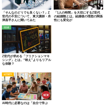
Z世代で、半数以上が週に3回以上オフィスでおやつを口にしてい
る。
「そんなのどうでも良くない？」Z
「1人の時間」を大切にするZ世代
彼らが間食をする理由は、「リフレッシュや気分転換のため」
世代の不安について、東大講師・舟
の結婚観とは。結婚後の理想の関係
（38.1%）や「小腹を満たすため」（37.3%）といった実用的な
津昌平さんに聞いてみた
性にも変化が
側面に加え、「健康維持や美容のため」（19.5%）という回答がX
ISSUE
世代の約4.1倍と突出しているのが特徴的だ。この結果は、Z世代
の健康やウェルビーイングへの関心の高さを示すものと言えるだ
ろう。
Z世代が求める「フリクションマキ
シング」とは。“映え”よりもリアル
な体験？
ACTIVITY
AI時代に必要なのは「自分で学ぶ
© 株式会社スナックミー