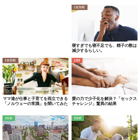
CULTURE
寝すぎでも寝不足でも、精子の数は
減少するらしい。
CULTURE
LOVE
ママ達が仕事と子育てを両立できる
愛の力で少子化を解決？「セックス
「ノルウェーの常識」を聞いてみた
チャレンジ」驚異の結果
ISSUE
ISSUE