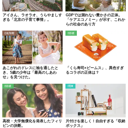
アイさん、ラオラオ、うらやましす
GDPでは測れない豊かさの正体。
ぎる「北京の子育て事情」。
「ケアエコノミー」が示す、これか
らの社会のあり方
CULTURE
ISSUE
あこがれのドレスに袖を通したと
「くら寿司×ビームス」、異色すぎ
き、5歳の少年は「最高のしあわ
るコラボの正体は？
せ」を見つけた。
ISSUE
ITEM
高校・大学無償化を発表したフィリ
片付けを楽しく！自由すぎる「収納
ピンの決断。
ボックス」