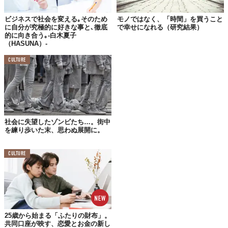
資」と見なされてしまうのです。
ビジネスで社会を変える｡そのため
モノではなく、「時間」を買うこと
に自分が究極的に好きな事と､徹底
で幸せになれる（研究結果）
的に向き合う｡-白木夏子
競争としてのペアレンティング
（HASUNA）-
現代の育児は、子どもを成功させるための「コンタクトスポー
CULTURE
ツ」と化しています。他者の成功が自分の子どものリソースを奪
うことに繋がる競争社会では、親は常に競争のプレッシャーに晒
されます。特に女性にとって、この終わりのない競争への参加は
キャリアや個人的な夢を犠牲にすることを意味し、それが多くの
人が親になることを躊躇する主因となっています。
社会に失望したゾンビたち…。街中
を練り歩いた末、思わぬ展開に。
ケアの私物化と経済的ペナルティ
CULTURE
資本主義では、個人の価値は「稼ぐ能力」と直結します。育児と
いうケア労働を私的領域に閉じ込め、労働市場での競争から親
（特に女性）を相対的に不利な立場に置くシステムは、出産を経
済的なハンディキャップに変えてしまいました。企業にとって最
も魅力的な従業員は、家族という「重荷」を持たない未婚の個人
である、という現実が少子化を加速させています。
25歳から始まる「ふたりの財布」。
共同口座が映す、恋愛とお金の新し