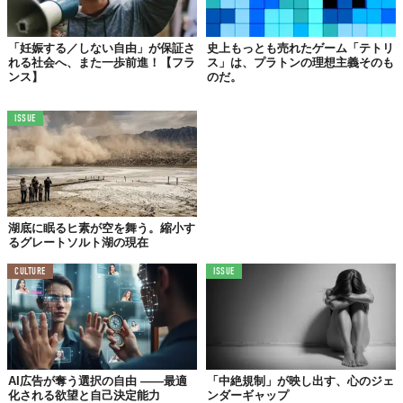
く、「育児を個人の責任に押し付ける文化的な前提」にあること
を示唆しています。今後、持続可能な社会を目指すならば、利己
的な利益追求を競うモデルから、育児の重責を社会全体でシェア
「妊娠する／しない自由」が保証さ
史上もっとも売れたゲーム「テトリ
れる社会へ、また一歩前進！【フラ
ス」は、プラトンの理想主義そのも
する仕組みへの根本的な転換が不可欠といえるでしょう。
ンス】
のだ。
Reference:
No Babies? Blame Capitalism.
画像: AIによる生成
ISSUE
TABI LABO
この世界は、もっと広いはずだ。
湖底に眠るヒ素が空を舞う。縮小す
るグレートソルト湖の現在
CULTURE
ISSUE
AI広告が奪う選択の自由 ――最適
「中絶規制」が映し出す、心のジェ
化される欲望と自己決定能力
ンダーギャップ