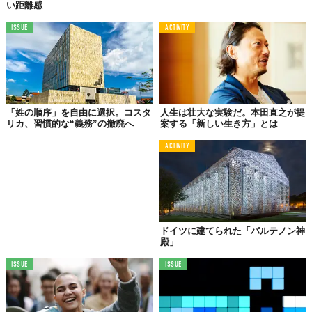
い距離感
社会全体で支える育児の重要性
ISSUE
ACTIVITY
社会主義的アプローチが示した「母親」の多面性
旧東ドイツの事例は、資本主義と異なる道を歩んだ「自然実験」
として極めて重要です。東ドイツでは、国家とコミュニティが育
「姓の順序」を自由に選択。コスタ
人生は壮大な実験だ。本田直之が提
リカ、習慣的な“義務”の撤廃へ
案する「新しい生き方」とは
児を社会化し、母親の役割を「全人格的なもの」ではなく、人生
の一側面に過ぎないものとして位置づけました。これにより、女
ACTIVITY
性は出産後もキャリアを継続でき、経済的に男性に依存する必要
がない環境が整えられていました。
「競争」から「協同」への転換
ドイツに建てられた「パルテノン神
かつての東ドイツでは、育児は親が一人で抱え込むものではな
殿」
く、祖父母、友人、職場、そして国家が一体となって支える「協
ISSUE
ISSUE
同の営み」でした。その結果、出産は個人の人生を破滅させる
「悲劇」ではなく、日常の一部として受け入れられていました。
この歴史は、少子化の本質的課題が「経済的支援の多寡」ではな