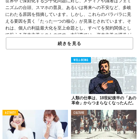
世界中で深刻化する少子化問題に対し、メディアや識者はフェミ
ニズムの台頭、スマホの普及、あるいは将来への不安など、多岐
にわたる原因を指摘しています。しかし、これらのバラバラに見
える要因を貫く「たった一つの核心」が見落とされています。そ
れは、個人の利益最大化を至上命題とし、すべてを契約関係とし
て捉える資本主義そのものです。本記事では、資本主義の構造が
いかに育児と矛盾し、旧東ドイツの歴史的実験が教えてくれる解
続きを見る
決の糸口を紐解きます。
WELL-BEING
資本主義がもたらす育児の「不合理性」
「契約社会」における育児のリスク
人類の仕事は、18世紀後半の「あの
資本主義経済は、自らの利益を追求する個人間の自由な契約によ
革命」からつまらなくなったんだ。
って成り立っています。このシステムにおいて、子どもを持つこ
とは、最低でも18年間にわたり莫大な時間と費用を捧げる「解約
ACTIVITY
CULTURE
不可能な契約」を結ぶことを意味します。常に変化し、保障の薄
い経済状況下で、将来の利益よりも大きなリスクと拘束を伴う育
児は、合理的な経済主体である個人にとって「割に合わない投