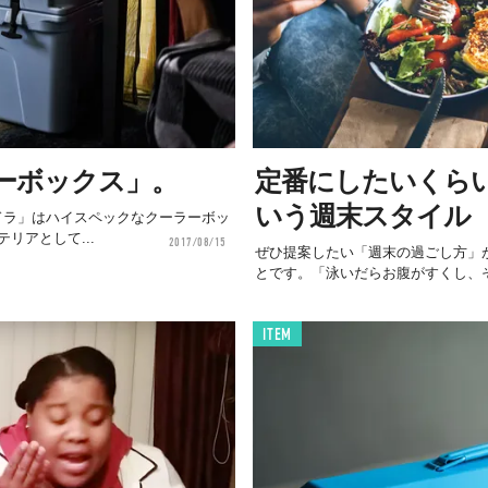
ーボックス」。
定番にしたいくら
いう週末スタイル
ンドラ」はハイスペックなクーラーボッ
リアとして...
2017/08/15
ぜひ提案したい「週末の過ごし方」
とです。「泳いだらお腹がすくし、そ
ITEM