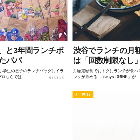
、と3年間ランチボ
渋谷でランチの月額
たパパ
は「回数制限なし
毎朝小学生の息子のランチバッグにイラ
月額定額制でおトクにランチが食べられ
ならでは...
ンクが飲める「always DRINK」が、
2017/01/27
ACTIVITY