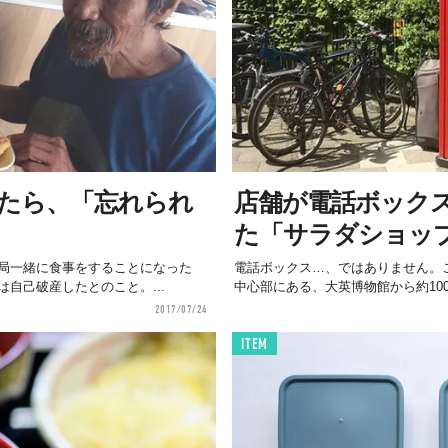
たら、「忘れられ
店舗が電話ボック
た「サラダショッ
局一緒に食事をすることになった
電話ボックス…、ではありません。
自己破産したとのこと。...
中心部にある、大英博物館から約100
2017/07/24
ITEM