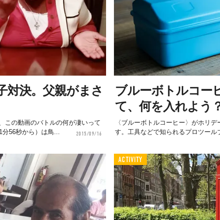
子対決。父親がまさ
ブルーボトルコー
て、何を入れよう
、この動画のバトルの何が凄いって
〈ブルーボトルコーヒー〉がホリデ
56秒から）は鳥...
す。工具などで知られるプロツールブラ
2015/09/16
ACTIVITY