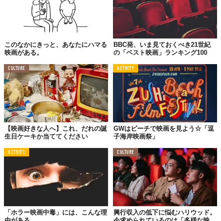
このなかにきっと、あなたにハマる
BBC発、いま見ておくべき21世紀
映画がある。
の「ベスト映画」ランキング100
CULTURE
ACTIVITY
【映画好きな人へ】これ、だれの誕
GWはビーチで映画を見よう☆「逗
生日ケーキか当ててください
子海岸映画祭」
ACTIVITY
CULTURE
「ホラー映画中毒」には、こんな理
興行収入の低下に悩むハリウッド。
由がある。
今求められているのは「多様な映