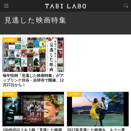
見逃した映画特集
ACTIVITY
毎年恒例「見逃した映画特集」がア
ップリンク渋谷・吉祥寺で開催、12
月27日から！
ACTIVITY
ACTIVITY
100作品以上を上映「見逃した映画
2017年見逃した映画を、もう一度