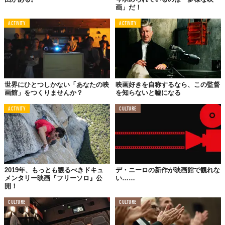
画」だ！
ACTIVITY
ACTIVITY
世界にひとつしかない「あなたの映
映画好きを自称するなら、この監督
画館」をつくりませんか？
を知らないと嘘になる
ACTIVITY
CULTURE
2019年、もっとも観るべきドキュ
デ・ニーロの新作が映画館で観れな
メンタリー映画『フリーソロ』公
い……
開！
CULTURE
CULTURE