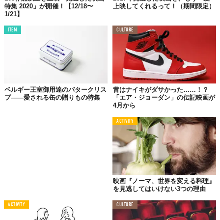
特集 2020」が開催！【12/18〜
上映してくれるって！（期間限定）
1/21】
ITEM
CULTURE
ベルギー王室御用達のバタークリス
昔はナイキがダサかった……！？
プ――愛される缶の贈りもの特集
「エア・ジョーダン」の伝記映画が
4月から
ACTIVITY
映画『ノーマ、世界を変える料理』
を見逃してはいけない3つの理由
ACTIVITY
CULTURE