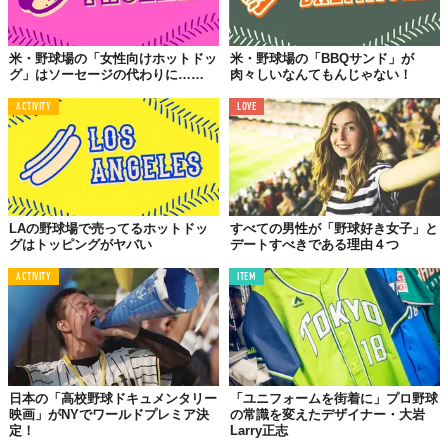
米・野球場の「女性向けホットドッ
米・野球場の「BBQサンド」が
グ」はソーセージの代わりに……
肉々しいなんてもんじゃない！
ACTIVITY
LOVE
LAの野球場で売ってるホットドッ
すべての男性が「野球好き女子」と
グはトッピングがヤバい
デートすべきである理由４つ
ACTIVITY
ITEM
日本の「高校野球ドキュメンタリー
「ユニフォームを街着に」プロ野球
映画」がNYでワールドプレミア決
の常識を変えたデザイナー・大岩
定！
Larry正志