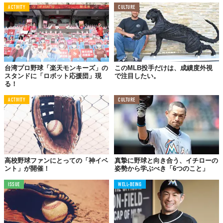
ACTIVITY
CULTURE
台湾プロ野球「楽天モンキーズ」の
このMLB投手だけは、成績度外視
スタンドに「ロボット応援団」現
で注目したい。
る！
ACTIVITY
CULTURE
高校野球ファンにとっての「神イベ
真摯に野球と向き合う、イチローの
ント」が開催！
姿勢から学ぶべき「6つのこと」
ISSUE
WELL-BEING