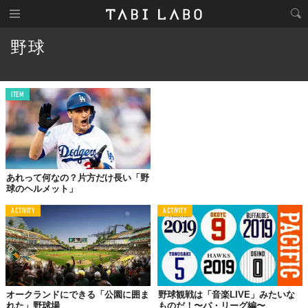
野球
ITEM
あれって何なの？片方だけ長い「野
球のヘルメット」
ACTIVITY
ACTIVITY
オークランドにできる「公園に囲ま
野球観戦は「音楽LIVE」みたいな
れた」野球場
ものだ！〜パ・リーグ編〜