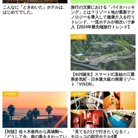
こんなに「ときめいた」ホテルは、
旅行の文脈における「バイオハッキ
はじめてでした。
ング」とは？リゾート地が最新テク
ノロジーを導入して健康介入を行う
トレンド、一流ホテルが相次いで参
入【2024年最先端旅行トレンド】
ACTIVITY
2階部分にはソファーが配備されたラウンジや、化粧室などがあり
ます。
【4/29誕生】スマートIC直結の三重
県多気町・日本最大級の商業リゾー
ト「VISON」
ACTIVITY
ACTIVITY
【対談】佐々木俊尚から高城剛へ
「見てるだけで行きたくなる！」
「どうして今、南の島をまわってい
モロッコの邸宅ホテル4選