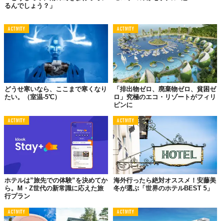
るんでしょう？」
ACTIVITY
ACTIVITY
そして3階部分は屋上テラスとなっています。夜になるとこのテラ
スから、満点の星空を見ることができるとか。
この海中ホテルは、部屋がたった一つなので、早めの予約が必
須。部屋はダブルベッドで、価格は1,500米ドル（約18万円）で
どうせ寒いなら、ここまで寒くなり
「排出物ゼロ、廃棄物ゼロ、貧困ゼ
す。
たい。（室温-5℃）
ロ」究極のエコ・リゾートがフィリ
恋人とロマンチックに過ごしたり一人静かに海を眺めたりと楽し
ピンに
み方は人それぞれ。興味のある方は
こちら
からドーゾ！
ACTIVITY
ACTIVITY
All photo by Photo by Jesper Anhede
Licensed material used with permission by
The Manta Resort
TABI LABO
ホテルは”旅先での体験”を決めてか
海外行ったら絶対オススメ！安藤美
この世界は、もっと広いはずだ。
ら。M・Z世代の新常識に応えた旅
冬が選ぶ「世界のホテルBEST 5」
行プラン
ACTIVITY
ACTIVITY