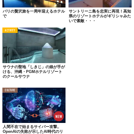
バリの贅沢旅を一周年迎えるホテル
サントリーニ島を忠実に再現！高知
で
県のリゾートホテルがギリシャみた
こちらが上空からその海中ホテルを見た画像。海岸からは約250
いで素敵・・・
メートル離れていて、まわりには海しかありません。
ACTIVITY
サウナの聖地「しきじ」の娘が手が
ける、沖縄・PGMホテルリゾート
のクールサウナ
CULTURE
3階建ての海中ホテルの1階にあたるのが、水深4メートルの寝
室。部屋からは泳ぐ魚を見ることができます。
人間不在で始まるサイバー攻撃。
OpenAIの失敗が示したAI時代のリ