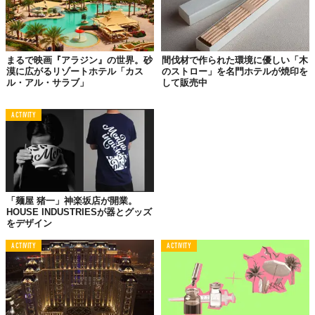
360度海に囲まれている部屋には、窓も多く海中生活を存分に楽
しめます。
まるで映画『アラジン』の世界。砂
間伐材で作られた環境に優しい「木
漠に広がるリゾートホテル「カス
のストロー」を名門ホテルが焼印を
ル・アル・サラブ」
して販売中
ACTIVITY
「麺屋 猪一」神楽坂店が開業。
HOUSE INDUSTRIESが器とグッズ
をデザイン
ACTIVITY
ACTIVITY
夜に窓から見える景色も神秘的。