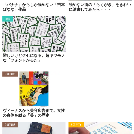
答えが導き出せない人のために、最後に正解を用意しておきまし
「バナナ」からしか読めない「吉本
読めない街の「らくがき」をきれい
ばなな」作品
に清書してみたら・・・
た。でも、その前にいったいコレはなんなんだ！？
ITEM
日本人だけが
カタカナで読みたくなる
英語フォント
難しいけどクセになる。超キワモノ
な「フォントかるた」
CULTURE
ヴィーナスから美容広告まで。女性
の身体を縛る「美」の歴史
これは、「
Electrohamonix
」というカタカナをベースにデザイン
CULTURE
ACTIVITY
された英語フォントです。カタカナを知らない外国人からすれ