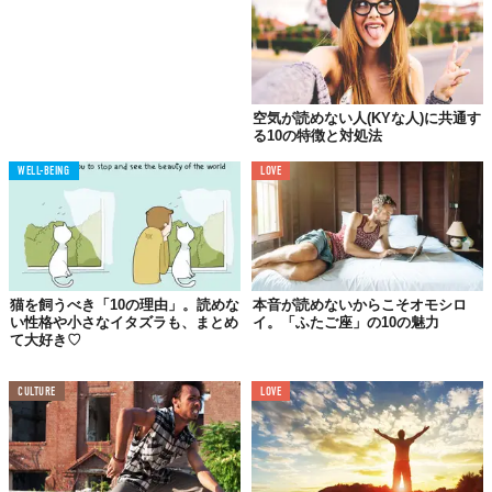
空気が読めない人(KYな人)に共通す
る10の特徴と対処法
WELL-BEING
LOVE
猫を飼うべき「10の理由」。読めな
本音が読めないからこそオモシロ
い性格や小さなイタズラも、まとめ
イ。「ふたご座」の10の魅力
て大好き♡
CULTURE
LOVE