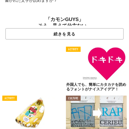
書かれた文字が読めますか？
「カモンGUYS」
そう、見えて仕方ない…
続きを見る
ACTIVITY
pic.twitter.com/xa3GdqUdSu
— XYZ (@XYZ4096) 
2015, 10月 7
外国人でも、簡単にカタカナを読め
るフォントがナイスアイデア！
「カモン」や「コムカナ」とか「ヤモムワ」に見えて仕方ない
ACTIVITY
CULTURE
人。おめでとう、生粋の日本人と言わせていただきます。
よくあるクイズのように逆さにしたり、鏡に映したりする必要は
まったくありません。だって、いまスマホを握っている、そのま
まの角度で読めなきゃいけない文字だから。本当はね。