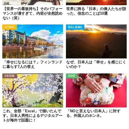
【世界一の看板持ち】そのパフォー
世界に誇る「日本」の偉人たちが語
マンスが凄すぎて、内容が全然読め
った、信念のことば10選
ない（笑）
ACTIVITY
WELL-BEING
「幸せになるには？」フィンランド
なぜ、日本人は「幸せ」を感じにく
に暮らす7人の答え
いのか？
CULTURE
ISSUE
これ、全部「Excel」で描いたんで
「NOと言えない日本人」に対す
す。日本人男性によるデジタルアー
る、外国人のホンネ。
トが海外で話題に！