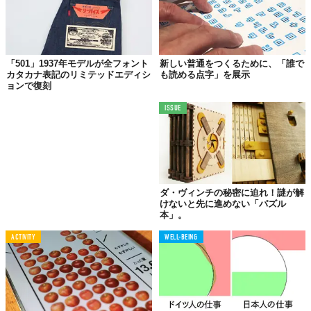
ば、多少の読みにくさはあれど、すんなりアルファベットが入っ
てくる。
ところが、日本人が見るとカタカナが邪魔して、ついつい、全文
をカタカナに置き換えたくなってしまうというギミック。ちなみ
「501」1937年モデルが全フォント
新しい普通をつくるために、「誰で
カタカナ表記のリミテッドエディシ
も読める点字」を展示
に上の画像の配列は「mfamo」となります。
ョンで復刻
たとえば「A」を表すのはカタカナの「
ム
」。「P」は「
ア
」で表
ISSUE
記します。「L」はなんとなく似ている「
レ
」、「E」に最も近い
カタカナは「
モ
」。これをつなげると、あら不思議。「
ムアアレ
モ
」が意味を成すではありませんか！そう「APPLE」です。
hey guys
ダ・ヴィンチの秘密に迫れ！謎が解
けないと先に進めない「パズル
can't you read
本」。
this sentence?
ACTIVITY
WELL-BEING
hey guys can't you read this sent
ence? why can't? cause you are ja
panese.（なあ、この文字が読めないのか
い？なんで読めないと思う？それはキミがに