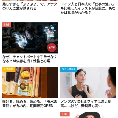
ほんじんだからさ！）
難しすぎる「ぷよぷよ」で、アナタ
ドイツ人と日本人の「仕事の違い」
のりんご愛が試される
を比較したイラストが話題に。あな
たは意味がわかる？
ところで、このフリーフォント「
Electrohamonix
」のダウンロー
ドページには、さらに難易度の高い長文があなたの挑戦を待って
LOVE
いる！
Reference：
Electrohamonix
Licensed material used with permission by
XYZ
なぜ、チャットボットを手放せなく
TABI LABO
なる？AI依存を招く性格と心理
この世界は、もっと広いはずだ。
ACTIVITY
WELL-BEING
嗅げる、読める、深める。「香水図
メンズのVIOセルフケアは満足度
書館」が丸の内に期間限定OPEN
高……けど、難易度も高い
LOVE