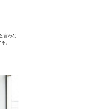
と言わな
する。