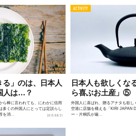
ACTIVITY
きる」のは、日本人
日本人も欲しくな
国人は…？
ら喜ぶお土産」⑤
から棒に言われても、にわかに信用
外国人に喜ばれ、贈るアナタも欲し
は多くの外国人にとっては定説らし
空港に店舗を構える「KIRI JAPAN 
を消...
ー・片桐氏が厳...
2015/08/21