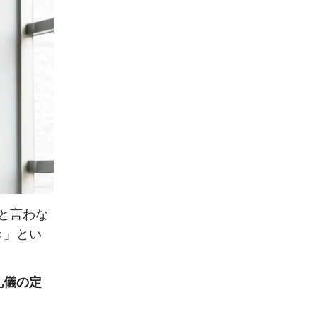
と言わな
き」とい
礼儀の定