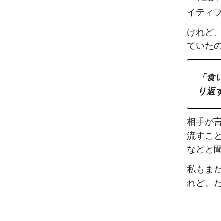
イティ
けれど
ていた
「食
り返
相手が
流すことはせ
などと
私もま
れど、