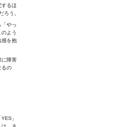
配するほ
だろう。
ら「やっ
このよう
信感を抱
際に障害
なるの
YES」
人は、ネ