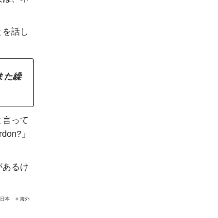
とを話し
また繰
と言って
rdon?」
があるけ
日本
#
海外