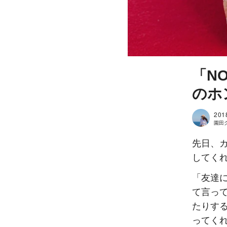
「N
のホ
201
園田ク
先日、
してく
「友達
て言っ
たりす
ってく