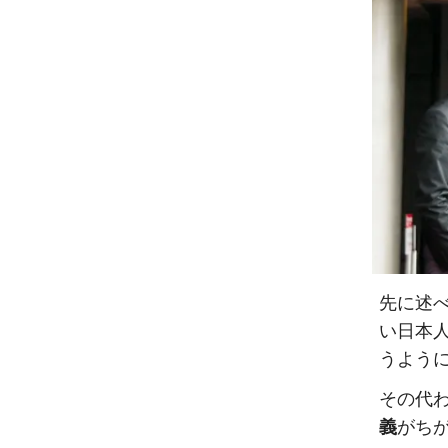
先に述
い日本
うよう
その代
義
がち