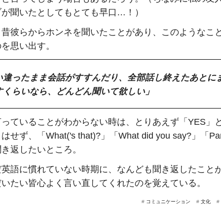
ブが聞いたとしてもとても早口…！）
、昔彼らからホンネを聞いたことがあり、このようなこ
のを思い出す。
い違ったまま会話がすすんだり、全部話し終えたあとに
すくらいなら、どんどん聞いて欲しい」
言っていることがわからない時は、とりあえず「YES」
ず、「What('s that)?」「What did you say?」「Pa
聞き返したいところ。
だ英語に慣れていない時期に、なんども聞き返したこと
だいたい皆心よく言い直してくれたのを覚えている。
#
コミュニケーション
#
文化
#