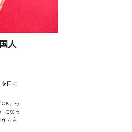
国人
とを口に
OK』っ
』になっ
初から言