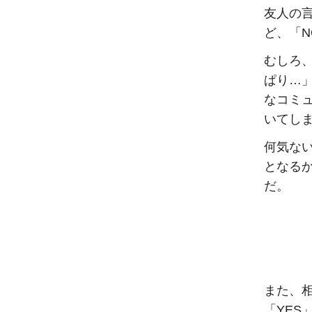
友人の
ど、「
むしろ
ぱり…
なコミ
いてし
何気な
となる
だ。
また、
「YE