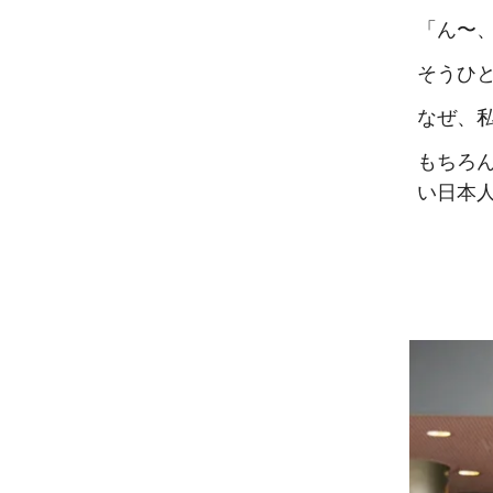
「ん〜
そうひ
なぜ、
もちろ
い日本