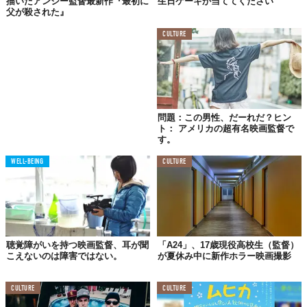
描いたアンジー監督最新作『最初に
生日ケーキか当ててください
に明日死んでも構わない、幸せだと言っているのですけれ
父が殺された』
ど、私はそれを受け入れられない。いつまでたっても自分は
子供なのだと思います。
CULTURE
久志
ご両親とはよく話をされるのですか。また、ご両親は
紀里谷さんの仕事についてどうおっしゃっているのですか？
紀里谷
特に母親はよく東京に来るし、電話もしています。
問題：この男性、だーれだ？ヒン
父は仕事の話しかできないので仕事の話をし、母とはたわい
ト： アメリカの超有名映画監督で
のない話をしますね。両親とはなるべく時間を作ろうと思っ
す。
ています。
WELL-BEING
CULTURE
父は映画のことを理解していないので、モーガン・フリーマ
ン主演のハリウッド映画を作ったと言ってもあまりピンとき
ていないようです。それよりはテレビに出る方がわかりやす
いようで、喜びます。母は理解していますけれど。両親は、
私が小さい頃から、会社を継がなくていい、好きなことをや
聴覚障がいを持つ映画監督、耳が聞
「A24」、17歳現役高校生（監督）
れと言ってくれていました。
こえないのは障害ではない。
が夏休み中に新作ホラー映画撮影
CULTURE
CULTURE
見守られ、信用されていた