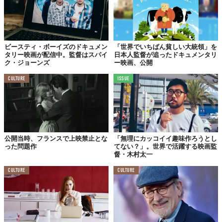
子ども時代
久志
紀里谷さんは家業とは違う、写真とアートの世界に飛
び込んだわけですが、そういった教育を施されたのですか？
ビースティ・ボーイズのドキュメン
「世界でいちばん貧しい大統領」を
紀里谷
うちは放任主義なので、強制されてやったことは何
タリー映画が配信中。監督はスパイ
日本人監督が追ったドキュメンタリ
ク・ジョーンズ
ー映画、公開
一つないんです。もちろん礼儀作法とか、約束を守ることな
どは非常に厳しかったのですが、勉強などに関しては特に何
CULTURE
ISSUE
も言われませんでした。ただ応援はしてくれましたよ。15歳
でアメリカに行きたいと言ったときには応援してサポートし
てくれましたし。
15歳で親元を離れるときに父に言われたのは、「信用するし
かない」ということ。今と違ってSkypeもないし国際電話も
公開当時、フランスで上映禁止とな
「無理にカッコイイ趣味作ろうとし
高い時代です。「手の届かない場所にいるのだから、お前の
った問題作
てない？」。世界で活躍する映画監
督・木村太一
ことを信じるしかないし、もう何も言えない」と言われまし
た。干渉されたことはまずありません。
CULTURE
CULTURE
久志
温かく見守られていた感じでしょうか。喧嘩などはし
ましたか。