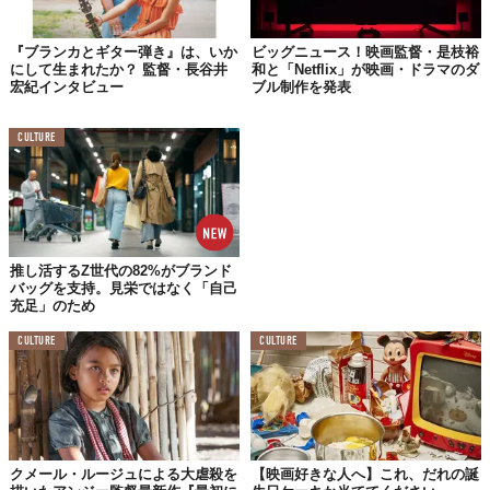
久志
ご両親だけが、亡くなったら悲しいと思うのですね。
『ブランカとギター弾き』は、いか
ビッグニュース！映画監督・是枝裕
紀里谷
例えば、「明日、あなたは映画が撮れなくなりま
にして生まれたか？ 監督・長谷井
和と「Netflix」が映画・ドラマのダ
宏紀インタビュー
ブル制作を発表
す」「明日、あなたは死にます」と言われても、私は何の拒
否感もなく受け入れられると思います、ただ、「明日両親が
死にます」と言われたら、猛烈な拒否感あります。まだ自分
CULTURE
でもよくわかっていないのですが、どこかでまだ両親を必要
としているのでしょうね。いろいろなものを手放してきて、
執着も無くしてきたつもりですが、両親には唯一囚われてい
て、二人なしには自分自身を保てないのだと思います。友人
に対しては自分と同じ感覚で、死も受け入れられるのです
推し活するZ世代の82%がブランド
が。
バッグを支持。見栄ではなく「自己
充足」のため
久志
ご友人は自分と同じように見ているから、「死」も肯
CULTURE
CULTURE
定できるけれど、ご両親に対しては自分と同じに見られない
ということでしょうか。
紀里谷
そうですね。たぶん、両親に対してだけは執着が捨
てきれていないのでしょう。両親、特に父は大企業の社長を
やっていますが、何事にも執着がないんです。両親は、本当
クメール・ルージュによる大虐殺を
【映画好きな人へ】これ、だれの誕