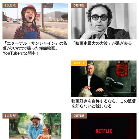
ーに就任。同社退職後、ソーシャルアントレプレナーとし
て九州宮崎県でソーシャルビジネスに従事。2013年より
CULTURE
CULTURE
東京に拠点を移し、2014年2月22日にTABI LABOをロン
チ。TABI LABOは月間900万以上の読者に読まれるメディ
アに成長。
唯一、執着があるのは両親
『エターナル・サンシャイン』の監
「映画史最大の大波」が過ぎ去る
督がスマホで撮った短編映画。
YouTubeで公開中！
久志
前回までは、紀里谷さんのストイックな面と根底にあ
る思想に触れました。執着をすべて捨てきったように感じる
ACTIVITY
紀里谷さんにとって、大切なもの、大切な人はいないのでし
ょうか。
紀里谷
大切な人は、両親ですね。こういうと、友人は大切
ではないのかと思われるかもしれませんが、もちろん友人は
映画好きを自称するなら、この監督
大切です。ただ、例えば友人が死んだとしても、私はそれほ
を知らないと嘘になる
ど悲しくないんです。私は「死」を案外肯定してしまってい
るので、それに対して悲痛な思いはありません。自分が死ん
CULTURE
CULTURE
でも悲しくないのと同じです。ただ、その感覚を親にはまだ
持てていないんですよ。