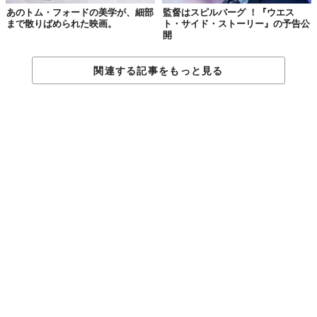
紀里谷
非常に恵まれていたと思います。もちろん喧嘩はし
あのトム・フォードの美学が、細部
監督はスピルバーグ ！『ウエス
ました。殴り合いはないですが、両親ともに口論になったこ
まで散りばめられた映画。
ト・サイド・ストーリー』の予告公
とは何度もあります。ただ、それは根源的なことではないで
開
すね。
関連する記事をもっと見る
愛があるから
執着するわけではない
久志
ぼくが興味深いと思ったのは紀里谷さんの口から「執
着」という言葉が出たことです。愛があるから執着するので
しょうか。
紀里谷
いや、それは真逆のことだと思います。父母に執着
しているから愛がないのか、と言われるとそうではないので
すが。仏教もキリストも、「すべての苦しみは執着にある」
と言っています。何かを所有してしまうと、それを失うのが
怖くなるんですよね。だから執着を無くしたいのだけれど、
両親を手放すのは、圧倒的に怖い。愛情を十分に表現しきれ
ていないという恐れがあるのかもしれない。そういう意味で
は、友人には十分に伝えているという自信があるのだと思い