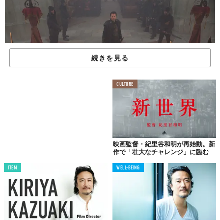
続きを見る
CULTURE
映画監督・紀里谷和明が再始動。新
『CASSHERN』『GOEMON』の紀里谷和明監督が完成させた5年
作で「壮大なチャレンジ」に臨む
ぶりの新作映画『
ラスト・ナイツ
』が、本日11月14日（土）に公
ITEM
WELL-BEING
開となった。
「すべての問題の根底には“恐怖”がある」と語る紀里谷氏。死を
も肯定し、達観しているように見えるが、失いたくないものはな
いのか。
また、映画を撮り続ける理由とは？
TABI LABO代表の久志尚太郎が、前回に引き続き話を聞いた。