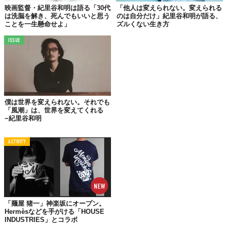
映画監督・紀里谷和明は語る「30代
「他人は変えられない。変えられる
は洗脳を解き、死んでもいいと思う
のは自分だけ」紀里谷和明が語る、
<<前回はこちら>>
ことを一生懸命せよ」
ズルくない生き方
ISSUE
紀里谷 和明
1968年熊本県生まれ。83年15歳で渡米、マサチューセッ
ツ州ケンブリッジ高校卒業後、パーソンズ大学にて環境デ
ザインを学ぶ。94年写真家としてニューヨークを拠点に活
動を開始。数々のアーティストのジャケット撮影やミュー
ジックビデオ、CMの制作を手がける。2004年、映画
『CASSHERN』で監督デビュー。2009年には映画
『GOEMON』を発表。著書に小説『トラとカラスと絢子
僕は世界を変えられない。それでも
の夢』（幻冬舎）がある。2014年4月よりメルマガ
「風潮」は、世界を変えてくれる
「PASSENGER」発行。最新作のハリウッド映画『ラス
−紀里谷和明
ト・ナイツ』は2015年11月14日（土）より全国公開。
公式メディア：
http://passenger.co.jp/
ACTIVITY
久志 尚太郎
TABI LABO CEO
中学卒業後、単身渡米。16歳で高校を卒業後、起業。911
テロを経験し、アメリカ大陸放浪後日本に帰国。帰国後は
外資系金融企業や米軍基地のITプロジェクトにエンジニア
として参画。19歳でDELL株式会社に入社後、20歳で法人
「麺屋 猪一」神楽坂にオープン。
営業部のトップセールスマンに。21歳から23歳までの2年
Hermèsなどを手がける「HOUSE
間は同社を退職し、世界25カ国のクリエイティブコミュニ
INDUSTRIES」とコラボ
ティをまわる。復職後、25歳で最年少ビジネスマネージャ