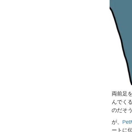
両前足
んでく
のだそ
が、
Pet
ートに