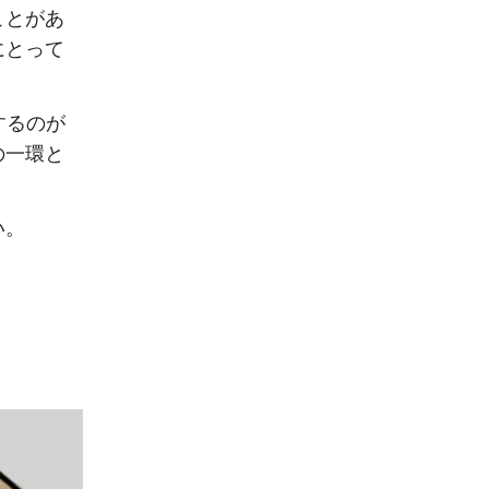
ことがあ
にとって
するのが
の一環と
い。