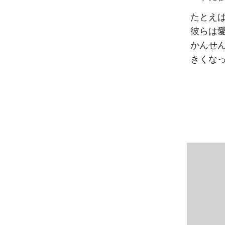
たとえ
彼らは
かんせ
きくな