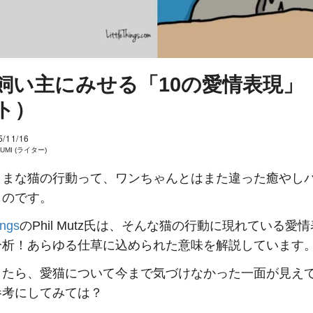
飼い主にみせる「10の愛情表現」
ト）
5/11/16
SUMI (ライター)
ままな猫の行動って、ワンちゃんとはまた違った癒やし
ものです。
ings
のPhil Mutz氏は、そんな猫の行動に現れている愛
分析！あらゆる仕草に込められた意味を解説しています
したら、愛猫について今まで気づけなかった一面が見え
参考にしてみては？