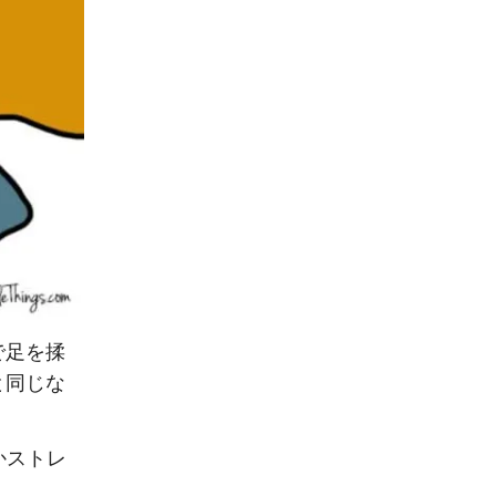
で足を揉
と同じな
かストレ