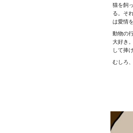
猫を飼
る。そ
は愛情
動物の
大好き
して捧
むしろ