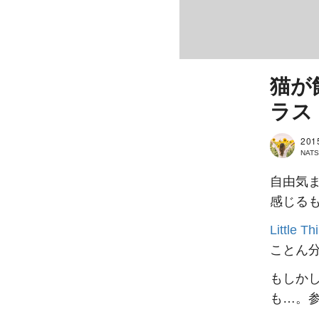
猫が
ラス
201
NAT
自由気
感じる
Little Th
ことん
もしか
も…。