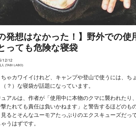
の発想はなかった！】野外での使
とっても危険な寝袋
5/12/12
 (TABI LABO)
くちゃカワイイけれど、キャンプや登山で使うには、ち
り（？）な寝袋が話題になっています。
ジュアルは、作者が「使用中に本物のクマに襲われたり
で撃たれても責任は負いかねます」と警告するほどのも
目見るとそんなユーモアたっぷりのエクスキューズだっ
ちゃうはずです。