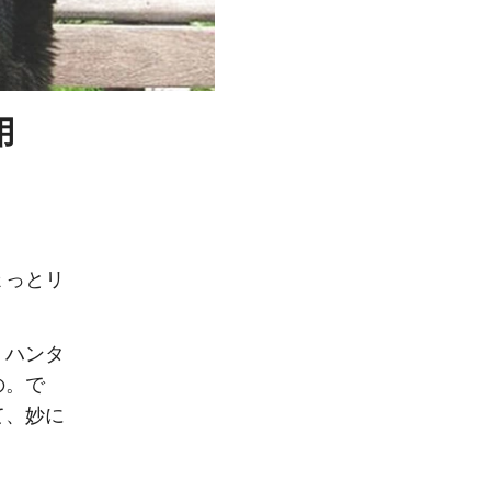
用
ょっとリ
、ハンタ
の。で
て、妙に