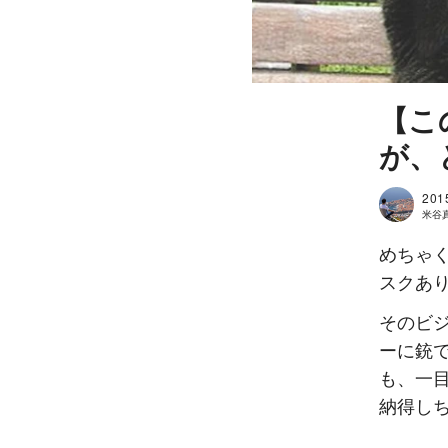
【こ
が、
201
米谷真人
めちゃ
スクあ
そのビ
ーに銃
も、一
納得し