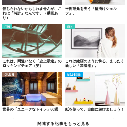
信じられないかもしれませんが、こ
平衡感覚を失う「壁掛けシェル
れは「時計」なんです。（動画あ
フ」。
り）
ITEM
ITEM
ブロックをまとめれば小さな鍋敷きに、
間隔を広げれば大きな鍋敷きに。
こちらのページ
から購入可能。個人的には、ドライフラワーを飾
れる「虫喰いのボール」も気になりました。
これは、間違いなく「史上最速」の
これは絵画のように飾る、まったく
Licensed material used with permission by
RetRe
,
(Instagram)
,
尾山製材
ロッキングチェア（笑）
新しい「加湿器」。
CULTURE
WELL-BEING
TABI LABO
この世界は、もっと広いはずだ。
世界の「ユニークなトイレ」60選
紙を使って、自由に遊びましょう！
関連する記事をもっと見る