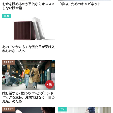
お金を貯めるのが目的ならオススメ
「学ぶ」ためのキャビネット
しない貯金箱
富山県にある尾山製材がデザイナーの山崎義樹さんとともに立ち
上げた、
虫喰いのナラ材を使ったブランド〈RetRe〉。
ITEM
昔から、穴があいた虫喰い材は「使いものにならない」という考
えから、山に放置されていました。利用されることがあっても、
その多くは元の木の形状がわからないオガクズとして。
製材を生業としている者として、木が無駄になってしまう状況を
あの「いかにも」な見た目が受け入
見過ごすことができず、「どうにかしてこの現状を変えることは
れられない人へ
できないだろうか」という思いから生まれたのがRetReだったの
です。
CULTURE
推し活するZ世代の82%がブランド
バッグを支持。見栄ではなく「自己
充足」のため
CULTURE
ITEM