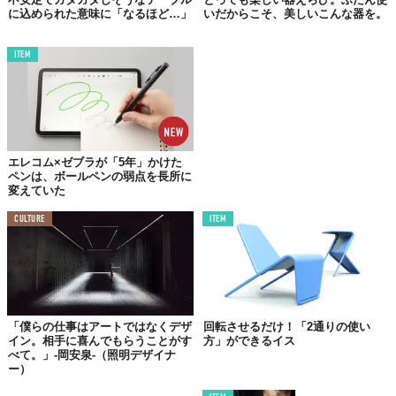
筒状の花器は、なかにガラス管が付属しているので、生花を生けることもできます。
に込められた意味に「なるほど…」
いだからこそ、美しいこんな器を。
黒い模様は、木が朽ちて土にかえっていく過程で出る菌の
影響に
よるもの。
丸太を仕入れてからすぐに加工するのではなく、
一度
ITEM
木を寝かせることでこの美しい模様が生まれます。面白い表情が
出るまで、1、2年も待つのだというから驚きです。
虫喰い材での制作について、尾山製材の代表である尾山嘉彦さん
はこのように話しています。
エレコム×ゼブラが「5年」かけた
ペンは、ボールペンの弱点を長所に
変えていた
「いまだにどれくらい寝かせればよいのか判断を付けるの
はとても難しい。自分でも"この時代に、2年も寝かせてて
CULTURE
ITEM
どうするの"とも思います。でも、そうしないと面白い表情
に出会えないのです。この時代だからこそ、誰もしないこ
とを見出すために粘っているのかもしれません」
「僕らの仕事はアートではなくデザ
回転させるだけ！「2通りの使い
イン。相手に喜んでもらうことがす
方」ができるイス
べて。」-岡安泉-（照明デザイナ
ー）