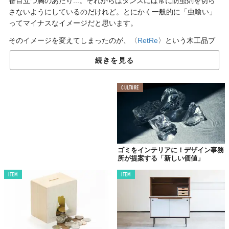
番目立つ胸のあたり...。それからはタンスには常に防虫剤を切ら
さないようにしているのだけれど。とにかく一般的に「虫喰い」
ってマイナスなイメージだと思います。
そのイメージを変えてしまったのが、〈
RetRe
〉という木工品ブ
ランドです。
続きを見る
「虫喰い」もデザインとして楽しむ！
CULTURE
ゴミをインテリアに！デザイン事務
所が提案する「新しい価値」
ITEM
ITEM