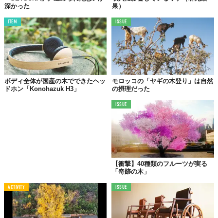
深かった
果）
ITEM
ISSUE
ボディ全体が国産の木でできたヘッ
モロッコの「ヤギの木登り」は自然
ドホン「Konohazuk H3」
の摂理だった
ISSUE
【衝撃】40種類のフルーツが実る
「奇跡の木」
ACTIVITY
ISSUE