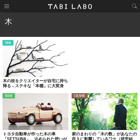
木
ITEM
木の枝をクリエイターが自宅に持ち
帰る→ステキな「本棚」に大変身
ISSUE
CULTURE
トヨタ自動車が作った木の車
家のまわりの「木の数」があなたの
「SETSUNA」。込められた想いが
収入に影響しているワケ（研究結