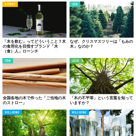
ACTIVITY
ITEM
「木を飲む」ってどういうこと？木
なぜ、クリスマスツリーは「もみの
の食用化を目指すブランド「木
木」なのか？
（食）人」ローンチ
ITEM
ISSUE
全国各地の木で作った「ご当地の木
「木の不平等」という言葉を知って
のストロー」
いますか？
WELL-BEING
WELL-BEING