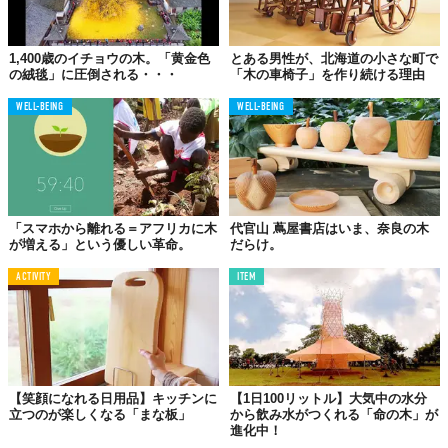
1,400歳のイチョウの木。「黄金色
とある男性が、北海道の小さな町で
の絨毯」に圧倒される・・・
「木の車椅子」を作り続ける理由
WELL-BEING
WELL-BEING
「スマホから離れる＝アフリカに木
代官山 蔦屋書店はいま、奈良の木
が増える」という優しい革命。
だらけ。
ACTIVITY
ITEM
【笑顔になれる日用品】キッチンに
【1日100リットル】大気中の水分
立つのが楽しくなる「まな板」
から飲み水がつくれる「命の木」が
進化中！