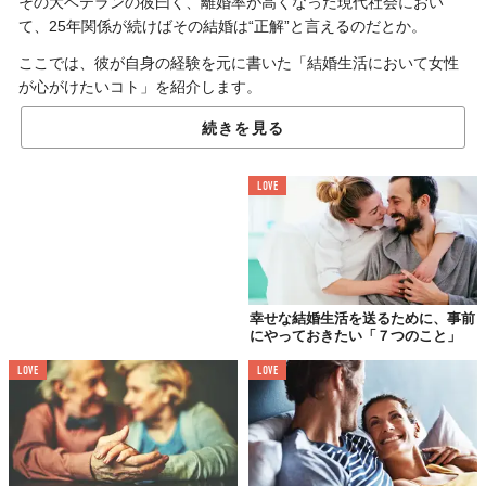
その大ベテランの彼曰く、離婚率が高くなった現代社会におい
て、25年関係が続けばその結婚は“正解”と言えるのだとか。
ここでは、彼が自身の経験を元に書いた「結婚生活において女性
が心がけたいコト」を紹介します。
続きを見る
01.
たとえお世辞だったとしても
LOVE
外見を褒めてあげる
幸せな結婚生活を送るために、事前
にやっておきたい「７つのこと」
LOVE
LOVE