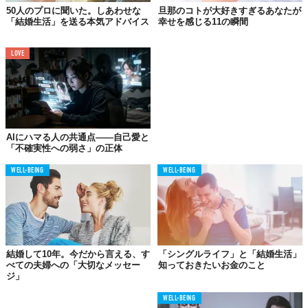
す。言いたいことがある時は、すぐ口に出すのではなく一度飲み
50人のプロに聞いた。しあわせな
旦那のコトが大好きすぎるあなたが
込んでください。それでも言わなきゃ気が済まない！というので
「結婚生活」を送る本気アドバイス
幸せを感じる11の瞬間
あれば、伝えてOK。
LOVE
04.
戦わない、すぐに謝る！
良好な関係を続けるためにベストな方法は、お互いの怒りのボー
ダーラインを知っておくことです。とはいえ、そこまで完璧なカ
AIにハマる人の共通点——自己愛と
「不確実性への弱さ」の正体
ップルはいませんから、時にはポロッとパートナーの逆鱗に触れ
る言動をしてしまうことも。そういう時はすぐに謝りましょう。
WELL-BEING
WELL-BEING
翌日に持ち越さないようにしましょう。お互いモヤモヤを抱えた
まま次の日を迎えるのは気持ち悪いですからね。
05.
結婚して10年。今だから言える、す
「シングルライフ」と「結婚生活」
セックスしたければ
べての夫婦への「大切なメッセー
知っておきたいお金のこと
迷わずに誘う！
ジ」
WELL-BEING