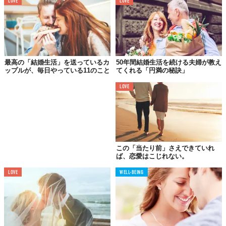
LOVE
LOVE
03.
いちいち文句を言わない
最高の「結婚生活」を送っているカ
50年間結婚生活を続ける夫婦が教え
ップルが、毎日やっている11のこと
てくれる「円満の秘訣」
LOVE
この「当たり前」さえできていれ
ば、恋愛はこじれない。
LOVE
WELL-BEING
ずっと一緒にいれば、文句のひとつやふたつ言いたくなるのは当
たり前。ですが、それが日常的であればこちらも疲れてしまいま