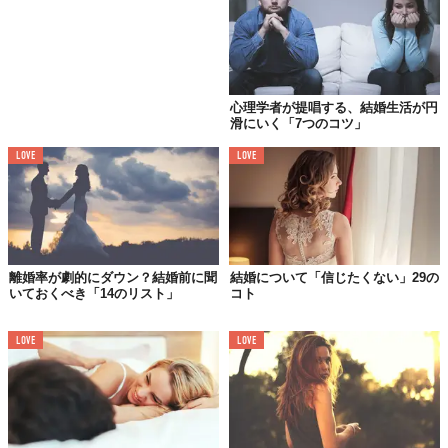
心理学者が提唱する、結婚生活が円
滑にいく「7つのコツ」
LOVE
LOVE
離婚率が劇的にダウン？結婚前に聞
結婚について「信じたくない」29の
セックスをしたくなったら、ためらわずにパートナーを誘いまし
いておくべき「14のリスト」
コト
ょう。きっと喜んでくれるはずです（疲れているときは別）。
ま
た、あなたが「気持ちいい！」と感じるポイントをきちんと伝え
LOVE
LOVE
てあげてください。そして、パートナーにも聞いてみましょう。
お互いにとって気持ちの良いセックスはここから始まります。
06.