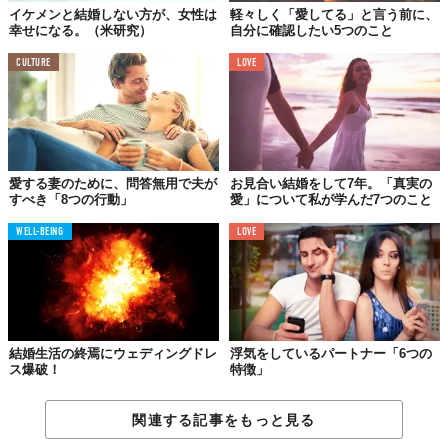
一人の時間を大切にできれば
イケメンと結婚しない方が、女性は
軽々しく「愛してる」と言う前に、
一緒にいるのが倍楽しい
幸せになる。（米研究）
自分に確認したい5つのこと
平日は仕事で一緒にいる時間が少ない分、休日は2人で、もしくは
CULTURE
LOVE
家族で過ごすもの。というのが一般的な考えかもしれません。け
れど、たまには一人でお出かけしてみては？エステや美容院で自
分のケアをする、カフェでお茶をするなど、ほんの数時間の外出
もアリ。自分を見つめ直す時間が確保できれば、お互いに依存し
ない、良好な関係を続くことでしょう。
愛する妻のために、問答無用で夫が
お見合い結婚をして7年。「真実の
すべき「8つの行動」
愛」について私が学んだ7つのこと
WELL-BEING
LOVE
07.
どんな時も、パートナーの
一番のファンでいること
結婚生活の終焉にウェディングドレ
浮気をしているパートナー「6つの
ス爆破！
特徴」
関連する記事をもっと見る