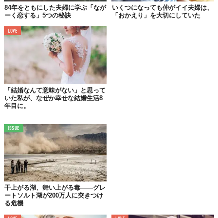
84年をともにした夫婦に学ぶ「なが
いくつになっても仲がイイ夫婦は、
ーく恋する」5つの秘訣
「おかえり」を大切にしていた
LOVE
女性は褒められるとキレイになる、とよく言いますが、それは男
性も同じ。「その洋服、似合ってるね」「今日もカッコいいね」
など、褒めれば褒めるほど“いい男”へと進化していくことでしょ
う。
ジムに通ったり、食生活に気をつけるなど、生活習慣も改善
されるかも！？
「結婚なんて意味がない」と思って
いた私が、なぜか幸せな結婚生活8
年目に。
02.
魔法の言葉を
ISSUE
「もっと上にいけるはず」
言うまでもなく、自己肯定感が強い人は何事もポジティブに捉え
られます。そういう人はチャレンジ精神が旺盛。向上心も強く、
「もっと仕事で成果を出したい」「出世したい」など、上を目指
します。
干上がる湖、舞い上がる毒——グレ
パートナーから日常的に「あなたはもっと上にいけるはず」など
ートソルト湖が200万人に突きつけ
期待の言葉をかけてもらうのは、自己肯定感を高めるのに効果
る危機
的。