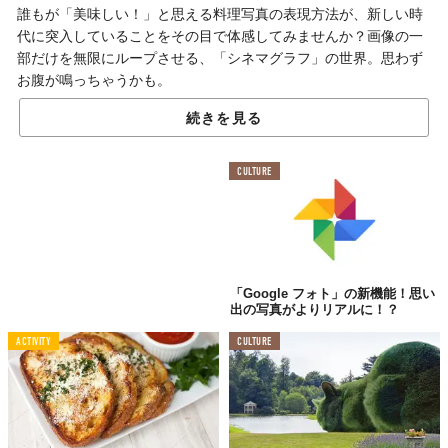
誰もが「美味しい！」と思える料理写真の表現方法が、新しい時
代に突入していることをその目で体感してみませんか？画像の一
部だけを無限にループさせる、「シネマグラフ」の世界。思わず
お腹が鳴っちゃうかも。
続きを見る
シズル感たっぷりの
おいしい“動く”写真
CULTURE
「Google フォト」の新機能！思い
出の写真がよりリアルに！？
ACTIVITY
CULTURE