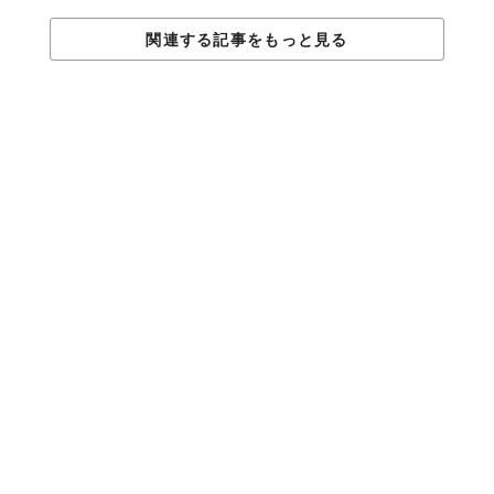
関連する記事をもっと見る
砂糖を加えてよく混ぜ合わせる。どうです、このリアルな手の動
き。
パンに卵をたっぷり染み込ませる。このしたたる感じがよく再現