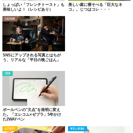
しょっぱい「フレンチトースト」も
美しい庭に寝そべる「巨大なネ
美味しいよ！（レシピあり）
コ」。じつはコレ・・・
CULTURE
SNSにアップされる写真とはちが
う、リアルな「平日の晩ごはん」
ITEM
ふっくら重ねたパンケーキの上から、たっぷりかけたメープルシ
ロップがぽたぽたとしたたり落ちる。まるで目の前に本物の料理
ボールペンの"欠点"を発明に変え
た。「エレコム×ゼブラ」5年かけ
があるかのような錯覚に陥りませんか？
た2WAYペン
静止画のなかの一部だけが永遠と動く、この不思議な画像。アニ
ACTIVITY
WELL-BEING
メーションやgif画像はこれまでにもありましたが、一部分だけに