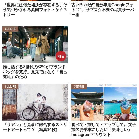
「世界には似た場所が存在する」そ
古いPixelが“自分専用Googleフォ
う気づかされる異国フォト・ケミス
ト”に。サブスク不要の写真サーバ
トリー
ー術
CULTURE
推し活するZ世代の82%がブランド
バッグを支持。見栄ではなく「自己
充足」のため
もともとは、ニューヨークで活躍するフォトグラファーらが2011
CULTURE
CULTURE
年ごろより、ファッションフォトの幅を広げるテクニックのひと
つとして、洋服の裾や髪の毛を風になびかせる技法としたのがオ
リジナルと言われています。
このシネマグラフを料理撮影に用いたのがロシア人フォトユニッ
「リアル」と見事に融合するストリ
食べて・旅して・アップして。女子
ト「Kitchen Ghost」のふたり（Daria Khoroshavina氏とOlga
ートアートって？（写真14枚）
旅のお手本にしたい「美味しい」
Kolesnikova氏）。一皿の料理ができあがるまでの調理の工程が分
Instagramアカウント
かりやすい！シネマグラフを使えば、レシピに目を通す必要さえ