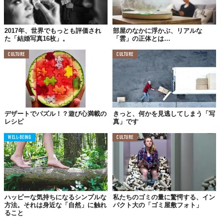
2017年、世界でもっとも評価され
部屋のなかに浮かぶ、リアルな
た「結婚写真16枚」。
「雲」の正体とは…
CULTURE
CULTURE
デザートでパズル！？遊び心満載の
きっと、何かを見逃してしまう「写
レシピ
真」です
WELL-BEING
CULTURE
まずは、ボールに卵を割りいれて、
ハッピーな気持ちになるシンプルな
私たちのゴミの量に驚愕する、イン
方法。それは身近な「自然」に触れ
パクト大の「ゴミ屋敷フォト」
ること