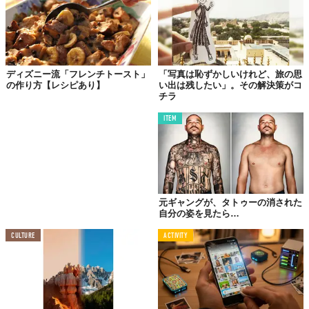
動きを与える斬新な技法。これがシネマグラフです。
思わず手がのびる
ディズニー流「フレンチトースト」
「写真は恥ずかしいけれど、旅の思
注ぎたての泡立ち
の作り方【レシピあり】
い出は残したい」。その解決策がコ
チラ
ITEM
元ギャングが、タトゥーの消された
自分の姿を見たら…
CULTURE
ACTIVITY