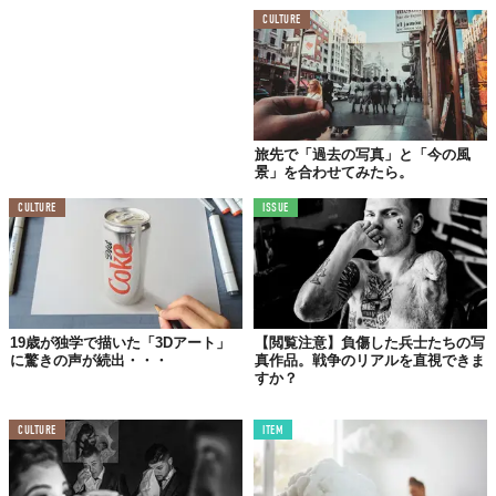
CULTURE
なくなるかも！？
視覚で体感する
フレンチトーストの作り方
旅先で「過去の写真」と「今の風
景」を合わせてみたら。
CULTURE
ISSUE
19歳が独学で描いた「3Dアート」
【閲覧注意】負傷した兵士たちの写
に驚きの声が続出・・・
真作品。戦争のリアルを直視できま
すか？
CULTURE
ITEM
たとえば、シネマトグラフを用いた「フレンチトースト」の作り
方を見てみましょう。目の前で実際に誰かに作ってもらっている
ような新鮮な感覚。