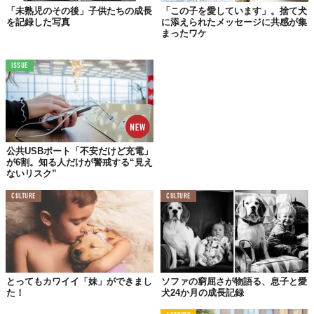
「未熟児のその後」子供たちの成長
「この子を愛しています」。捨て犬
を記録した写真
に添えられたメッセージに共感が集
まったワケ
ISSUE
たくましく成犬となったペガサス。
公共USBポート「不安だけど充電」
しょっちゅう病気にかかり、アレルギーが躰に出たり、くしゃみ
が6割。知る人だけが警戒する“見え
が止まらなくなってはDaveさんに連れられて動物病院を回る
ないリスク”
日々。いまではかかりつけの獣医さんが7人もいるんだそう。
CULTURE
CULTURE
それでも、たとえどんなに手がかかろうとペガサスへの愛をこう
言葉に代えるDaveさん。
「彼女があと、どのくらい一緒に生き続けてくれるか。僕
とってもカワイイ「妹」ができまし
ソファの窮屈さが物語る、息子と愛
には分からない…。だけど、いま僕らは本当にハッピーな
た！
犬24か月の成長記録
時間を過ごしているよ」。