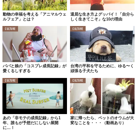
動物の幸福を考える「アニマルウェ
退屈な生き方よグッバイ！「自分ら
ルフェア」とは？
しく生きてこそ」な10の理由
CULTURE
CULTURE
パパと娘の「コスプレ成長記録」が
台湾の平和を守るために、ゆる〜く
愛くるしすぎる
頑張る子犬たち
CULTURE
CULTURE
あの「非モテの成長記録」から1
家に帰ったら、ペットのオウムが大
年、誰もが予想だにしない展開
変なことを・・・（動画あり）
に…！