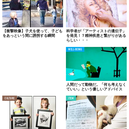
これは、南アフリカ在住の映像プロデューサー、Dave Meinertさ
んの愛犬「ペガサス」の成長記録です。彼の文章に登場する“バッ
【衝撃映像】子犬を使って、子ども
科学者が「アーティストの遺伝子」
クヤードブリーダー”とは、しっかりした交配や繁殖の知識を持た
をあっという間に誘拐する瞬間
を発見！？精神疾患と繋がりがある
らしい・・・
ず、利益目的で繁殖を行うブリーダーを意味する言葉。ペガサス
は言うならば、その犠牲として生まれてきた犬でした。
WELL-BEING
わずか90秒ほどにまとめられた動画ですが、まるでショートムー
ビーのように深く心に残る時間を与えてくれるでしょう。ルーム
ランナーの上を歩くペガサスの姿に、あなたは何を感じるでしょ
うか？
人間だって動物だ。「何も考えなく
ていい」という優しいアドバイス
今日も、
CULTURE
ITEM
一緒にいることの
しあわせ