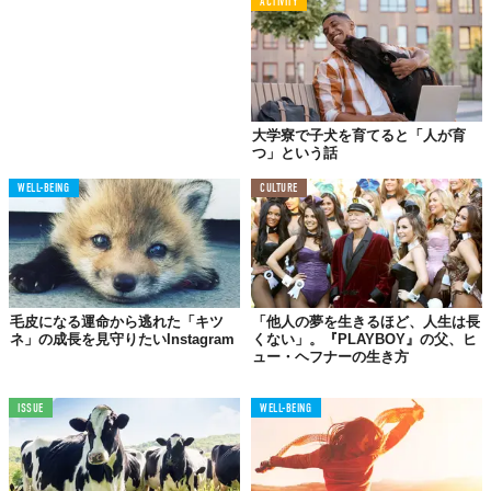
ACTIVITY
Licensed material used with permission by
Dave Meinert
TABI LABO
この世界は、もっと広いはずだ。
大学寮で子犬を育てると「人が育
つ」という話
WELL-BEING
CULTURE
毛皮になる運命から逃れた「キツ
「他人の夢を生きるほど、人生は長
ネ」の成長を見守りたいInstagram
くない」。『PLAYBOY』の父、ヒ
ュー・ヘフナーの生き方
ISSUE
WELL-BEING