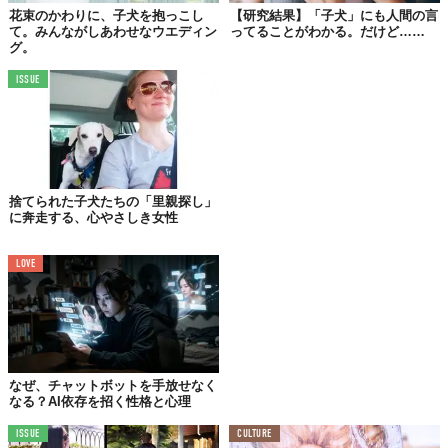
遺伝子疾患により色素を持たず生まれてきたグレートデー
花束のかわりに、子犬を抱っこし
【研究結果】「子犬」にも人間の言
ンです。“バックヤードブリーダー”の元から救出されまし
て。みんながしあわせなウエディン
ってることがわかる。だけど……
グ。
た。一緒に生まれてきた兄弟のほんどは、躰に奇形が出た
り、出生後間もなく死んでしまい、この子も『そう長くは
ISSUE
生きられないかもしれない。たとえ生き延びたとしても、
目が見えなかったり、耳が聞こえない障害が出るかもしれ
ない』と僕は、そう聞かされていました。
それでも、僕は子犬を引き取り、いつまで生き続けてくれ
るか分からない彼女との時間を、毎日ビデオに撮って、別
捨てられた子犬たちの「里親探し」
れの日まで記録していくことに決めたのです」
。
に奔走する、心やさしき女性
LOVE
なぜ、チャットボットを手放せなく
なる？AI依存を招く性格と心理
ISSUE
CULTURE