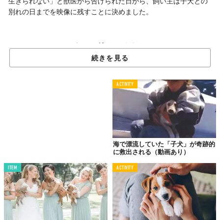
生きられない」と獣医から告げられた日から、飼い主は子犬との
別れの日までを映像に残すことに決めました。
いつまで一緒にいられるか…
映像で記録する愛犬との日々
続きを見る
ACTIVITY
海で漂流していた「子犬」が奇跡的
に救出される（動画あり）
ITEM
ACTIVITY
「彼女の名前はペガサス。