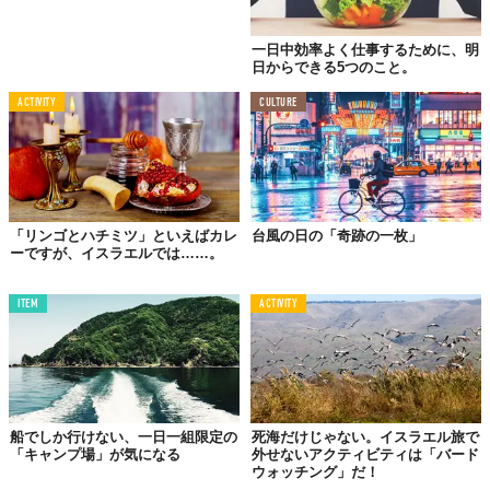
一日中効率よく仕事するために、明
日からできる5つのこと。
ACTIVITY
CULTURE
「リンゴとハチミツ」といえばカレ
台風の日の「奇跡の一枚」
ーですが、イスラエルでは……。
ITEM
ACTIVITY
船でしか行けない、一日一組限定の
死海だけじゃない。イスラエル旅で
「キャンプ場」が気になる
外せないアクティビティは「バード
ウォッチング」だ！