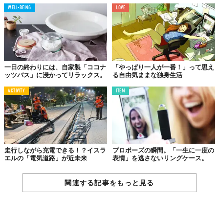
WELL-BEING
LOVE
一日の終わりには、自家製「ココナ
「やっぱり一人が一番！」って思え
ッツバス」に浸かってリラックス。
る自由気ままな独身生活
ACTIVITY
ITEM
走行しながら充電できる！？イスラ
プロポーズの瞬間。「一生に一度の
エルの「電気道路」が近未来
表情」を逃さないリングケース。
関連する記事をもっと見る