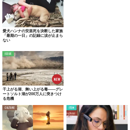
愛犬ハンナの安楽死を決断した家族
「最期の一日」の記録に涙が止まら
ない
ISSUE
干上がる湖、舞い上がる毒——グレ
ートソルト湖が200万人に突きつけ
る危機
CULTURE
ITEM