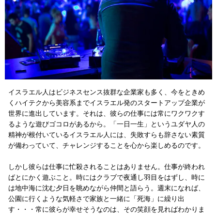
イスラエル人はビジネスセンス抜群な企業家も多く、今をときめ
くハイテクから美容系までイスラエル発のスタートアップ企業が
世界に進出しています。それは、彼らの仕事には常にワクワクす
るような遊びゴコロがあるから。「一日一生」というユダヤ人の
精神が根付いているイスラエル人には、失敗すらも辞さない素質
が備わっていて、チャレンジすることを心から楽しめるのです。
しかし彼らは仕事に忙殺されることはありません。
仕事が終われ
ばとにかく遊ぶこと。時にはクラブで夜通し羽目をはずし、時に
は
地中海に沈む夕日を眺めながら仲間と語らう。週末になれば、
公園に行くような気軽さで家族と一緒に「死海」に繰り出
す・・・常に彼らが幸せそうなのは、その笑顔を見ればわかりま