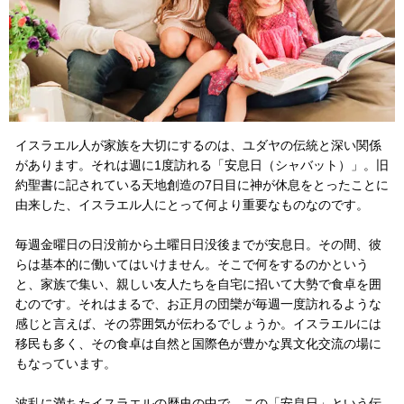
イスラエル人が家族を大切にするのは、ユダヤの伝統と深い関係
があります。それは週に1度訪れる「安息日（シャバット）
」。
旧
約聖書に記されている天地創造の7日目に神が休息をとったことに
由来した、イスラエル人にとって何より重要なものなのです。
毎週
金曜日の日没前から土曜日日没後までが安息日。その間、彼
らは基本的に働いてはいけません。そこで何をするのかという
と、家族で集い、親しい友人たちを自宅に招いて大勢で食卓を囲
むのです。それはまるで、お正月の団欒が毎週一度訪れるような
感じと言えば、その雰囲気が伝わるでしょうか。イスラエルには
移民も多く、その食卓は自然と国際色が豊かな異文化交流の場
に
もなっています。
波乱に満ちたイスラエルの歴史の中で、この「安息日」という伝