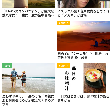
「KAWSのコンパニオン」が巨大な
イスラエル発！音声案内をしてくれ
熱気球に！一生に一度の空中冒険へ
る「メガネ」が登場
ACTIVITY
初めての "女一人旅" で、世界中の
宗教を巡る-松井鈴果
ISSUE
ACTIVITY
思わずドキっ。一生のうち「両親に
一日のはじまりは、お味噌汁のある
あと何回会えるか」教えてくれるア
食卓から
プリ