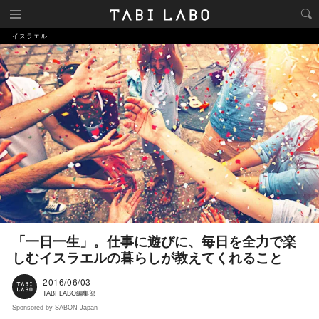
イスラエル
「一日一生」。仕事に遊びに、毎日を全力で楽
しむイスラエルの暮らしが教えてくれること
2016/06/03
TABI LABO編集部
Sponsored by SABON Japan