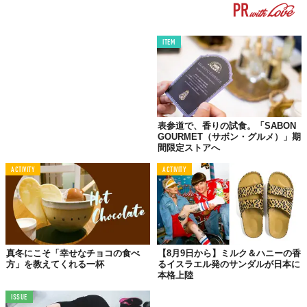
ITEM
表参道で、香りの試食。「SABON
GOURMET（サボン・グルメ）」期
間限定ストアへ
ACTIVITY
ACTIVITY
真冬にこそ「幸せなチョコの食べ
【8月9日から】ミルク＆ハニーの香
方」を教えてくれる一杯
るイスラエル発のサンダルが日本に
本格上陸
ISSUE