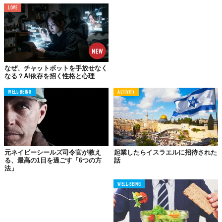
LOVE
なぜ、チャットボットを手放せなく
なる？AI依存を招く性格と心理
WELL-BEING
ACTIVITY
元ネイビーシールズ司令官が教え
起業したらイスラエルに招待された
る、最高の1日を過ごす「6つの方
話
法」
WELL-BEING