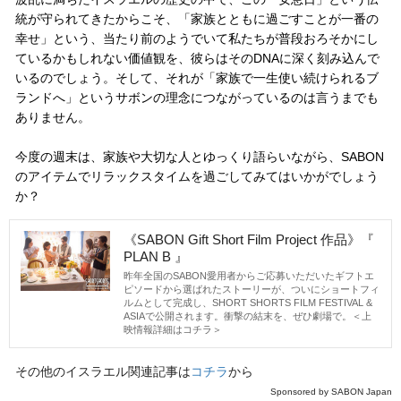
統が守られてきたからこそ、「家族とともに過ごすことが一番の
幸せ」という、当たり前のようでいて私たちが普段おろそかにし
ているかもしれない価値観を、彼らはそのDNAに深く刻み込んで
いるのでしょう。そして、それが「家族で一生使い続けられるブ
ランドへ」というサボンの理念につながっているのは言うまでも
ありません。
今度の週末は、家族や大切な人とゆっくり語らいながら、SABON
のアイテムでリラックスタイムを過ごしてみてはいかがでしょう
か？
《SABON Gift Short Film Project 作品》『
PLAN B 』
昨年全国の
SABON
愛用者からご応募いただいたギフトエ
ピソードから選ばれたストーリーが、ついにショートフィ
ルムとして完成し、
SHORT SHORTS FILM FESTIVAL &
ASIA
で公開されます。衝撃の結末を、ぜひ劇場で。＜
上
映情報詳細はコチラ
＞
その他のイスラエル関連記事は
コチラ
から
Sponsored by
SABON Japan