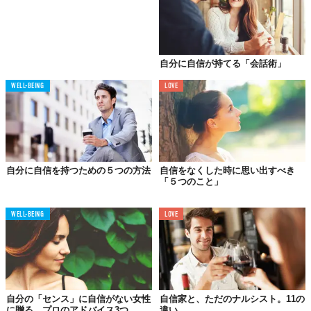
助けを求めるのは弱さのサイン。知識、スキル、経験の不足を意
味する。多くの人がこう感じています。自分に不信感を抱いてい
自分に自信が持てる「会話術」
るときは、なおのこと。そして、もっとも辛いのは、実際よりも
自信がなさそうに周囲から見られることです。
WELL-BEING
LOVE
ところが、真実はまったくその逆。つまり、自信のある人には、
自分の弱さを認めるだけの器量と余裕がある。現に彼らはしばし
ば助けを求めます。なぜなら、助けが必要な自分を認める余裕が
あり、求めることで大きな敬意を伝わることを知っているから。
「力を貸してくれる？」それは、相手の知見や判断力を熟知し、
自分に自信を持つための５つの方法
自信をなくした時に思い出すべき
そこに敬意を払っている証拠でもあります。
「５つのこと」
必要なときには助けを求めること。すると、あなたは必要とする
WELL-BEING
LOVE
アシストを得るだけでなく、より堂々とした人物にも見られるは
ず。これは、双方にメリットのある行動なのだから。
04．
自分の失敗を笑い話にする
自分の「センス」に自信がない女性
自信家と、ただのナルシスト。11の
に贈る、プロのアドバイス3つ
違い