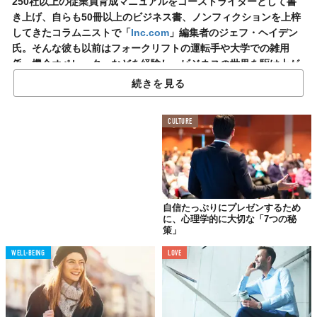
250社以上の従業員育成マニュアルをゴーストライターとして書
き上げ、自らも50冊以上のビジネス書、ノンフィクションを上梓
してきたコラムニストで「
Inc.com
」編集者のジェフ・ヘイデン
氏。そんな彼も以前はフォークリフトの運転手や大学での雑用
係、機会オペレーターなどを経験し、ビジネスの世界を駆け上が
っていったひとり。
続きを見る
その彼が紹介するのが、たとえ自信がないときでも堂々と、それ
があるように見せるためのテクニック。なんでも、インバウンド
CULTURE
マーケティングで日本でもおなじみの「HubSpot」社、共同創業
者ダーメッシュ・シャアが提唱する方法論だそうで、自信が湧い
てこないときの次善の策がこれだとか。逆説的なアイデアもあっ
て、意外にオモシロい。
自信たっぷりにプレゼンするため
に、心理学的に大切な「7つの秘
策」
01.
話すよりも
WELL-BEING
LOVE
「聞く時間」を長く