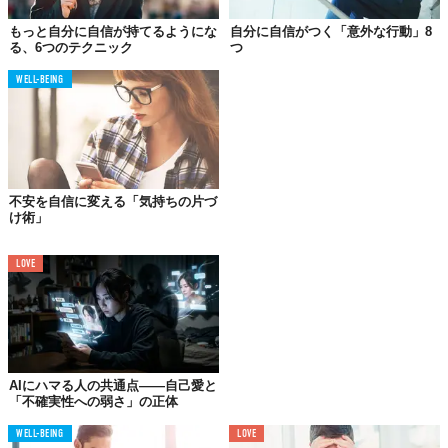
もっと自分に自信が持てるようにな
自分に自信がつく「意外な行動」8
る、6つのテクニック
つ
WELL-BEING
不安を自信に変える「気持ちの片づ
け術」
口数が多くなるのは、不安な気持ちを覆い隠そうとしているか
LOVE
ら。心配事や不安を抱えているとき、人間はすぐに言葉で沈黙を
埋めようとします。しかし、本当に自信のある人ほど、口数は少
なく控えめなもの。
堂々と見せたいのなら、内省や熟考を必要とするフリーアンサー
AIにハマる人の共通点——自己愛と
式の質問で尋ねてみること。彼らがしていることや、それをどう
「不確実性への弱さ」の正体
行っているかを質問するのです。あなたが本当に緊張していて、
何を言うべきか分からないときは、他人にアドバイスを求めたっ
WELL-BEING
LOVE