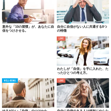
ていい。この質問が暗に意味するのは、あなたが話し相手や彼ら
の意見を大切にしている、という点です。(そうでなければ、そも
そも彼らに質問なんてしないでしょ？）
本当に自信のある人は多くの情報を手にしており、そのことを自
覚しているもの。もっと多くのことを知りたいと望むからこそ、
意外な「10の習慣」が、あなたに自
自分に自信がない人に共通する8つ
信をつけさせる。
の特徴
他者の声に耳を傾けることができるのです。だから、「話すので
はなく聞く」。本物の会話に慣れるにつれて、自分の中に確固た
LOVE
る信念が生まれていることに気づくでしょう。
02.
周りの人を主役に
わたしが「自信」を手に入れた、た
ったひとつの考え方。
もしも、仕事の大半を成し遂げたり、大きな障害を乗り越えた
り、息の合わない人々を素晴らしいチームに変えた経験があるな
WELL-BEING
LOVE
らば、きっと称賛を独占できる人物です。ではそれを追い求め
ず、周りの人たちに光を当て続けることができますか？
自分に自信があれば、他者からの称賛に一喜一憂することもあり
ません。達成をしっかりと自覚できれば、栄光に目がくらむ必要
がないとも言えます。一歩身を引き、あなたの達成を周りの人と
ゆるがない「自信」のつけかた。
自分に自信のある人は絶対にやらな