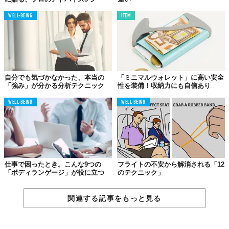
作為や不誠実さを生み出すのが「不安」、誠意や正直さを育むの
WELL-BEING
ITEM
が「自信」です。自分の非を認めることができる人は、失敗さえ
他人と共有し、自分の経験が教訓として語られることを恥だなん
て考えません。失敗を笑い話にできるのです。
心にゆとりがあれば、あなただって悪く見られることを厭わない
でしょう？変に気取らず、誠実な人間でいれば、周囲からバカに
自分でも気づかなかった、本当の
「ミニマルウォレット」に高い安全
されないことを、あなた自身がよく分かっているはずです。
「強み」が分かる分析テクニック
性を装備！収納力にも自信あり
自分の印象を実際よりも上げようなんて思わないこと。完璧に振
WELL-BEING
WELL-BEING
舞おうとするより、その逆を行くべきなのです。つまりは“人間ら
しく”振る舞うこと。うわべだけ取りつくろったところで、本物の
自信は生まれません。それは、“ありのまま”に基づくものだか
ら。
仕事で困ったとき。こんな9つの
フライトの不安から解消される「12
「ボディランゲージ」が役に立つ
のテクニック」
05．
こまめな運動で
関連する記事をもっと見る
ネガティブ物質を除去