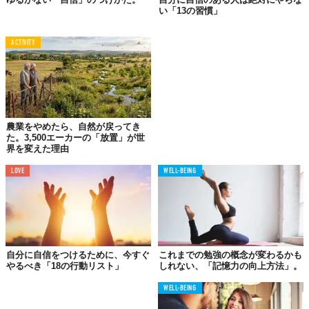
い「13の習慣」
ともに喜ぶことが必要なのです。一歩下がって、周りを輝かせる
役目に回ること。これがあなたの内なる強さの秘訣であり、周囲
の人々も同時に自信を得るのに役立ちます。
ACTIVITY
03.
自分の弱さを認める
農業をやめたら、自然が戻ってき
た。3,500エーカーの「放置」が世
界を変えた理由
LOVE
WELL-BEING
自分に自信をつけるために、今すぐ
これまでの勉強の概念が変わるかも
やるべき「18の行動リスト」
しれない、「記憶力の向上方法」。
WELL-BEING