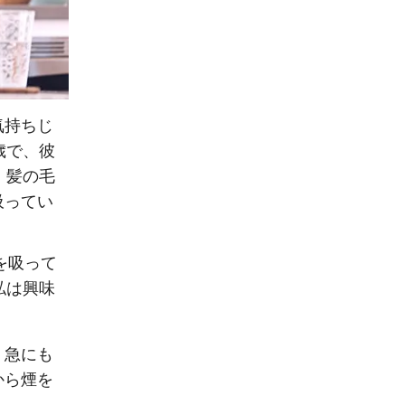
気持ちじ
歳で、彼
、髪の毛
吸ってい
を吸って
私は興味
、急にも
から煙を