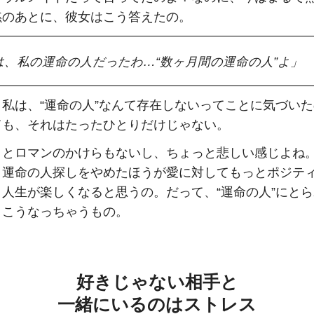
黙のあとに、彼女はこう答えたの。
は、私の運命の人だったわ…“数ヶ月間の運命の人”よ」
き私は、“運命の人”なんて存在しないってことに気づい
ても、それはたったひとりだけじゃない。
うとロマンのかけらもないし、ちょっと悲しい感じよね
、運命の人探しをやめたほうが愛に対してもっとポジテ
、人生が楽しくなると思うの。だって、“運命の人”にと
、こうなっちゃうもの。
好きじゃない相手と
一緒にいるのはストレス