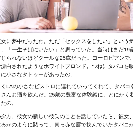
彼女に夢中だったわ。ただ「セックスをしたい」という
て、「一生そばにいたい」と思っていた。当時はまだ19
信じられないほどクールな25歳だった。ヨーロピアンで
で漂白されたようなホワイトブロンド。つねにタバコを
中に小さなタトゥーがあったの。
よくLAの小さなビストロに連れていってくれて、タバコ
くさんお酒を飲んだ。25歳の豊富な体験談に、とにかく
ったの。
の夕方、彼女の新しい彼氏のことを話していたら、彼女
ぶるかのように黙って、真っ赤な唇で挟んでいたタバコ