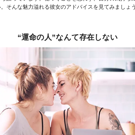
い。そんな魅力溢れる彼女のアドバイスを見てみましょ
“運命の人”なんて存在しない