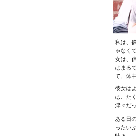
私は、
ゃなく
女は、
はまる
て、体
彼女は
は、た
津々だ
ある日
ったい
吐き、