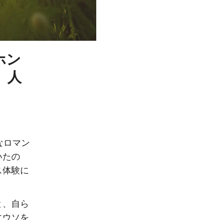
ホン
、人
なロマン
いたの
ス体験に
と、自ら
にウソを