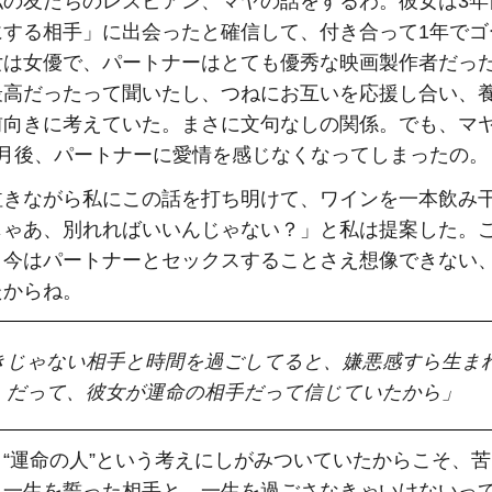
私の友だちのレズビアン、マヤの話をするわ。彼女は3年
にする相手」に出会ったと確信して、付き合って1年でゴ
女は女優で、パートナーはとても優秀な映画製作者だっ
最高だったって聞いたし、つねにお互いを応援し合い、
前向きに考えていた。まさに文句なしの関係。でも、マ
ヶ月後、パートナーに愛情を感じなくなってしまったの。
泣きながら私にこの話を打ち明けて、ワインを一本飲み
じゃあ、別れればいいんじゃない？」と私は提案した。
、今はパートナーとセックスすることさえ想像できない
たからね。
きじゃない相手と時間を過ごしてると、嫌悪感すら生ま
。だって、彼女が運命の相手だって信じていたから」
、“運命の人”という考えにしがみついていたからこそ、
。一生を誓った相手と、一生を過ごさなきゃいけないっ