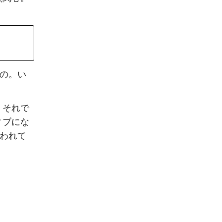
たの。い
。それで
ィブにな
らわれて