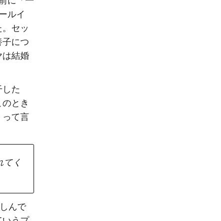
前に「一
ールイ
た。セッ
養子につ
ヤは結婚
干した
このとき
、って言
れてく
苦しんで
ていうプ