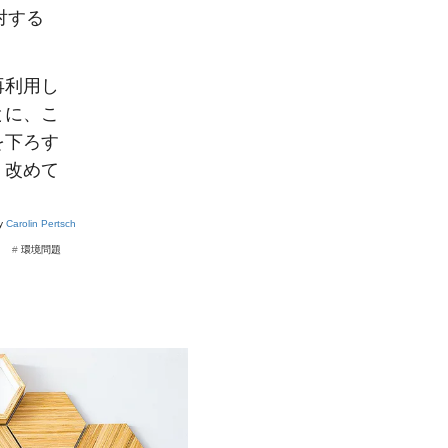
対する
再利用し
とに、こ
を下ろす
、改めて
by
Carolin Pertsch
#
環境問題