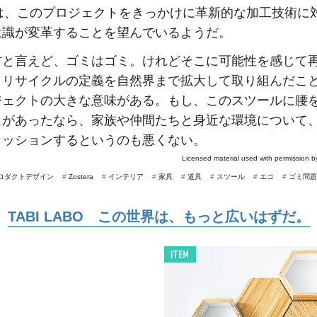
linは、このプロジェクトをきっかけに革新的な加工技術に
意識が変革することを望んでいるようだ。
材と言えど、ゴミはゴミ。けれどそこに可能性を感じて
、リサイクルの定義を自然界まで拡大して取り組んだこ
ジェクトの大きな意味がある。もし、このスツールに腰
スがあったなら、家族や仲間たちと身近な環境について
カッションするというのも悪くない。
Licensed material used with permission 
ロダクトデザイン
#
Zostera
#
インテリア
#
家具
#
道具
#
スツール
#
エコ
#
ゴミ問題
TABI LABO この世界は、もっと広いはずだ。
ITEM