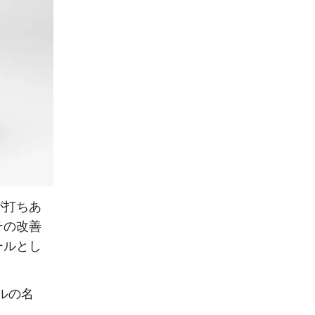
が打ちあ
その改善
ールとし
ルの名