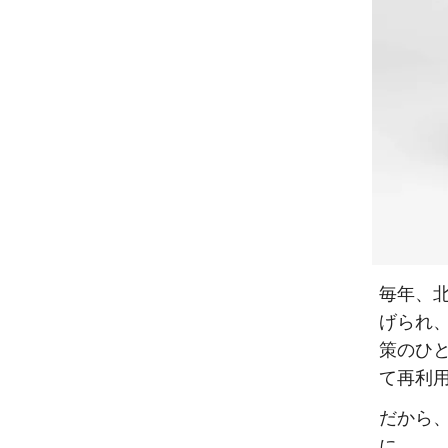
毎年、
げられ
策のひ
て再利
だから、
に。