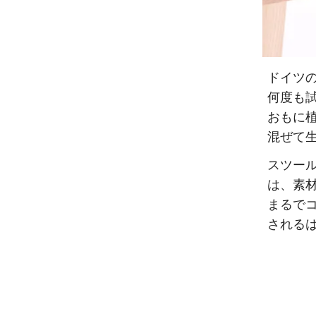
ドイツの
何度も
おもに
混ぜて
スツー
は、素
まるで
される