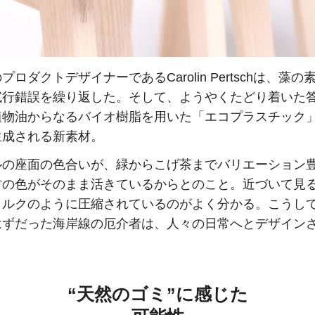
プロダクトデザイナーであるCarolin Pertschは、藻の
試行錯誤を繰り返した。そして、ようやくたどり着いた
植物油からなるバイオ樹脂を用いた「エコプラスチック
生成される新素材。
ルの座面の色合いが、緑からこげ茶までバリエーション
材の色がそのまま活きているからとのこと。近づいて見
コルクのように圧縮されているのがよく分かる。こうし
はずだった海岸線の厄介者は、人々の日常へとデザイン
“天然のゴミ”に感じた