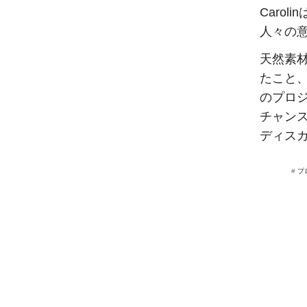
Caro
人々の
天然素
たこと
のプロ
チャン
ディス
#
プ