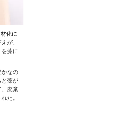
素材化に
答えが、
」を藻に
豊かなの
ると藻が
て、廃棄
された。