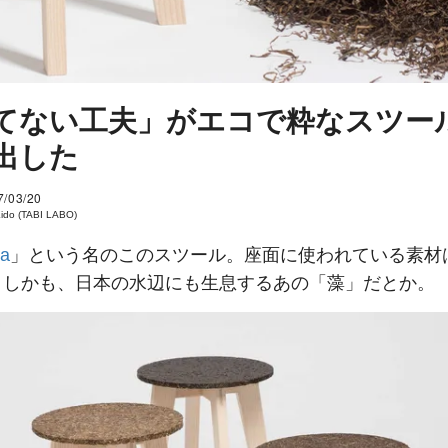
てない工夫」がエコで粋なスツー
出した
7/03/20
Kido (TABI LABO)
ra
」という名のこのスツール。座面に使われている素材
。しかも、日本の水辺にも生息するあの「藻」だとか。