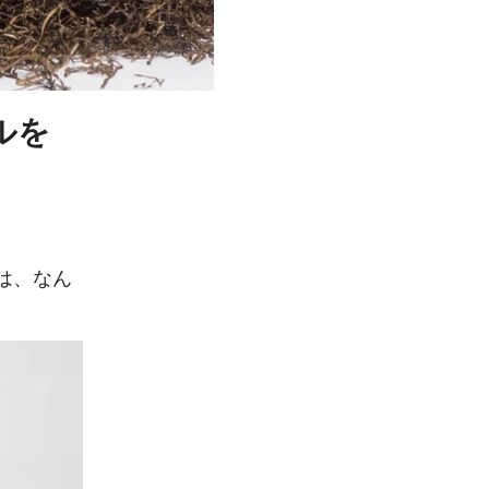
ルを
は、なん