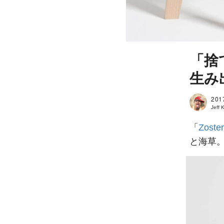
「捨
生み
201
Jeff 
「
Zoste
と海草