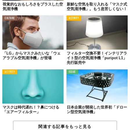
視覚的なおもしろさをプラスした空
新鮮な空気を取り入れる「マスク式
気清浄機
空気清浄機」。もう息苦しくない！
CULTURE
ACTIVITY
「LG」からマスクみたいな「ウェ
フィルター交換不要！インテリアラ
アラブル空気清浄機」が登場
イト型の空気清浄機「puripot L1」
先行販売中
ACTIVITY
ISSUE
組み合わることで、体調や環境に合った自分専用の空気清浄機が
できるというわけ。
マスクは時代遅れ！？鼻につける
日本企業が開発した世界初「ドロー
例えば、都会や工業地帯に住んでいる場合は、光化学スモッグ用
「エアーフィルター」
ン型空気清浄機」
をチョイス。さらに、アレルギーがある場合はそれに対応したカ
ラーをセット。
関連する記事をもっと見る