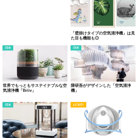
「壁掛けタイプの空気清浄機」は見
全7色のフィルターは、それぞれペットアレルギー、光化学スモッ
た目も機能も◎
グ、シックハウス症候群、黄砂、花粉症、オイルミスト（汚染物
ITEM
ITEM
質）、炭に対応。花粉症はピンク、ペットアレルギーはイエロー
と、その症状に悩む人が多そうなものが鮮やかな色になっている
印象です。
世界でもっともサステイナブルな空
隈研吾がデザインした「空気清浄
気清浄機「Briiv」
機」
ITEM
ACTIVITY