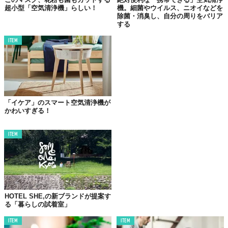
超小型「空気清浄機」らしい！
機。細菌やウイルス、ニオイなどを
除菌・消臭し、自分の周りをバリア
する
ITEM
「イケア」のスマート空気清浄機が
かわいすぎる！
ITEM
HOTEL SHE,の新ブランドが提案す
る「暮らしの試着室」
ITEM
ITEM