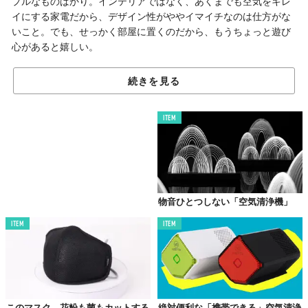
プルなものばかり。インテリアではなく、あくまでも空気をキレ
イにする家電だから、デザイン性がややイマイチなのは仕方がな
いこと。でも、せっかく部屋に置くのだから、もうちょっと遊び
心があると嬉しい。
そこで、デザイナーJunku Jungさんが考えたのが、
カラフルなフ
続きを見る
ィルターを自由に
カスタマイズ
可能な空気清浄機。
しかも実は、
かなり機能的でもあるんです。
ITEM
「部屋と心」を明るくする
物音ひとつしない「空気清浄機」
ITEM
ITEM
このマスク、花粉も菌もカットする
絶対便利な「携帯できる」空気清浄