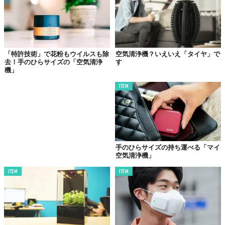
写真の通り、カラフルな正方形のフィルターを、本体に積み重ね
て使用。明るい色合いの空気清浄機は、空気をキレイにするだけ
じゃなく、ウキウキした気持ちにもさせてくれそう。
「特許技術」で花粉もウイルスも除
空気清浄機？いえいえ「タイヤ」で
去！手のひらサイズの「空気清浄
す
機」
用途によって
「色」が決められている
ITEM
手のひらサイズの持ち運べる「マイ
空気清浄機」
ITEM
ITEM