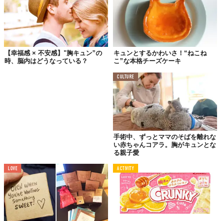
【幸福感 × 不安感】"胸キュン”の
キュンとするかわいさ！“ねこね
時、脳内はどうなっている？
こ”な本格チーズケーキ
CULTURE
手術中、ずっとママのそばを離れな
い赤ちゃんコアラ。胸がキュンとな
る親子愛
#3
LOVE
ACTIVITY