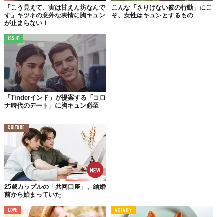
「こう見えて、実は甘えん坊なんで
こんな「さりげない彼の行動」にこ
す」キツネの意外な表情に胸キュン
そ、女性はキュンとするもの
が止まらない！
ISSUE
「Tinderインド」が提案する「コロ
ナ時代のデート」に胸キュン必至
CULTURE
#2
25歳カップルの「共同口座」、結婚
前から始まっていた
LOVE
ACTIVITY