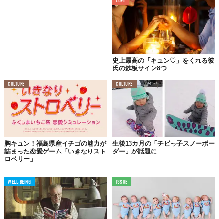
LOVE
史上最高の「キュン♡」をくれる彼
氏の鉄板サイン8つ
CULTURE
CULTURE
胸キュン！福島県産イチゴの魅力が
生後13カ月の「チビっ子スノーボー
#5
詰まった恋愛ゲーム「いきなりスト
ダー」が話題に
ロベリー」
WELL-BEING
ISSUE