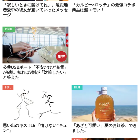
「寂しいときに開けてね」。遠距離
「カルビー×ロッテ」の最強コラボ
恋愛中の彼女が置いていったメッセ
商品は超エモい！
ージ
ISSUE
公共USBポート「不安だけど充電」
が6割。知れば9割が「対策したい」
#4
と答えた
LOVE
ITEM
思い出のキス #16 「情けない“キュ
「あざと可愛い」夏のお紅茶、でき
ン”」
ました。