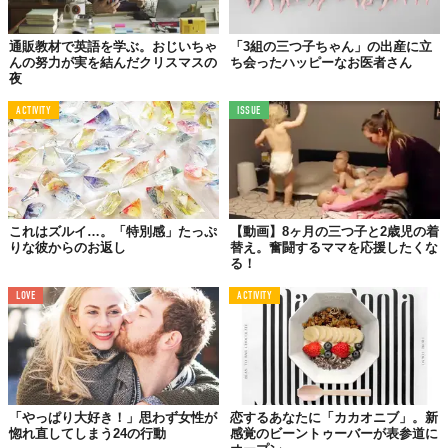
通販教材で英語を学ぶ。おじいちゃ
「3組の三つ子ちゃん」の出産に立
んの努力が実を結んだクリスマスの
ち会ったハッピーなお医者さん
夜
ACTIVITY
ISSUE
これはズルイ…。「特別感」たっぷ
【動画】8ヶ月の三つ子と2歳児の着
りな彼からのお返し
替え。奮闘するママを応援したくな
る！
LOVE
ACTIVITY
「やっぱり大好き！」思わず女性が
恋するあなたに「カカオニブ」。新
惚れ直してしまう24の行動
感覚のビーントゥーバーが表参道に