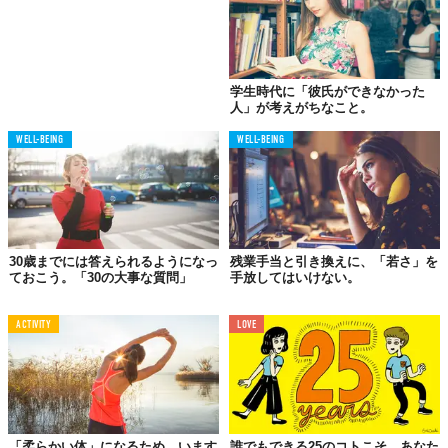
学生時代に「彼氏ができなかった
人」が考えがちなこと。
WELL-BEING
WELL-BEING
冗談でもこのセリフはタブー。がっついてないアピールをしたい
のかもしれないけれど、「感じが悪い人」と誤解されてしまいま
30歳までには答えられるようになっ
残業手当と引き換えに、「若さ」を
ておこう。「30の大事な質問」
手放してはいけない。
す。
彼氏がいないことをからかわれても、ムキにならずに受け流し
ACTIVITY
LOVE
て、働きすぎている時間を見直したほうが有益では？口に出す前
にもう一度考え直してみて。自分の言葉で自分の首をしめてませ
んか？
「柔らかい体」になるため、います
誰でもできる25のコトこそ、あなた