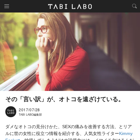
その「言い訳」が、オトコを遠ざけている。
2017/07/28
TABI LABO編集部
ダメなオトコの見分けかた、SEXの痛みを改善する方法、とリア
ルに世の女性に役立つ情報を紹介する、人気女性ライター
Kimmy