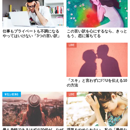
仕事もプライベートも不調になる
この言い訳を心にするなら、きっと
当然だけど、まだ慣れない男性と一緒に過ごすのは疲れるもので
やってはいけない「3つの言い訳」
もう、恋に落ちてる
す。オンナ友だちと比べると何倍も。メッセージの返信だって、
LOVE
いちいち文章にも気を使うわけだし。
だけどそれを「面倒くさい」の一言で片付けてしまってはNG。朝
から晩まで、仕事で疲れたあとの緊張するデートや連絡は、正直
しんどいかもしれないけど、明日も恋人がいない未来に比べれ
ば。
「スキ」と言わずにI♡Uを伝える10
の方法
「わかっちゃいるけど、やっぱり疲れる」、それでもこう言うの
なら、もうシングルでいることに愚痴っちゃダメ。面倒だからっ
WELL-BEING
LOVE
て断ったデートの相手が、運命の相手かもしれないって考えてみ
てください。
02.
最も身軽であるはずの20代が、なぜ
浮気をやめられない、私の「最低な