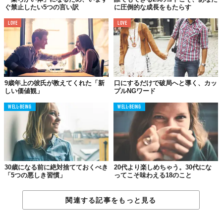
04.
ぐ禁止したい5つの言い訳
に圧倒的な成長をもたらす
元カレがねぇ〜
LOVE
LOVE
仮に完璧に吹っ切れたわけじゃなくても、1年前に別れた彼氏のこ
とを「まだ引きずっている」と自分で認めてはいけません。彼は
あなたの元には戻らないし、すでに新しい恋をしているかもしれ
ない。
口に出してしまうほど執着は酷くなっていくものです。四六時中
9歳年上の彼氏が教えてくれた「新
口にするだけで破局へと導く、カッ
元カレのInstagramをチェックしたり、2人の思い出の曲を永遠に
しい価値観」
プルNGワード
リピートしたり…。いっそキッパリ「もう二度とヨリを戻すこと
WELL-BEING
WELL-BEING
はない」、そう言い聞かせるほうが自分のため。
もちろん、ふとした時に思い出してしまうのは仕方がない。だけ
ど引きずっている限り、新しい恋は降ってはきません。忘れるた
めに、とにかく今より前へ。
30歳になる前に絶対捨てておくべき
20代より楽しめちゃう。30代にな
「5つの悪しき習慣」
ってこそ味わえる18のこと
05.
今はひとりでいたい
関連する記事をもっと見る