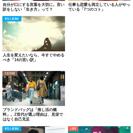
にかく相手を過剰に肯定する傾向があって…真面目に、そんなと
自分が口にする言葉を大切に。言い
仕事も恋愛も両立している人がやっ
訳をしない「生き方」って？
ている「7つのコト」
こも好きって言ってたし。今思えばアホだったんですけどね。
WELL-BEING
あなたに恋人ができない、もしくはできても長続きしない本当の
理由はなんだと思ってます？それを見極めるためには、自分の恋
愛の傾向を理解することです。まずはこんなネガティブな言葉に
注意してみること。
人生を変えたいなら、今すぐやめる
べき「14の言い訳」
01.
仕事で疲れてて…
CULTURE
ブランドバッグは「推し活の燃
料」。Z世代が選ぶ理由は、見栄で
はなく自己充足
WELL-BEING
LOVE