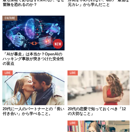
もうちょっと痩せないと…
冒険を恐れるのか？
元カレ」から学んだこと
問題意識があるだけでは、スリムなボディは手に入りません。昔
CULTURE
は、痩せている方が彼氏だってできるはず、こう思っていたけれ
ど、周りを見回してみれほしいんです。恋人がいる女性が、みな
スーパースキニーを履いているでしょうか？愛されるかどうか
に、体重が直結するはずなんかありません。
「痩せないと恋人ができない」、「恋活できない」、そんな考え
「AIが暴走」は本当か？OpenAIの
方は自分を否定しているのと同じ。ネガティブ思考の始まりを自
ハッキング事故が突きつけた安全性
分から生み出してはいけません。新しいビキニを買ったり、ヨガ
の盲点
をしたり、好きなものを食べたり、睡眠不足解消をしたり、気分
LOVE
LOVE
が明るくなることに、目を向けることを心がけましょう。
03.
だって、オトコって面倒くさいんだもん！
20代に一人のパートナーとの「長い
20代の恋愛で知っておくべき「12
付き合い」から学べること。
の大切なこと」
LOVE