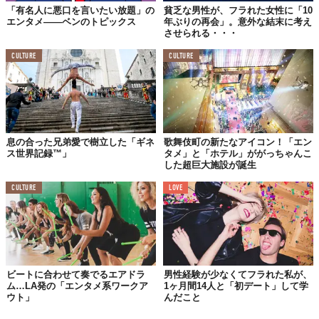
「有名人に悪口を言いたい放題」の
貧乏な男性が、フラれた女性に「10
エンタメ――ベンのトピックス
年ぶりの再会」。意外な結末に考え
させられる・・・
CULTURE
CULTURE
息の合った兄弟愛で樹立した「ギネ
歌舞伎町の新たなアイコン！「エン
ス世界記録™」
タメ」と「ホテル」ががっちゃんこ
した超巨大施設が誕生
CULTURE
LOVE
ビートに合わせて奏でるエアドラ
男性経験が少なくてフラれた私が、
ム…LA発の「エンタメ系ワークア
1ヶ月間14人と「初デート」して学
ウト」
んだこと