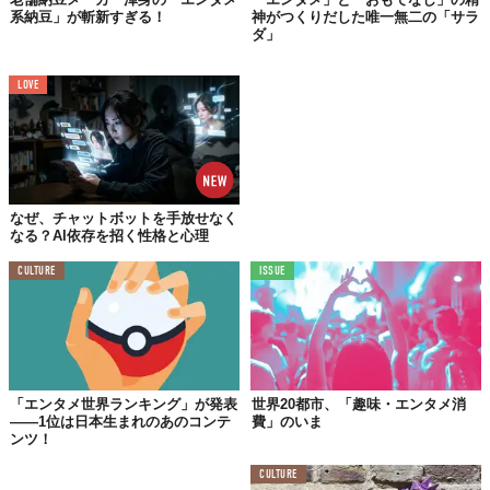
系納豆」が斬新すぎる！
神がつくりだした唯一無二の「サラ
ダ」
サーカススキルの訓練を受けたのち、Marawaさんは
ネパールや
LOVE
アメリカ、北朝鮮、オーストラリア、クロアチアなど
でフラフー
プのパフォーマンスを披露し、レッスンも実施。
2012年、それまでのワークショップを通して、自身が主宰する
「Majorettes」を立ち上げました。Marawaさんはフラフープパフ
ォーマーの中心として、またフラフープの先生として、現在も精
なぜ、チャットボットを手放せなく
力的に活動を続けています。
なる？AI依存を招く性格と心理
CULTURE
ISSUE
ローラースケートだってこの通り
「エンタメ世界ランキング」が発表
世界20都市、「趣味・エンタメ消
——1位は日本生まれのあのコンテ
費」のいま
ンツ！
CULTURE