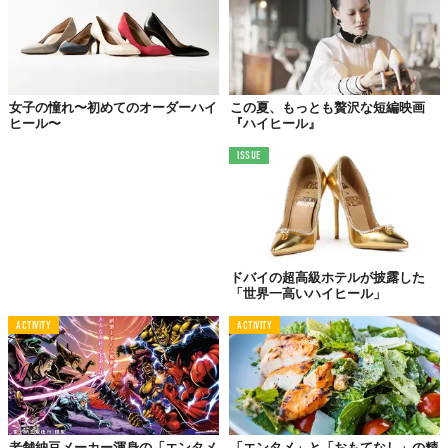
つも保有しているそうです。
ソマリア人の父とオーストラリア人の母の間に生まれ、幼少時代
はオーストラリア、パプアニューギニア、中東と世界各地を転々
とするなか、ソビエト連邦の元体操選手オルガ・コルブトに憧
れ、高校卒業後は中国でサーカスに特化したパフォーマンスを学
女子の憧れ〜初めてのオーダーハイ
この夏、もっとも贅沢な短編映画
ヒール〜
『ハイヒール』
びました。
ISSUE
ドバイの超高級ホテルが披露した
「世界一高いハイヒール」
ACTIVITY
ACTIVITY
老舗納豆メーカー渾身の「エンタメ
「エンタメ」と「おもてなし」の精