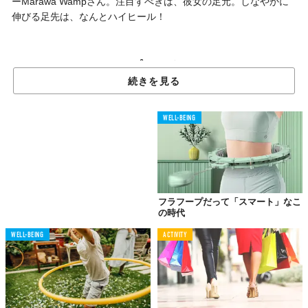
ーMarawa Wampさん。注目すべきは、彼女の足元。しなやかに
伸びる足先は、なんとハイヒール！
フラフープとハイヒールで
世界を魅了
続きを見る
WELL-BEING
フラフープだって「スマート」なこ
の時代
WELL-BEING
ACTIVITY