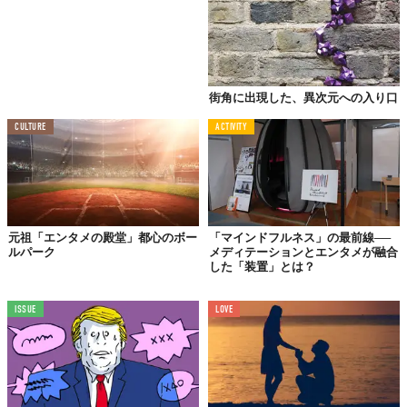
街角に出現した、異次元への入り口
CULTURE
ACTIVITY
元祖「エンタメの殿堂」都心のボー
「マインドフルネス」の最前線──
ルパーク
メディテーションとエンタメが融合
した「装置」とは？
ISSUE
LOVE