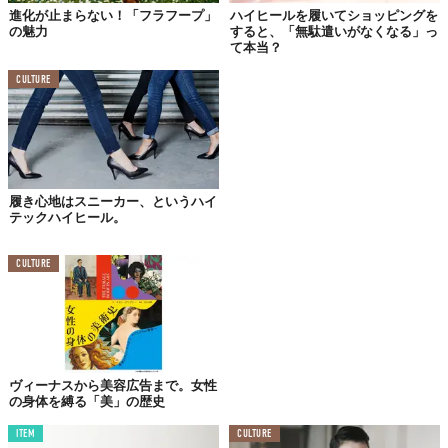
進化が止まらない！「フラフープ」
ハイヒールを履いてショッピングを
の魅力
すると、「無駄遣いがなくなる」っ
て本当？
CULTURE
履き心地はスニーカー、というハイ
テックハイヒール。
CULTURE
ヴィーナスから美容広告まで。女性
の身体を縛る「美」の歴史
彼女は、一度に200個のフラフープを回して世界記録を樹立した
こともある人物。この他にもパフォーマンスに関する世界記録を8
ITEM
CULTURE