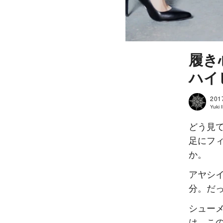
履き
ハイ
201
Yuki
どう見
足にフ
か。
アヤシ
分。だ
シュー
は、こ