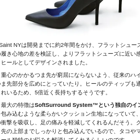
nia Saint NYは開発までに約2年間をかけ、フラットシュ
の履き心地の差を検証し、よりフラットシューズに近い
イヒールとしてデザインされました。
、重心のかかるつま先が窮屈にならないよう、従来のハ
つま先部分を広めにとっていたり。ヒールのティップも
られいるため、5倍近く長持ちするそうです。
、最大の特徴は
SoftSurround System™という独自の
を包み込むような柔らかいクッション生地になっていて
の衝撃を吸収し、足の痛みを軽減してくれるんだそう。
ま先の上部までしっかりと包み込んでいるので、タコや
ヒール独特のお悩みを解消してくれるらしいのです。