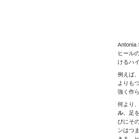
Anto
ヒール
けるハ
例えば
よりも
強く作
何より
ル
。足
びにそ
ンはつ
きる、