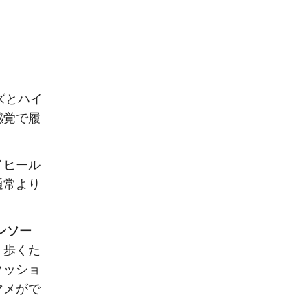
ーズとハイ
感覚で履
イヒール
通常より
インソー
、歩くた
クッショ
マメがで