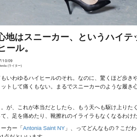
心地はスニーカー、というハイテ
ヒール。
7/10/09
 Ikeda (ライター)
てもいわゆるハイヒールのそれ。なのに、驚くほど歩き
ィットして痛くもない。まるでスニーカーのような履き
イ。が、これが本当だとしたら、もう天へも駆け上りた
って、足を痛めたり、靴擦れのイライラもなくなるわけ
メーカー「
Antonia Saint NY
」、ってどんなもの？こだわ
の1点だといいます。