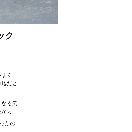
ック
やすく、
心地だと
くなる気
だから。
ったの