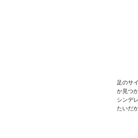
足のサ
か見つか
シンデ
たいだ