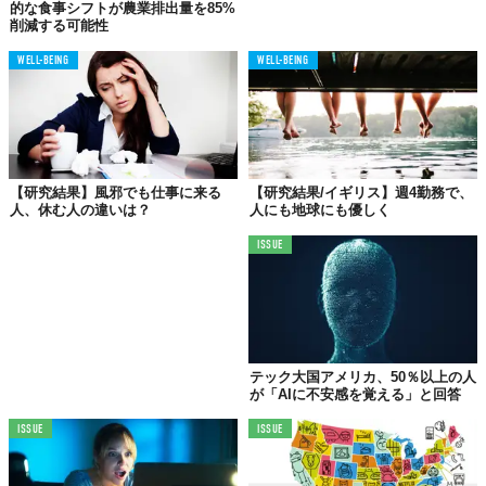
調査スタッフらがグラフとともに詳しい説明をしています。気に
的な食事シフトが農業排出量を85%
削減する可能性
なる人はどうぞ。
WELL-BEING
WELL-BEING
日本人からすれば、「ピュアか！」なんて笑いながらツッコミた
くなる場面でしょうけど…。
米国政府と宇宙人は、
とっくの昔に繋がっている？
【研究結果】風邪でも仕事に来る
【研究結果/イギリス】週4勤務で、
人、休む人の違いは？
人にも地球にも優しく
ISSUE
テック大国アメリカ、50％以上の人
が「AIに不安感を覚える」と回答
ISSUE
ISSUE