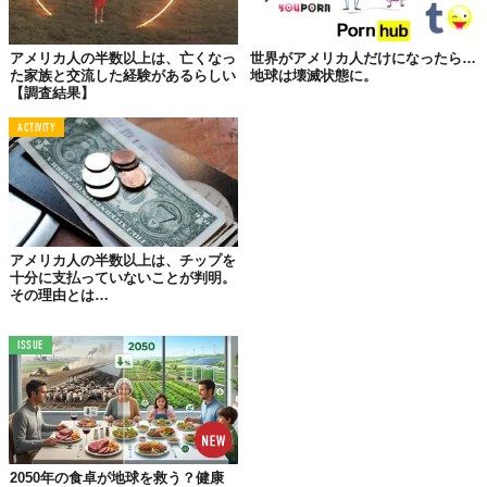
アメリカ人の半数以上は、亡くなっ
世界がアメリカ人だけになったら…
た家族と交流した経験があるらしい
地球は壊滅状態に。
【調査結果】
ACTIVITY
『20th Century Fox Home Entertainment』は、新作映画のプロモ
ーションとして、1,700人を対象に、異星人を信じているか調査し
アメリカ人の半数以上は、チップを
ました。
十分に支払っていないことが判明。
その理由とは…
その結果、
約半数のアメリカ人が異星人やそれに準ずる物の存在
を信じていて
、そのうちのほとんどが、「彼らは定期的に地球を
ISSUE
監視するために訪れている」と、思っていることもわかりまし
た。
おもしろいことに、
この調査自体も「宇宙人が人間の理解度を把
握するために行った可能性がある」と、全体の67％の人が感じて
いたんだとか。
『
OpenMinds.tv
』のインタビュー記事のなかで、
2050年の食卓が地球を救う？健康