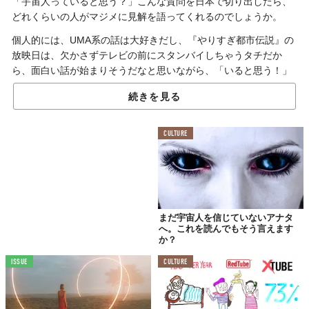
「宇宙人っていると思う？」こんな質問を日本で切り出したら、
どれくらいの人がマジメに見解を語ってくれるのでしょうか。
個人的には、UMA系の話は大好きだし、『やりすぎ都市伝説』の
放映日は、欠かさずテレビの前にスタンバイしちゃうタチだか
ら、面白い話が始まりそうだなと思いながら、「いると思う！」
って答えてしまうけれど。
続きを見る
普段の会話の中で異星人の話を真剣に切り出したら、「ちょっと
不思議な人なのかな」と捉えられてしまう可能性は高い。でもア
CULTURE
メリカ人は、“普通に信じている人”がこんなにも多いのだと発覚
しました。
アメリカ人の約50％が、
まだ宇宙人を信じていないアナタ
「宇宙人はいる」と答える。
へ。これを読んでもそう言えます
か？
ISSUE
CULTURE