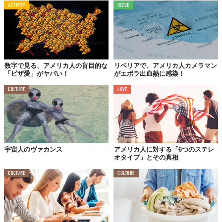
ACTIVITY
ISSUE
数字で見る、アメリカ人の盲目的な
リベリアで、アメリカ人カメラマン
「ピザ愛」がヤバい！
がエボラ出血熱に感染！
CULTURE
LOVE
宇宙人のヴァカンス
アメリカ人に対する「6つのステレ
オタイプ」とその真相
CULTURE
CULTURE