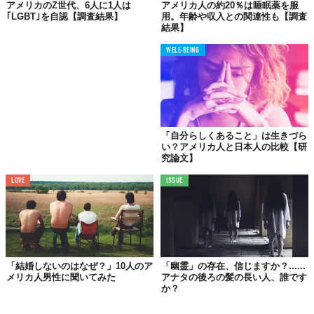
アメリカのZ世代、6人に1人は
アメリカ人の約20％は睡眠薬を服
プ大統領の式典でもUFOが確認されたと動画や画像が出回り、拡
｢LGBT｣を自認【調査結果】
用。年齢や収入との関連性も【調査
散されたりも。
結果】
もはや「政府と宇宙人は関係を持っている」というのは、周知の
WELL-BEING
レベル。アメリカでは常日頃から、その先の考察トークが繰り広
げられているのでしょう。
Reference:
OpenMinds.tv
,
@hillaryrodhamclinton1947
TABI LABO
「自分らしくあること」は生きづら
い？アメリカ人と日本人の比較【研
この世界は、もっと広いはずだ。
究論文】
LOVE
ISSUE
「結婚しないのはなぜ？」10人のア
「幽霊」の存在、信じますか？......
メリカ人男性に聞いてみた
アナタの後ろの髪の長い人、誰です
か？