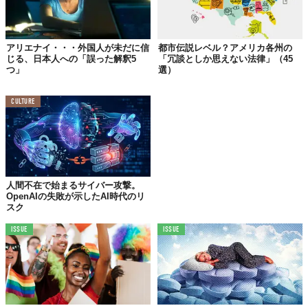
アリエナイ・・・外国人が未だに信
都市伝説レベル？アメリカ各州の
じる、日本人への「誤った解釈5
「冗談としか思えない法律」（45
つ」
選）
そういえば、ヒラリー・クリントンは、自分が大統領になった時
には
「UFOの政府極秘ファイルを調査し、機密扱いを解除して、
CULTURE
国民に公開する」
、なんて公約をしていましたっけ。
歴代大統領候補者たちが、足を踏み入れなかったある意味“禁断の
領域”。私みたいにキニナル有権者たちの票が、彼女に流れていた
としても不思議じゃありませんよね。惜しくも、その中身が公開
されることはなかったけれど、前々から噂されていた「アメリカ
人間不在で始まるサイバー攻撃。
政府と宇宙人との繋がり」は、この発言によって認められたよう
OpenAIの失敗が示したAI時代のリ
スク
にも思えます。
ISSUE
ISSUE
ヒラリーは過去にも、「すでに宇宙人が地球にやって来ていたと
しても驚くべき話ではない」と、なんらかのコンタクト、ないし
は存在の確認をほのめかすような発言もしています。
おまけに、アメリカの歴代大統領の就任式では「何かが起きる」
と言われているとかで、オバマ元大統領の就任式に続き、トラン