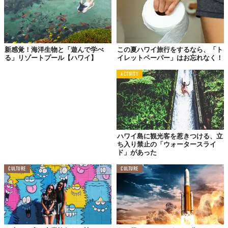
新感覚！海洋生物と「遊んで学べ
この夏ハワイ旅行をするなら、「ト
る」リゾートプール【ハワイ】
イレットペーパー」はお忘れなく！
ACTIVITY
ハワイ島に観光客を惹きつける、立
ち入り禁止の「ウォータースライ
ド」があった
CULTURE
CULTURE