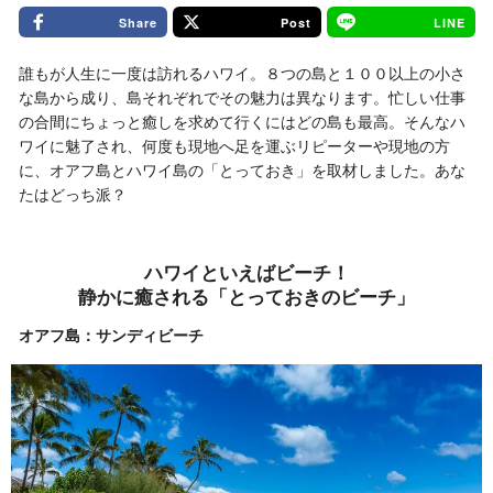
Share
Post
LINE
誰もが人生に一度は訪れるハワイ。８つの島と１００以上の小さ
な島から成り、島それぞれでその魅力は異なります。忙しい仕事
の合間にちょっと癒しを求めて行くにはどの島も最高。そんなハ
ワイに魅了され、何度も現地へ足を運ぶリピーターや現地の方
に、オアフ島とハワイ島の「とっておき」を取材しました。あな
たはどっち派？
ハワイといえばビーチ！
静かに癒される「とっておきのビーチ」
オアフ島：サンディビーチ