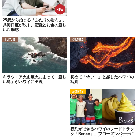
25歳から始まる「ふたりの財布」。
共同口座が映す、恋愛とお金の新し
い距離感
CULTURE
CULTURE
キラウエア火山噴火によって「新し
初めて「怖い…」と感じたハワイの
い島」がハワイに出現
写真
ACTIVITY
行列ができるハワイのフードトラッ
ク「Banan」。フローズンバナナに