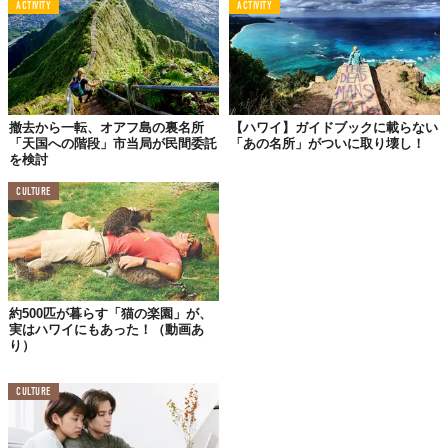
ACTIVITY
ACTIVITY
撤去から一転、オアフ島の裏名所
【ハワイ】ガイドブックに載らない
「天国への階段」市当局が民間委託
「あの名所」がついに取り壊し！
を検討
CULTURE
約500匹が暮らす「猫の楽園」が、
実はハワイにもあった！（動画あ
り）
CULTURE