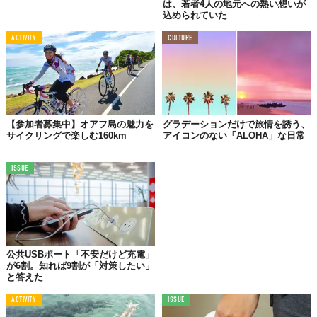
は、若者4人の地元への熱い想いが
込められていた
ACTIVITY
CULTURE
【参加者募集中】オアフ島の魅力を
グラデーションだけで旅情を誘う、
サイクリングで楽しむ160km
アイコンのない「ALOHA」な日常
ISSUE
公共USBポート「不安だけど充電」
が6割。知れば9割が「対策したい」
と答えた
ACTIVITY
ISSUE