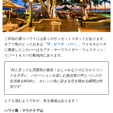
ご存知の通りハワイには多くのサンセットスポットがあります。
オアフ島のとっておきは
「ザ・ビーチ・バー」
。ワイキキビーチ
に隣接したこのバーはモアナ・サーフライダー・ウェスティン・
リゾート＆スパの敷地内にあります。
“何と言っても雰囲気が最高！おしゃれなトロピカルドリン
クを片手に、バケーションを楽しむ観光客の声とバンドの
生演奏をBGMに、オレンジ色に染まる空を眺める瞬間は特
別です”
とても混むようですが、見る価値はあります！
ハワイ島：マウナケア山