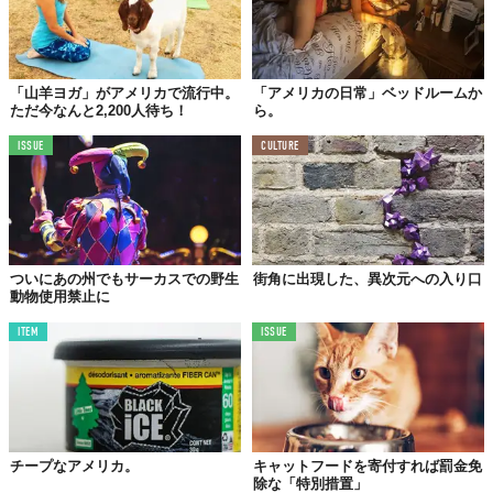
「山羊ヨガ」がアメリカで流行中。
「アメリカの日常」ベッドルームか
ただ今なんと2,200人待ち！
ら。
ISSUE
CULTURE
ついにあの州でもサーカスでの野生
街角に出現した、異次元への入り口
動物使用禁止に
ITEM
ISSUE
チープなアメリカ。
キャットフードを寄付すれば罰金免
除な「特別措置」