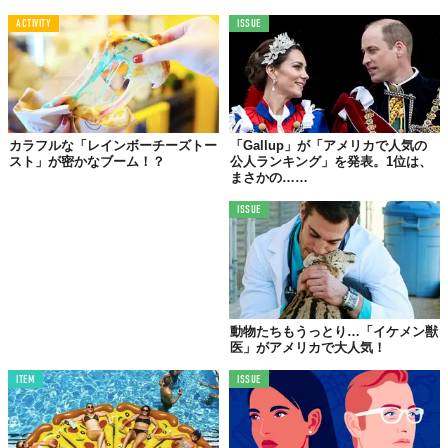
©2018 Point Line Plane LLC
Top image: ©
2018 Point Line Plane LLC
ACTIVITY
ISSUE
Reference:
BatBnB
TABI LABO
この世界は、もっと広いはずだ。
カラフルな「レインボーチーズトー
「Gallup」が「アメリカで人気の
スト」が密かなブーム！？
公人ランキング」を発表。1位は、
まさかの……
ISSUE
動物たちもうっとり…「イケメン獣
医」がアメリカで大人気！
ITEM
ISSUE