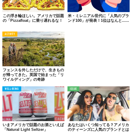
この浮き輪ほしい。アメリカで話題
米・ミレニアル世代に「人気のブラ
の「Pizzafloat」に乗り遅れるな！
ンド100」が発表！1位はなんと......
ACTIVITY
フェンスを外しただけで、生きもの
が帰ってきた。英国で始まった「リ
ワイルディング」の奇跡
WELL-BEING
ISSUE
いまアメリカで話題のお酒といえば
あなたはいくつ知ってる？アメリカ
「Natural Light Seltzer」
のティーンズに人気のブランドとは