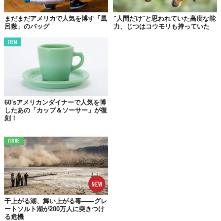
まだまだアメリカで人気を博す「風
"人間だけ"と思われていた高度な能
呂敷」のバッグ
力、じつはコウモリも持っていた
ITEM
©2018 Point Line Plane LLC
60'sアメリカンダイナーで人気を博
したあの「カップ＆ソーサー」が復
刻！
ISSUE
干上がる湖、舞い上がる毒——グレ
ートソルト湖が200万人に突きつけ
る危機