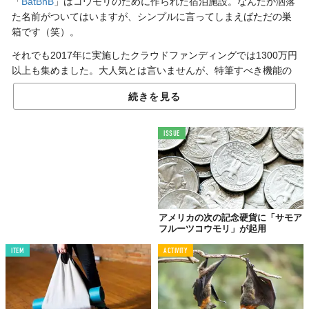
「
BatBnB
」はコウモリのために作られた宿泊施設。なんだか洒落
た名前がついてはいますが、シンプルに言ってしまえばただの巣
箱です（笑）。
それでも2017年に実施したクラウドファンディングでは1300万円
以上も集めました。大人気とは言いませんが、特筆すべき機能の
ない箱に集まった金額としては上出来でしょう。
続きを見る
その理由はずばり、コウモリです。
彼らは一晩にして数千もの蚊や蛾などの害虫を平らげてしまうと
ISSUE
いう大食漢。そのため、アメリカには「コウモリを家に棲みつか
せた方がイイ」という考えがあるそうです。日本でいうところの
「家にいるクモは殺さない」に似ていますね。
家の周りにコウモリを呼び寄せる「BatBnB」。アメリカで人気な
のも納得です。
アメリカの次の記念硬貨に「サモア
フルーツコウモリ」が起用
ITEM
ACTIVITY