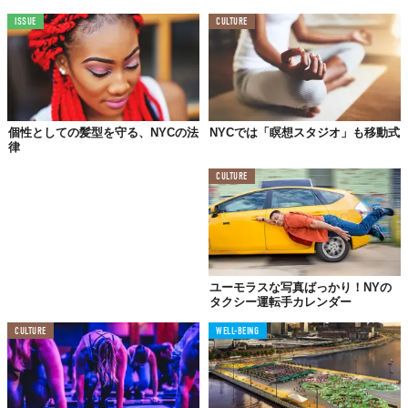
ISSUE
CULTURE
©Richard Cadan
個性としての髪型を守る、NYCの法
NYCでは「瞑想スタジオ」も移動式
律
CULTURE
ユーモラスな写真ばっかり！NYの
タクシー運転手カレンダー
CULTURE
WELL-BEING
©Richard Cadan