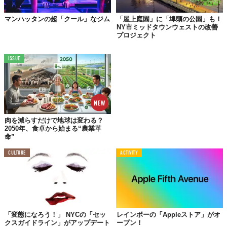
マンハッタンの超「クール」なジム
「屋上庭園」に「埠頭の公園」も！
NY市ミッドタウンウェストの改善
プロジェクト
ISSUE
©Richard Cadan
肉を減らすだけで地球は変わる？
2050年、食卓から始まる“農業革
命”
CULTURE
ACTIVITY
Reference:
FAO Schwarz
Top image: ©
Richard Cadan
「変態になろう！」 NYCの「セッ
レインボーの「Appleストア」がオ
TABI LABO
クスガイドライン」がアップデート
ープン！