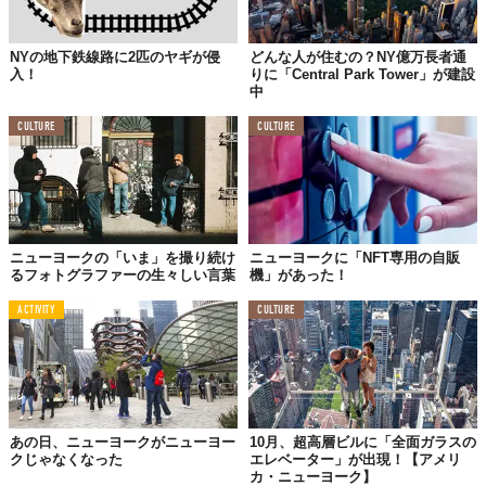
NYの地下鉄線路に2匹のヤギが侵
どんな人が住むの？NY億万長者通
入！
りに「Central Park Tower」が建設
中
CULTURE
CULTURE
ニューヨークの「いま」を撮り続け
ニューヨークに「NFT専用の自販
るフォトグラファーの生々しい言葉
機」があった！
ACTIVITY
CULTURE
あの日、ニューヨークがニューヨー
10月、超高層ビルに「全面ガラスの
クじゃなくなった
エレベーター」が出現！【アメリ
カ・ニューヨーク】