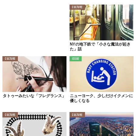
この世界は、もっと広いはずだ。
CULTURE
NYの地下鉄で「小さな魔法が起き
た」話
CULTURE
ISSUE
タトゥーみたいな「フレグランス」
ニューヨーク、少しだけイクメンに
優しくなる
CULTURE
CULTURE