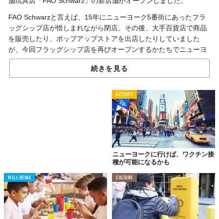
舗玩具店「FAO Schwarz」の新店舗がオープンしました。
FAO Schwarzと言えば、15年にニューヨーク5番街にあったフラ
ッグシップ店が惜しまれながら閉店。その後、大手百貨店で商品
を販売したり、ポップアップストアを出店したりしていました
が、今回フラッグシップ店を再びオープンするかたちでニューヨ
ークにカムバックしました。
続きを見る
オープニングイベントは大盛況。以前の店舗は『ホーム・アロー
ン2』など映画のロケ地にもなっていましたから、世界中のファン
ACTIVITY
が待ちわびていたことでしょう。ちなみに、映画『ビッグ』に登
場し、このお店の名物として有名な巨大鍵盤「THE BIG PIANO」
は新店舗にも健在！
ここは、オモチャはもちろんロケーションとして大人も子どもも
きっと楽しめる「夢の国」。ニューヨークへ訪れる機会があった
ニューヨークに行けば、ワクチン接
ら、ぜひ足を運んでみてください。気づいたら童心に返っている
種が可能になるかも
かも！
WELL-BEING
CULTURE