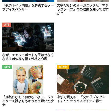
「夜のトイレ問題」を解決するソー
文字だらけのオーガニックな「マジ
プディスペンサー
ックソープ」その理由を知ってます
か？
LOVE
なぜ、チャットボットを手放せなく
なる？AI依存を招く性格と心理
ISSUE
ACTIVITY
「病気になんて負けないよ」。ジュ
今すぐ買える！「父の日プレゼン
エリーで誰よりもキラキラ輝いた少
ト」〜リラックスアイテム篇〜
女