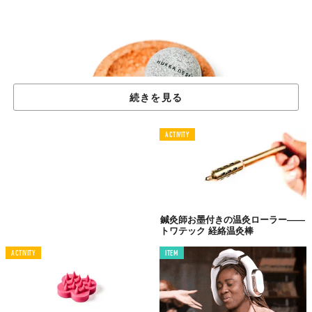
続きを見る
ACTIVITY
©2019 TABI LABO
あーっと声が出ちゃう快感です。
この石をお湯で温めて、肩や首
鍼灸師お墨付きの温灸ローラー――
トワテック 経絡温灸棒
にぐぅっと押し当ててみてください。熱がじんわりと患部の奥に
染み込んでくる感覚を味わえます。例えるなら「指圧マッサージ
ACTIVITY
ITEM
＋湯船に浸かったときの気持ちよさ」。もちろん、手足や腰にも
使えます。オススメは、付属のコルク製土台を使って、足の裏に
コロコロと転がす……コレ最高です。