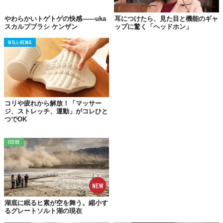
ホットストーンセラピーなどに使われる石のなかでも、HUKKA
DESINGのソープストーンは、28億年前にフィンランドで生成さ
やわらかいトゲトゲの快感――uka
耳につけたら、見た目と機能のギャ
スカルプブラシ ケンザン
ップに驚く「ヘッドホン」
れたという蓄熱性の高いもの。昔から同国では暖炉にこの石を置
いて、火が消えたあとも室温をキープしているとか。高密度で汚
WELL-BEING
れが付着しにくく半永久的に使えるというメリットや、冷やして
氷の代わりに、なんて使い方もあります。両方試したい人は2個入
りセットを。
HUKKA DESIGN ソープストーン SOLEJOY mini フットケアストーン 直径45mm
¥4,298（税込）（宝通商株式会社 TEL:03-3241-3121）
コリや疲れから解放！「マッサー
ジ、ストレッチ、運動」がコレひと
つでOK
TABI LABO
この世界は、もっと広いはずだ。
ISSUE
湖底に眠るヒ素が空を舞う。縮小す
るグレートソルト湖の現在