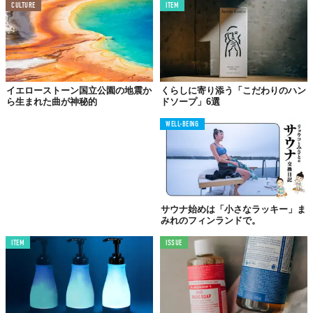
CULTURE
ITEM
イエローストーン国立公園の地震か
くらしに寄り添う「こだわりのハン
ら生まれた曲が神秘的
ドソープ」6選
WELL-BEING
サウナ始めは「小さなラッキー」ま
みれのフィンランドで。
ITEM
ISSUE