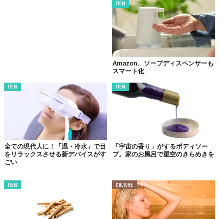
ITEM
Amazon、ソープディスペンサーも
スマート化
ITEM
ITEM
全ての現代人に！「温・冷水」で目
「宇宙の香り」がするボディソー
をリラックスさせる新デバイスがす
プ。家のお風呂で星空のきらめきを
ごい
ITEM
CULTURE