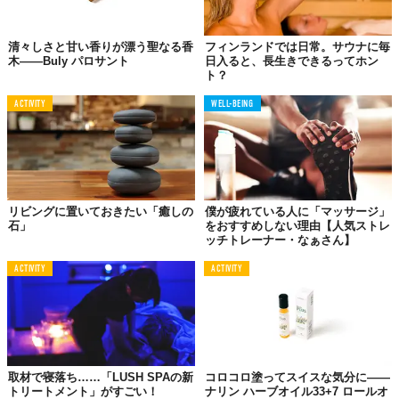
清々しさと甘い香りが漂う聖なる香
フィンランドでは日常。サウナに毎
木――Buly パロサント
日入ると、長生きできるってホン
ト？
ACTIVITY
WELL-BEING
リビングに置いておきたい「癒しの
僕が疲れている人に「マッサージ」
石」
をおすすめしない理由【人気ストレ
ッチトレーナー・なぁさん】
ACTIVITY
ACTIVITY
取材で寝落ち……「LUSH SPAの新
コロコロ塗ってスイスな気分に――
トリートメント」がすごい！
ナリン ハーブオイル33+7 ロールオ