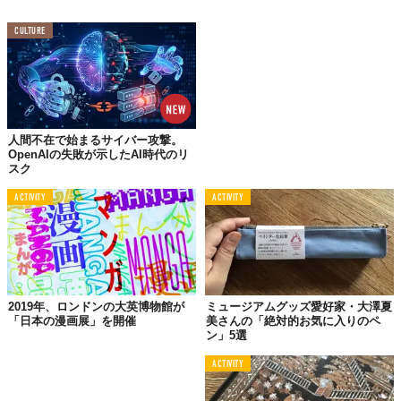
CULTURE
人間不在で始まるサイバー攻撃。
OpenAIの失敗が示したAI時代のリ
スク
ACTIVITY
ACTIVITY
©たばこと塩の博物館
2019年、ロンドンの大英博物館が
ミュージアムグッズ愛好家・大澤夏
「日本の漫画展」を開催
美さんの「絶対的お気に入りのペ
ン」5選
ACTIVITY