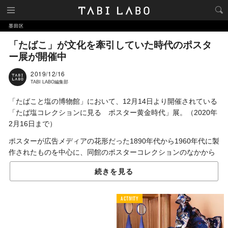
墨田区
「たばこ」が文化を牽引していた時代のポスタ
ー展が開催中
2019/12/16
TABI LABO編集部
「たばこと塩の博物館」において、12月14日より開催されている
「たば塩コレクションに見る ポスター黄金時代」展。（2020年
2月16日まで）
ポスターが広告メディアの花形だった1890年代から1960年代に製
作されたものを中心に、同館のポスターコレクションのなかから
約100点を展示している。
続きを見る
当時の世相を反映したデザインは歴史的価値も高く、日本のグラ
フィックデザインの変遷をポスターから追ってみるのもおもしろ
ACTIVITY
い。なかには、モダンデザインの先駆者として昭和初期に活躍し
た杉浦非水をはじめ、レイモン・サヴィニャックほか、国内外の
有名デザイナーの作品も。