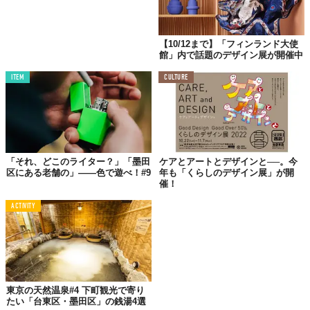
社会状況に配慮し、広告に自主規制をかけた、たばこ産業。ポス
ターを利用した宣伝を目にする機会もめっきり減っている。往年
【10/12まで】「フィンランド大使
のポスターを通じて、かつての日本の文化や姿に浸ってみてはい
館」内で話題のデザイン展が開催中
かがだろうか。
ITEM
CULTURE
「それ、どこのライター？」「墨田
ケアとアートとデザインと──。今
区にある老舗の」――色で遊べ！#9
年も「くらしのデザイン展」が開
催！
ACTIVITY
東京の天然温泉#4 下町観光で寄り
たい「台東区・墨田区」の銭湯4選