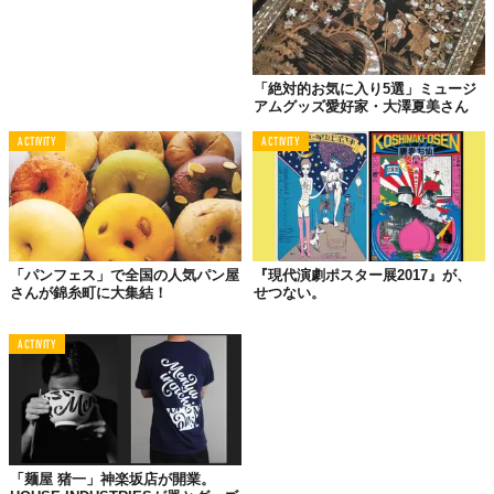
「絶対的お気に入り5選」ミュージ
アムグッズ愛好家・大澤夏美さん
ACTIVITY
ACTIVITY
「パンフェス」で全国の人気パン屋
『現代演劇ポスター展2017』が、
さんが錦糸町に大集結！
せつない。
ACTIVITY
「麺屋 猪一」神楽坂店が開業。