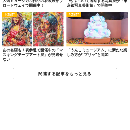
人気ミュージカル作品の衣装展がブ
“死”について考察する写真展が「東
ロードウェイで開催中！
京都写真美術館」で開催中
ACTIVITY
ACTIVITY
あの名画も！表参道で開催中の「マ
「うんこミュージアム」に新たな楽
スキングテープアート展」が見逃せ
しみ方が“プリッ”と追加
ない
関連する記事をもっと見る
©たばこと塩の博物館