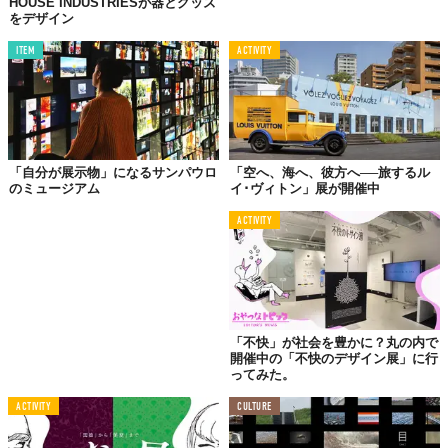
HOUSE INDUSTRIESが器とグッズ
をデザイン
©たばこと塩の博物館
ITEM
ACTIVITY
「自分が展示物」になるサンパウロ
「空へ、海へ、彼方へ──旅するル
のミュージアム
イ･ヴィトン」展が開催中
ACTIVITY
「不快」が社会を豊かに？丸の内で
開催中の「不快のデザイン展」に行
ってみた。
ACTIVITY
CULTURE