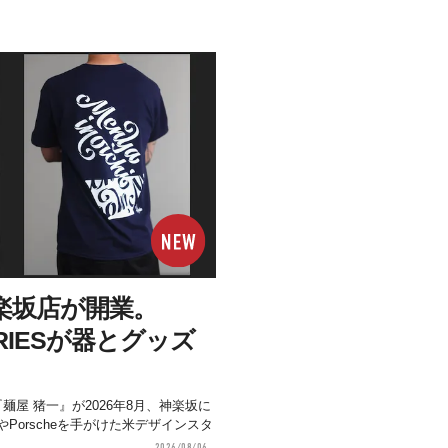
楽坂店が開業。
STRIESが器とグッズ
麺屋 猪一』が2026年8月、神楽坂に
やPorscheを手がけた米デザインスタ