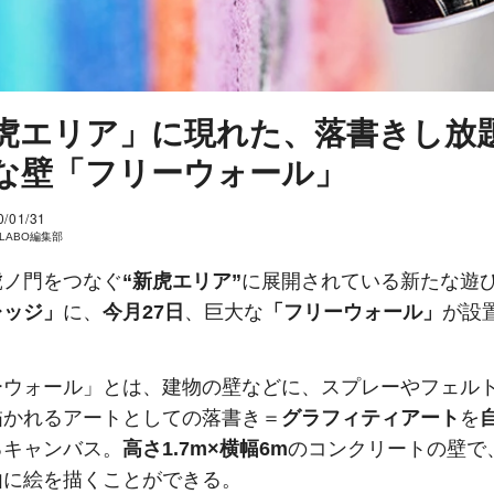
虎エリア」に現れた、落書きし放
な壁「フリーウォール」
0/01/31
I LABO編集部
虎ノ門をつなぐ
“新虎エリア”
に展開されている新たな遊
レッジ」
に、
今月27日
、巨大な
「フリーウォール」
が設
ーウォール」とは、建物の壁などに、スプレーやフェル
描かれるアートとしての落書き＝
グラフィティアート
を
るキャンバス。
高さ1.7m×横幅6m
のコンクリートの壁で
由に絵を描くことができる。