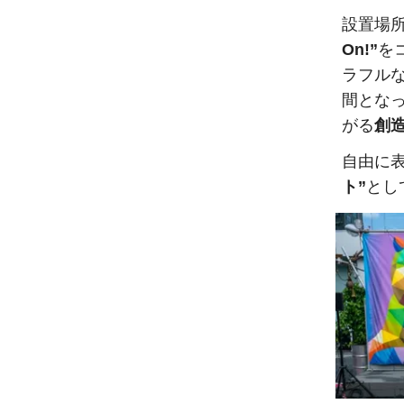
設置場
On!”
を
ラフル
間とな
がる
創
自由に
ト”
とし