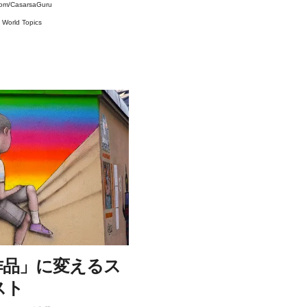
com/CasarsaGuru
#
World Topics
作品」に変えるス
スト