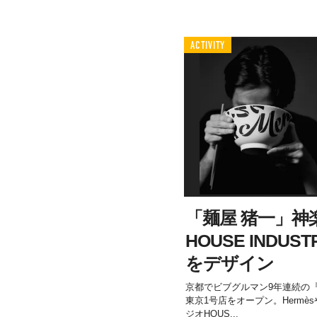
ACTIVITY
「麺屋 猪一」神
HOUSE INDU
をデザイン
京都でビブグルマン9年連続の『
東京1号店をオープン。Hermès
ジオHOUS...