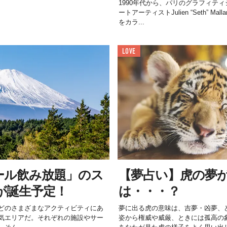
1990年代から、パリのグラフィテ
ートアーティストJulien “Seth” 
をカラ...
LOVE
ール飲み放題」のス
【夢占い】虎の夢
が誕生予定！
は・・・？
どのさまざまなアクティビティにあ
夢に出る虎の意味は、吉夢・凶夢、
気エリアだ。それぞれの施設やサー
姿から権威や威厳、ときには孤高の