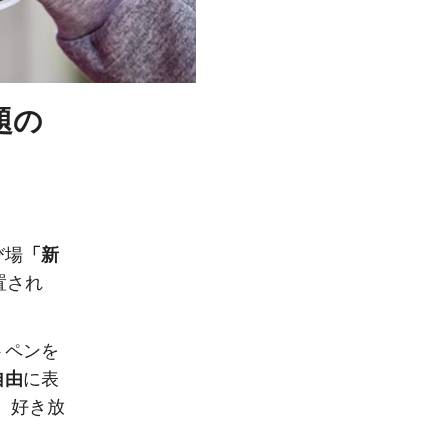
題の
び場
「新
置され
トペンを
自由
に表
、好き放