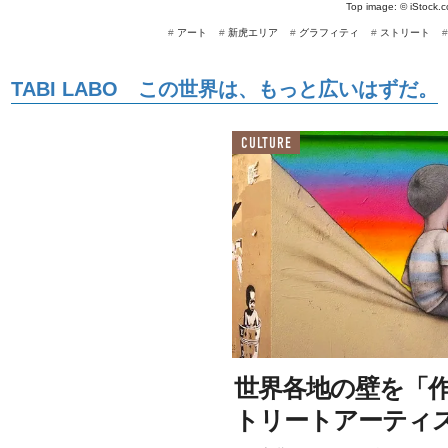
Top image: ©
iStock.
#
アート
#
新虎エリア
#
グラフィティ
#
ストリート
TABI LABO この世界は、もっと広いはずだ。
CULTURE
世界各地の壁を「
トリートアーティ