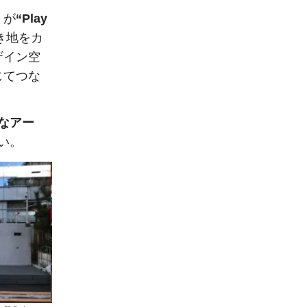
」
が
“Play
き地をカ
ザイン空
じてつな
なアー
い。