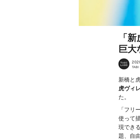
「新
巨大
202
TAB
新橋と
虎ヴィ
た。
「フリ
使って
現でき
題、自