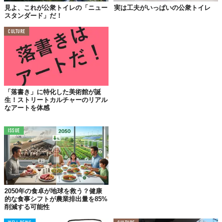
見よ、これが公衆トイレの「ニュー
実は工夫がいっぱいの公衆トイレ
スタンダード」だ！
CULTURE
「落書き」に特化した美術館が誕
生！ストリートカルチャーのリアル
なアートを体感
ISSUE
©
2018 Scott Conrad Kelly
2050年の食卓が地球を救う？健康
的な食事シフトが農業排出量を85%
聞けば、Scottは公衆トイレを使っているときに落書きを見て、女
削減する可能性
性も同じようなメッセージや絵を書いているのかな？と思ったそ