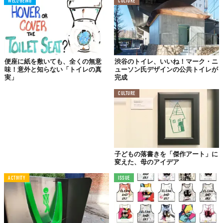
う。そして、調べていけば性別ごとの違いが明らかになるだろう
WELL-BEING
CULTURE
と予測。
女性のサポートも受けて、彼は「
100箇所以上の公衆トイレにあ
る膨大な量の落書き
」を撮影して、それらを徹底的に分析したの
だとか。
便座に紙を敷いても、全くの無意
渋谷のトイレ、いいね！マーク・ニ
すると、女性は40回も「LOVE」という単語を壁に書いているの
味！意外と知らない「トイレの真
ューソン⽒デザインの公共トイレが
実」
完成
に男性はたった1回しか使っていない、などの結果が少しずつ明ら
かに。
CULTURE
ひとりっきりになれる
トイレで思うこと
僕たちが生活をしているなかで、トイレは一番プライベートな空
子どもの落書きを「傑作アート」に
変えた、母のアイデア
間と言ってもいいかもしれない。誰の目も気にせずにありのまま
でいられる。
ACTIVITY
ISSUE
本当の意味でひとりっきりになれる場所に書かれているメッセー
ジは、ペンをとったそれぞれの人の性格がダイレクトにあらわれ
るだろう。