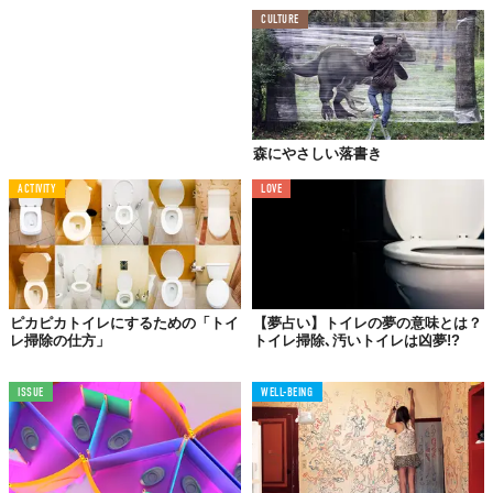
CULTURE
森にやさしい落書き
ACTIVITY
LOVE
©
2018 Scott Conrad Kelly
「The Public Toilet Study」によれば、女性は37の愛に関するメッ
ピカピカトイレにするための「トイ
【夢占い】トイレの夢の意味とは？
セージを残していて（男性はゼロ）、誰かを励ますような「You
レ掃除の仕方」
トイレ掃除､汚いトイレは凶夢!?
are beautiful」などの言葉を書いているようだ。
ISSUE
WELL-BEING
対して、男性の傾向は暴力的な単語や言葉が多い。ときには殺害
予告まで。だけど、男性の公衆トイレにだけ電話番号が書いてあ
り、どれも友達を募集しているカワイイ一面もある。
個人的に興味深かったのは男性器の落書きについて。Scottが分析