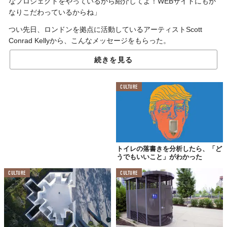
なプロジェクトをやっているから紹介してよ！WEBサイトにもか
なりこだわっているからね」
つい先日、ロンドンを拠点に活動しているアーティストScott
Conrad Kellyから、こんなメッセージをもらった。
顔こそ見えないけど、綺麗な小石を拾った子どものようにテンシ
続きを見る
ョンの上がっているScottが目に浮かんだので、仕方なくプロジェ
クトをのぞいてみると……あっさりとその世界観に引き込まれて
CULTURE
しまった。
斜め上のアイデアなんだけど本質をとらえているな、と。
ということで、男女の違いを明らかにするためのプロジェクト
「The Public Toilet Study」の紹介だ。
トイレの落書きを分析したら、「ど
うでもいいこと」がわかった
100箇所以上のトイレを
CULTURE
CULTURE
マジメに分析