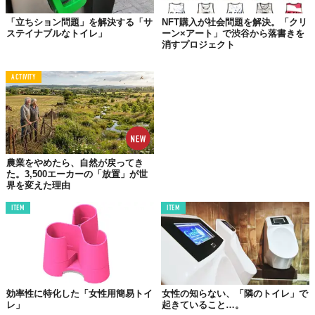
いつまでたっても責任をとらない会社へのストレスや、新たな変
「立ちション問題」を解決する「サ
NFT購入が社会問題を解決。「クリ
化に順応しきれない上司への愚痴、ふとしたときに考えてしまう
ステイナブルなトイレ」
ーン×アート」で渋谷から落書きを
恋人への愛など。
消すプロジェクト
確かに性別ごとの考え方の違いをはっきりさせるなら、「公衆ト
ACTIVITY
イレの落書きを分析」は一つの方法になりうる。
そして、結果には明らかな傾向があらわれていた。
女性は仲間思い
農業をやめたら、自然が戻ってき
男性はチャーミング
た。3,500エーカーの「放置」が世
界を変えた理由
ITEM
ITEM
効率性に特化した「女性用簡易トイ
女性の知らない、「隣のトイレ」で
レ」
起きていること…。