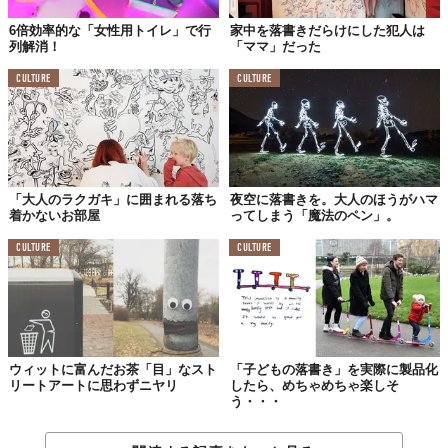
したところ、男性よりも女性が描くモノの方が長かったそ
6倍効率的な「女性用トイレ」で行
家中を落書きだらけにした犯人は
う……。
列解消！
「ママ」だった
ここで紹介したのは全体の半分にも満たないくらい。Scottが気合
CULTURE
CULTURE
を入れてデザインしたWEBサイトで
チェック
できるようになって
いる。
Top photo: ©
2018 Scott Conrad Kelly
Licensed material used with permission by
Scott Conrad Kelly(HP)
,
(Instagram)
,
The Public
Toilet Study
「大人のラクガキ」に囲まれる落ち
夜空に落書きを。大人のほうがハマ
TABI LABO
着かないお部屋
ってしまう「魔法のペン」。
この世界は、もっと広いはずだ。
CULTURE
CULTURE
ウィットに富んだお茶「目」なスト
「子どもの落書き」を実際に製品化
リートアートに思わずニヤリ
したら、めちゃめちゃ楽しそ
う・・・