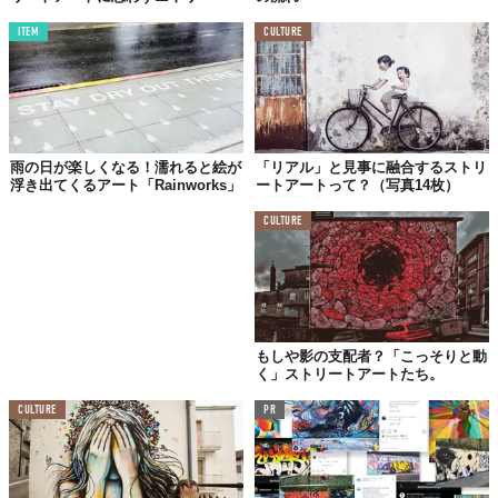
ITEM
CULTURE
雨の日が楽しくなる！濡れると絵が
「リアル」と見事に融合するストリ
浮き出てくるアート「Rainworks」
ートアートって？（写真14枚）
CULTURE
もしや影の支配者？「こっそりと動
く」ストリートアートたち。
CULTURE
PR