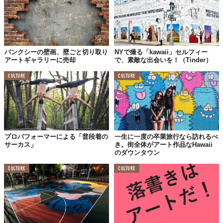
バンクシーの壁画、壁ごと切り取り
NYで撮る「kawaii」セルフィー
アートギャラリーに売却
で、素敵な出会いを！（Tinder）
CULTURE
CULTURE
プロパフォーマーによる「普段着の
一生に一度の卒業旅行なら訪れるべ
サーカス」
き。街全体がアート作品なHawaii
のダウンタウン
CULTURE
CULTURE