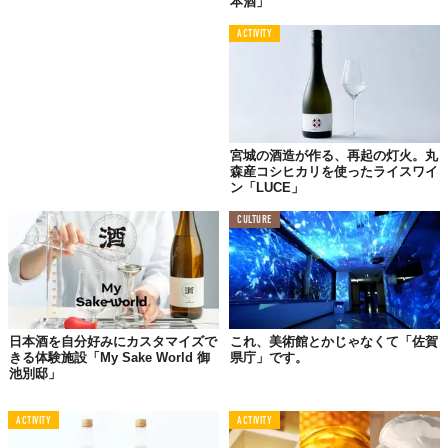
本酒」
ACTIVITY
宮城の酒造が作る、再起の灯火。丸
森産コシヒカリを使ったライスワイ
ン「LUCE」
CULTURE
日本酒を自分好みにカスタマイズで
これ、美術館とかじゃなくて「佐賀
きる体験施設「My Sake World 御
県庁」です。
池別邸」
ACTIVITY
ACTIVITY