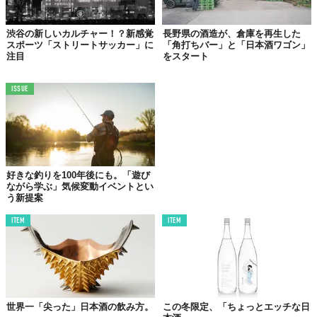
この世界は、もっと広いはずだ。
渋谷の新しいカルチャー！？新感覚
長野県の酒造が、倉庫を再生した
スポーツ「ストリートサッカー」に
「角打ちバー」と「日本酒ワゴン」
注目
をスタート
ISSUE
好きな釣りを100年後にも。「遊び
ながら学ぶ」気候変動イベントとい
う新提案
ITEM
ITEM
世界一「尖った」日本酒の飲み方。
この冬限定、「ちょっとエッチな日