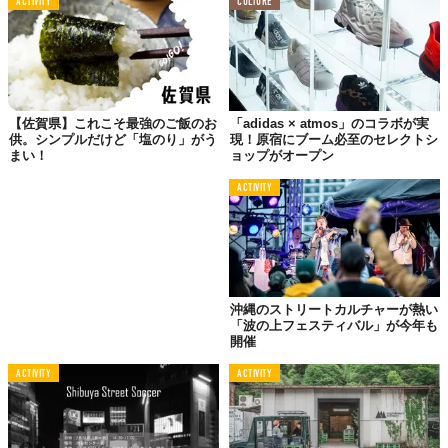
ACTIVITY
CULTURE
【佐賀県】これこそ最強のご飯のお
「adidas × atmos」のコラボが実
©佐賀県
供。シンプルだけど「塩のり」がう
現！原宿にブーム必至のセレクトシ
まい！
ョップがオープン
ACTIVITY
沖縄のストリートカルチャーが熱い
「波の上フェスティバル」が今年も
開催
ACTIVITY
ACTIVITY
©佐賀県
Top image: ©
佐賀県
TABI LABO