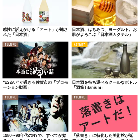
感性に訴えかける「アート」が施さ
日本酒、はちみつ、ヨーグルト。お
れた「日本酒」
肌がよろこぶ「日本酒カクテル」
CULTURE
ACTIVITY
“ぬるい”が過ぎる佐賀市の「プロモ
日本酒を持ち運べるクールなボトル
ーション動画」
「酒筒Titanium」
CULTURE
CULTURE
1980〜90年代のNYで、すべてが始
「落書き」に特化した美術館が誕