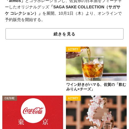
「atmos」
とコラボレーションし、佐賀県の日本酒をフィーチャ
ーしたオリジナルグッズ
「SAGA SAKE COLLECTION（サガサ
ケ コレクション）」
を展開。10月1日（木）より、オンラインで
予約販売を開始する。
同コラボは、若者が日本酒に対して持っている
“特別な場で飲む、
続きを見る
かしこまったお酒”
というイメージを払拭し、カジュアルで身近な
ものであることを伝えため実現。
ACTIVITY
佐賀県の
11酒蔵
をイメージした
ファッショングッズ
を、今回のた
めだけに作られた各酒蔵の
限定オリジナルラベル
の日本酒とセッ
トにして販売する。
なお、ロゴ制作を手掛けるのは人気グラフィックアーティスト
MILTS（ミルツ）氏
。日本酒ラベルで多用される伝統的な髭文字
ワイン好きがハマる、佐賀の「飲む
をリスペクトしつつ、
ストリートカルチャー
を随所に表現して魅
みりん×チーズ」
せた。
CULTURE
ACTIVITY
コラボレーショングッズの詳細や販売サイトは
コチラ
で後日発表
される。