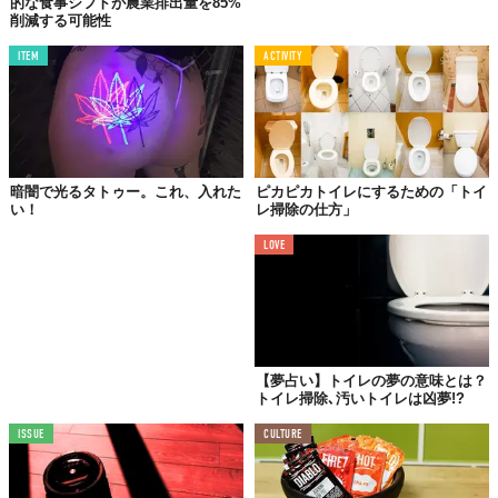
的な食事シフトが農業排出量を85%
削減する可能性
ITEM
ACTIVITY
暗闇で光るタトゥー。これ、入れた
ピカピカトイレにするための「トイ
い！
レ掃除の仕方」
LOVE
【夢占い】トイレの夢の意味とは？
トイレ掃除､汚いトイレは凶夢!?
ISSUE
CULTURE