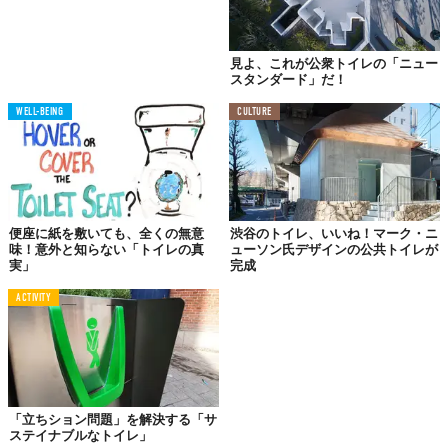
です。
上部と下部がフェンス状になっているのは、2名以上で使用してい
見よ、これが公衆トイレの「ニュー
るのを警察が見つけやすくなるから。
スタンダード」だ！
ライトにも工夫が施されていて、ブルーライトになっています。
WELL-BEING
CULTURE
静脈を見えにくくしてドラッグを使わせないようにしているんで
す。
さらにで4つ目になってしまいますが、スプレー塗料をはじくよう
なコーティングがされています。落書きの防止ですね。
便座に紙を敷いても、全くの無意
渋谷のトイレ、いいね！マーク・ニ
これだけ工夫がされているから、みんなが快適に使える。日本に
味！意外と知らない「トイレの真
ューソン⽒デザインの公共トイレが
設置されたら、公衆トイレを使うときの心理的なハードルが下が
実」
完成
りそうです。
ACTIVITY
「立ちション問題」を解決する「サ
ステイナブルなトイレ」