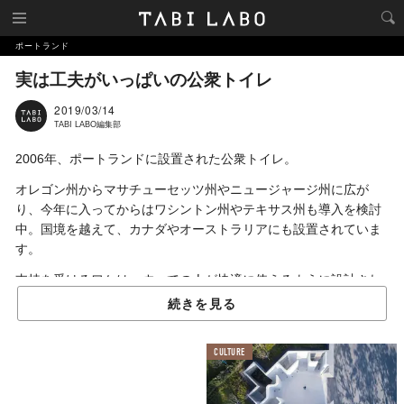
ポートランド
実は工夫がいっぱいの公衆トイレ
2019/03/14
TABI LABO編集部
2006年、ポートランドに設置された公衆トイレ。
オレゴン州からマサチューセッツ州やニュージャージ州に広が
り、今年に入ってからはワシントン州やテキサス州も導入を検討
中。国境を越えて、カナダやオーストラリアにも設置されていま
す。
支持を受けるワケは、すべての人が快適に使えるように設計され
ているから。……なんて言っても、具体的な説明になっていませ
続きを見る
んね。
この公衆トイレの特長をかいつまんで3つ紹介します。
CULTURE
まず、トイレ内にはシンクと鏡が付いていません。これは洗濯や
洗顔など用を足す以外の行為を防ぐためです。蛇口はトイレの外