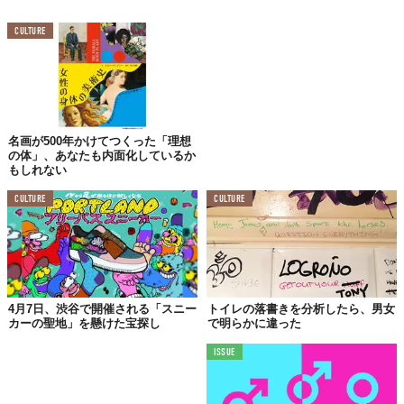
CULTURE
名画が500年かけてつくった「理想
©2019 The Portland Loo
の体」、あなたも内面化しているか
もしれない
CULTURE
CULTURE
4月7日、渋谷で開催される「スニー
トイレの落書きを分析したら、男女
カーの聖地」を懸けた宝探し
で明らかに違った
ISSUE