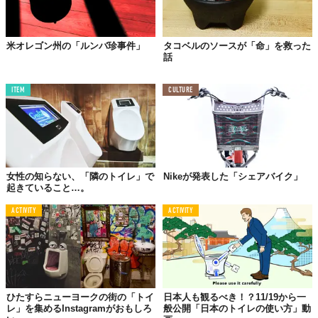
米オレゴン州の「ルンバ珍事件」
タコベルのソースが「命」を救った
話
ITEM
CULTURE
女性の知らない、「隣のトイレ」で
Nikeが発表した「シェアバイク」
起きていること…。
ACTIVITY
ACTIVITY
ひたすらニューヨークの街の「トイ
日本人も観るべき！？11/19から一
レ」を集めるInstagramがおもしろ
般公開「日本のトイレの使い方」動