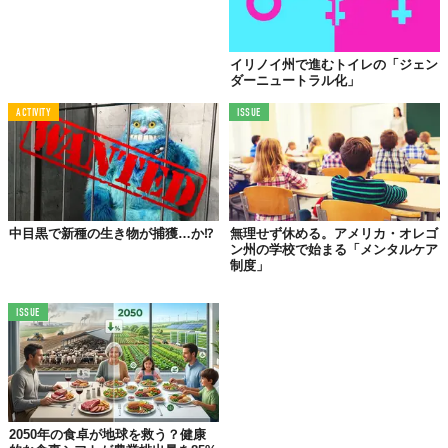
©2019 The Portland Loo
イリノイ州で進むトイレの「ジェン
Top image: ©
2019 The Portland Loo
ダーニュートラル化」
ACTIVITY
ISSUE
TABI LABO
この世界は、もっと広いはずだ。
中目黒で新種の生き物が捕獲…か⁉︎
無理せず休める。アメリカ・オレゴ
ン州の学校で始まる「メンタルケア
制度」
ISSUE
2050年の食卓が地球を救う？健康