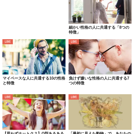
2｜
好奇心旺盛
天真爛漫な人は好奇心旺盛な面も持っています。交友関係の広い
ため、様々なことに興味を示し自由奔放に色々なことにチャレン
細かい性格の人に共通する「8つの
ジします。それがスポーツだった場合、指導者や経験者の話をよ
特徴」
く聞きまじめに実践する人が多く、疑問を抱いたときも率直に聞
くことができるため、成長スピードが比較的早いのも特徴です。
LOVE
LOVE
3｜
愛嬌がある
天真爛漫な人は愛嬌があり、周囲には好意的に見られます。同僚
マイペースな人に共通する10の性格
負けず嫌いな性格の人に共通する7
や後輩にいればとてもかわいがられることでしょう。話を素直に
と特徴
つの特徴
聞いて積極的に色々な質問をしてくる姿は、とても教えがいがあ
るはずです。また、天真爛漫な人は異性にも好意的に映ります。
LOVE
LOVE
素直でまっすぐな様子に、異性としての魅力を感じるのです。
4｜
素直で真っ直ぐな性格
天真爛漫な人の話は、思っていることをそのまま表しています。
【思わずナットク？】O型あるある
「最初に見えた動物」で、あなたの