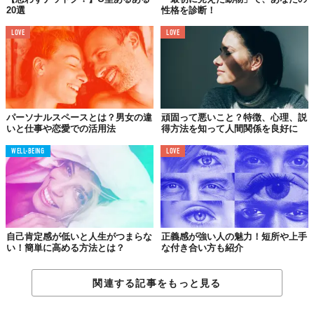
そのため時には相手を驚かせたり、不愉快にさせたりすることが
20選
性格を診断！
あります。しかし本当に自分が思っていることだからこそ、無理
LOVE
LOVE
なく表現ができるのです。そして素直に話ができるということは
相手に心を開いているということで、この人は「私を信頼してく
れている」と相手の警戒心も解くことができます。
5｜
一度信じたことは突き進む
パーソナルスペースとは？男女の違
頑固って悪いこと？特徴、心理、説
いと仕事や恋愛での活用法
得方法を知って人間関係を良好に
天真爛漫な人は、一度信じたら一直線に突き進むところがありま
WELL-BEING
LOVE
す。疑問はすぐに口に出すため解決も早く、納得すればそのまま
進んでいくという存外合理的な考えです。何かを信じるというの
はなかなか難しいことですが、天真爛漫な人は素直さゆえに信じ
抜くことができます。
自己肯定感が低いと人生がつまらな
正義感が強い人の魅力！短所や上手
い！簡単に高める方法とは？
な付き合い方も紹介
6｜
良くも悪くも鈍感
天真爛漫な人には欠点となりうる部分もあり、良くも悪くも鈍感
関連する記事をもっと見る
です。天真爛漫の類語として純真無垢という言葉があります。言
葉から想像しやすいですが、人を疑わず皮肉なども言葉そのまま