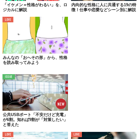
「イケメン＝性格がわるい」を、ロ
内向的な性格に人に共通する19の特
©khanti jantasao/Shutterstock.com
ジカルに解説
徴！仕事や恋愛などシーン別に解説
天真爛漫とは、素直で飾り気がなく、明るくて無邪気なことを言
LOVE
います。語源は中国の古い随筆で、絵の出来を評した一文にて心
に思うままに表現した素晴らしい絵である、という褒め言葉でし
た。現代では赤ちゃんや子供に対して良い意味で使われることが
ほとんどです。「天真」とは生まれ持ったもの、「爛漫」は光り
輝いていること。つまり「生まれつきの純真さ」という意味を持
みんなの「おへその形」から、性格
っています。
を読み取ってみよう
ISSUE
天真爛漫は良いのか？悪いのか？
天真爛漫という言葉は基本的にポジティブな意味を持っていま
す。もちろん皮肉で「あなたは天真爛漫な人だね」と使う人もい
るかもしれませんが、それは「あなたはいい人だね」という嫌味
と一緒で、使う人によって意味は変わるでしょう。しかし本来の
公共USBポート「不安だけど充電」
使い方としては、前述したように性根の素直さを褒めるための言
が6割。知れば9割が「対策したい」
と答えた
葉です。そのため、会話上で表現の含みがある場合はあるもの
の、天真爛漫は良い言葉と言えます。
LOVE
LOVE