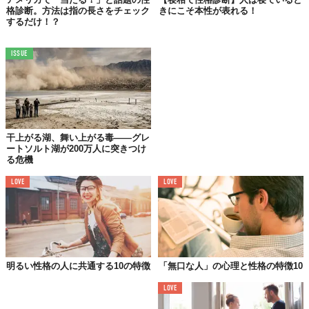
格診断。方法は指の長さをチェック
きにこそ本性が表れる！
するだけ！？
ISSUE
©iko/Shutterstock.com
天真爛漫な人とは具体的にどんな人を指すのか、今回は11の特徴
を紹介します。自分にいくつ当てはまるのか、また周囲に当ては
干上がる湖、舞い上がる毒——グレ
まる人はいるのか、チェックしてみましょう。
ートソルト湖が200万人に突きつけ
る危機
LOVE
LOVE
1｜
裏表がなく自分を飾ろうとしない
素直なのは他人に対してだけではなく、自分自身に対してもで
す。良いところも悪いところもそのまま受け入れるため、裏表が
なく自分を飾ろうとしません。周囲から見ればとても気持ちの良
い性格です。人の目を気にしないため、自分自身もストレスなく
明るい性格の人に共通する10の特徴
「無口な人」の心理と性格の特徴10
過ごせます。
LOVE