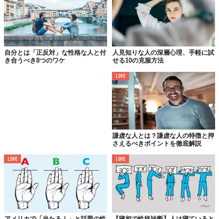
天真爛漫と無神経の違い
大人に対して「天真爛漫」と使うことはあまり多くありません。
場合によっては無神経だという皮肉と捉える人もいます。しか
自分とは「正反対」な性格な人と付
人見知りな人の深層心理、手軽に試
き合うべき8つのワケ
せる10の克服方法
し、天真爛漫と無神経は違います。鈍感だったり、他人の迷惑を
考えない人のことを「無神経な人」と言います。対して「天真爛
LOVE
漫な人」は、気遣いがない人ではなく物事を素直に受け取れる、
表現できる人のことです。
天真爛漫な人の11の特徴
謙虚な人とは？謙虚な人の特徴と押
さえるべきポイントを徹底解説
LOVE
LOVE
アメリカで「当たる！」と話題の性
【寝相で性格診断】人は寝ていると