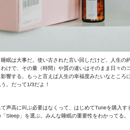
睡眠は大事だ。使い古された言い回しだけど、人生の約1
るわけで、その量（時間）や質の違いはそのまま日々の
に影響する。もっと言えば人生の幸福度みたいなところ
う。だって1/3だよ！
て声高に叫ぶ必要はなくって、はじめてTuneを購入す
「Sleep」を選ぶ。みんな睡眠の重要性をわかってる。