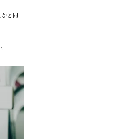
んかと同
い