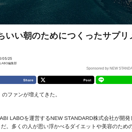
ちいい朝のためにつくったサプリ
0/05/25
I LABO編集部
Sponsored by NEW STA
Share
Post
e」のファンが増えてきた。
はTABI LABOを運営するNEW STANDARD株式会社が開
トだ。多くの人が思い浮かべるダイエットや美容のため