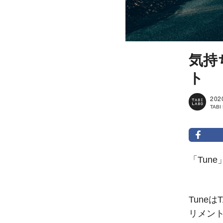
気持
ト
202
TAB
「Tun
Tune
リメン