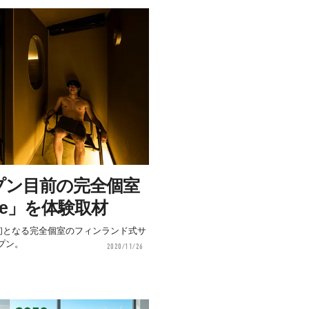
プン目前の完全個室
ne」を体験取材
本初となる完全個室のフィンランド式サ
プン。
2020/11/26