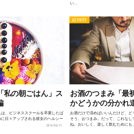
い...
ACTIVITY
「私の朝ごはん」ス
お酒のつまみ「最
編
かどうかの分かれ
viさんは、ビジネススクールを卒業したば
お酒だけで済めばいいんだけど、ど
gramに日々アップされる彼女のヘルシー
そう、おつまみ。だって、これなし
ね。おいしく、楽しく飲むためにも、.
2016/06/11