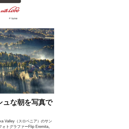
#
tune
シュな朝を写真で
a Valley（スロベニア）のサン
ラファーFlip Eremita。