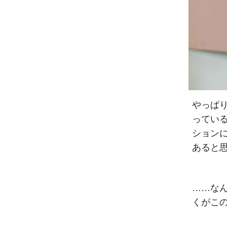
やっぱり
ってい
ション
あると思
……なん
くがこの