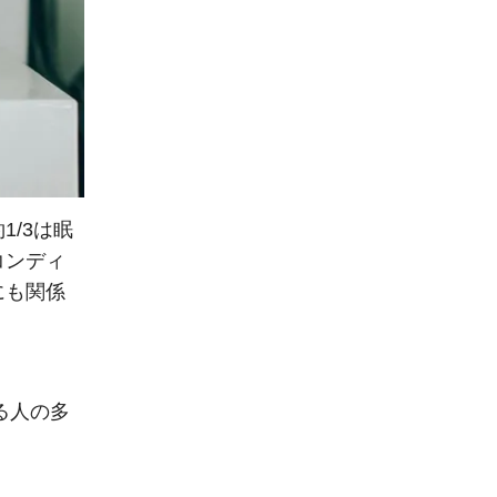
/3は眠
コンディ
にも関係
る人の多