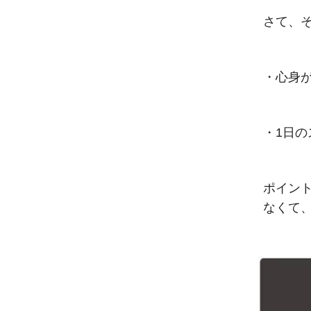
さて、そ
・心身
・1日
ポイント
なくて